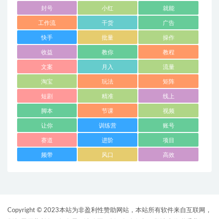
封号
小红
就能
工作流
干货
广告
快手
批量
操作
收益
教你
教程
文案
月入
流量
淘宝
玩法
矩阵
短剧
精准
线上
脚本
节课
视频
让你
训练营
账号
赛道
进阶
项目
频带
风口
高效
Copyright © 2023本站为非盈利性赞助网站，本站所有软件来自互联网，