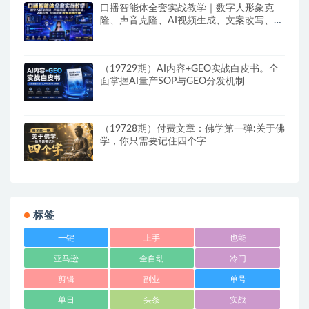
口播智能体全套实战教学｜数字人形象克
隆、声音克隆、AI视频生成、文案改写、软
件配置零基础落地课
（19729期）AI内容+GEO实战白皮书。全
面掌握AI量产SOP与GEO分发机制
（19728期）付费文章：佛学第一弹:关于佛
学，你只需要记住四个字
标签
一键
上手
也能
亚马逊
全自动
冷门
剪辑
副业
单号
单日
头条
实战