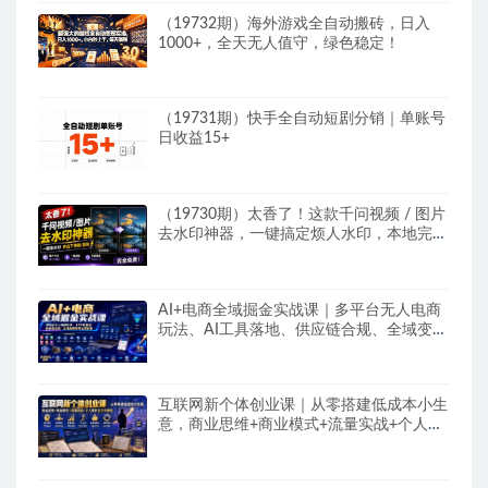
（19732期）海外游戏全自动搬砖，日入
1000+，全天无人值守，绿色稳定！
（19731期）快手全自动短剧分销｜单账号
日收益15+
（19730期）太香了！这款千问视频 / 图片
去水印神器，一键搞定烦人水印，本地完全
免费，浏览器拓展插件
AI+电商全域掘金实战课｜多平台无人电商
玩法、AI工具落地、供应链合规、全域变现
闭环全套教程
互联网新个体创业课｜从零搭建低成本小生
意，商业思维+商业模式+流量实战+个人成
长全闭环教程