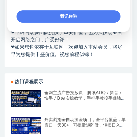
❤本站：本站整合多方资源站，主要面向互联网创业
类&副业类，资源丰富 物超所值。
我记住啦
❤能助您：找项目 + 低成本创业 + 减少信息差 + 见识
各种项目 + 提升网创认知。
❤本站为众多团队提供了重要价值，也为众多创业者
开启网络之门，广受好评！
❤如果您也依存于互联网，欢迎加入本站会员，将尽
早为您提供丰盛价值。祝您前程似锦！
热门课程展示
全网主流广告投放课，腾讯ADQ / 抖音 /
快手 / B 站实操教学，手把手教投手赚钱变
现，全套变现拆解稳定出单
外卖浏览全自动掘金项目，全平台覆盖，单
窗口一天30+，可批量矩阵做，轻松日入
500+