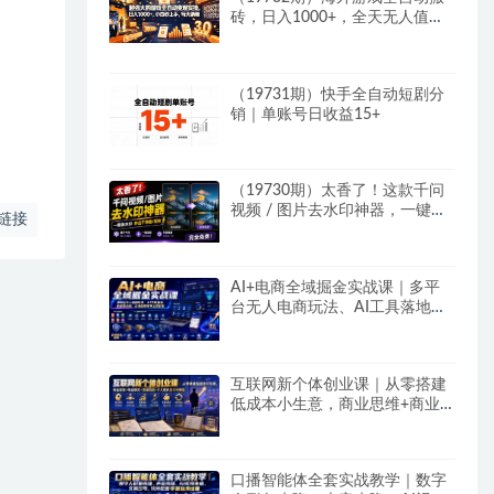
砖，日入1000+，全天无人值
守，绿色稳定！
（19731期）快手全自动短剧分
销｜单账号日收益15+
（19730期）太香了！这款千问
视频 / 图片去水印神器，一键搞
链接
定烦人水印，本地完全免费，浏
览器拓展插件
AI+电商全域掘金实战课｜多平
台无人电商玩法、AI工具落地、
供应链合规、全域变现闭环全套
教程
互联网新个体创业课｜从零搭建
低成本小生意，商业思维+商业
模式+流量实战+个人成长全闭环
教程
口播智能体全套实战教学｜数字