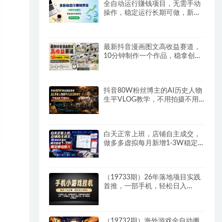
全自动运行賺钱项目，无需手动
操作，稳定运行长期可做，新手
副业首选
最新抖音漫画图文高收益赛道，
10分钟制作一个作品，稳拿创作
者伙伴计划收益
抖音80W粉丝博主的AI历史人物
生平VLOG教学，不用拍摄不用
露脸，AI帮你搞定，轻松解锁伙
伴计划+精选收益
白天正常上班，店铺自主成交，
做多多虚拟每月新增1-3W稳定
被动收入
（19733期）26年落地项目实践
首推，一部手机，轻松日入
500+，长期稳定
（19732期）海外游戏全自动搬