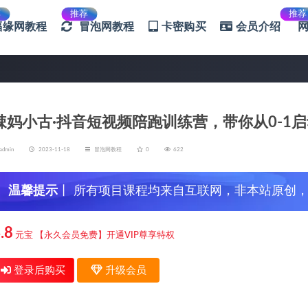
荐
推荐
推荐
福缘网教程
冒泡网教程
卡密购买
会员介绍
辣妈小古·抖音短视频陪跑训练营，带你从0-1
admin
2023-11-18
冒泡网教程
0
622
温馨提示
丨 所有项目课程均来自互联网，非本站原创
信，谨防上当受骗！
.8
元宝
【永久会员免费】开通VIP尊享特权
登录后购买
升级会员