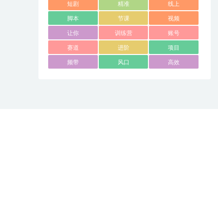
短剧
精准
线上
脚本
节课
视频
让你
训练营
账号
赛道
进阶
项目
频带
风口
高效