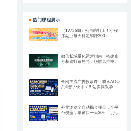
热门课程展示
（19736期）别再瞎打工！小程
序副业每天稳定躺赚200+
微信私域量化运营指南：搭建账
号基建打造热号，脱敏风控规避
运营各类高危风险
全网主流广告投放课，腾讯ADQ
/ 抖音 / 快手 / B 站实操教学，
手把手教投手赚钱变现，全套变
现拆解稳定出单
外卖浏览全自动掘金项目，全平
台覆盖，单窗口一天30+，可批
量矩阵做，轻松日入500+