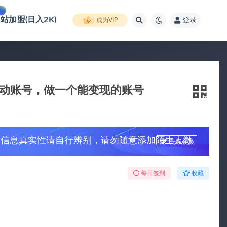
网站加盟(日入2K)
登录
成为VIP
启动账号，做一个能变现的账号
，信息真实性请自行辨别，请勿随意添加陌生人微
升级会员
每日签到
收藏