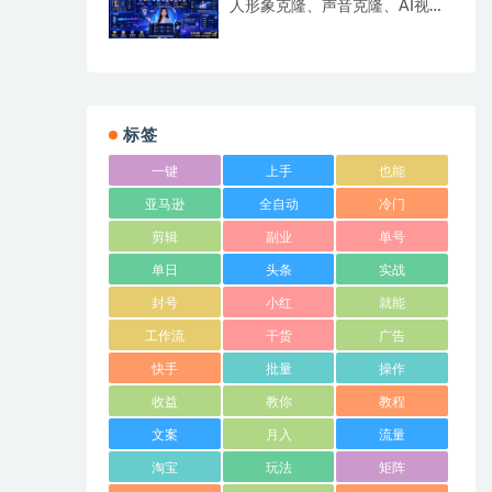
人形象克隆、声音克隆、AI视频
生成、文案改写、软件配置零基
础落地课
标签
一键
上手
也能
亚马逊
全自动
冷门
剪辑
副业
单号
单日
头条
实战
封号
小红
就能
工作流
干货
广告
快手
批量
操作
收益
教你
教程
文案
月入
流量
淘宝
玩法
矩阵