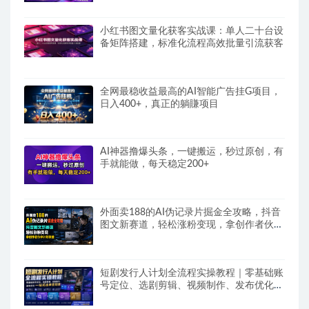
小红书图文量化获客实战课：单人二十台设
备矩阵搭建，标准化流程高效批量引流获客
全网最稳收益最高的AI智能广告挂G项目，
日入400+，真正的躺賺项目
AI神器撸爆头条，一键搬运，秒过原创，有
手就能做，每天稳定200+
外面卖188的AI伪记录片掘金全攻略，抖音
图文新赛道，轻松涨粉变现，拿创作者伙伴
计划收益【文档】
短剧发行人计划全流程实操教程｜零基础账
号定位、选剧剪辑、视频制作、发布优化一
站式出单变现课​