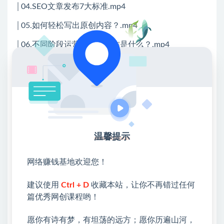
│04.SEO文章发布7大标准.mp4
│05.如何轻松写出原创内容？.mp4
│06.不同阶段运营的标准动作是什么？.mp4
├─五、高阶打法篇：移动SEO排名
│01.手机站移动SEO优化的关键要点.mp4
│02.如何用聚合平台抢占移动排名.mp4
├─六、高阶矩阵篇：站群布阵打法
温馨提示
│01.如何用站群布阵打法提升流量.mp4
├─七、高阶科技篇：黑科技玩法
网络赚钱基地欢迎您！
│01.黑帽玩法：什么是“快排”.mp4
建议使用
Ctrl + D
收藏本站，让你不再错过任何
│02.黑帽玩法有哪些？什么是链轮、蜘蛛池？.mp4
篇优秀网创课程哟！
├─八、SEO工具、网站验收清单
愿你有诗有梦，有坦荡的远方；愿你历遍山河，