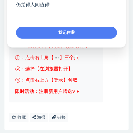
仍觉得人间值得!
│01.SEO运营常备工具包.mp4
└─九、商业模式：SEO商业变现
01.SEO商业模式【圈、用、租、售】.mp4
我记住啦
💖课程资料【免费】领取教程💖
①：点击右上角【
】三个点
②：选择【在浏览器打开】
③：点击右上方【登录】领取
限时活动：注册新用户赠送VIP
收藏
海报
链接