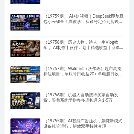
（19759期） AI+短视频｜DeepSeek即梦豆
包小云雀全工具教学，从账号定位到剪映剪
辑，零基础也能快速上手做爆款
（19758期）历史人物，诗人一生Vlog教
学， AI制作丨伙伴计划丨精选收益丨商单
收徒 ，新领域红利期，抓紧做
（19757期）Walmart（沃尔玛）超市浏览
标注项目，单账号日收益20+ 单电脑日收益
可达1000+带分佣机制
（19756期）机器人自动接待买家自动发
货，跟着系统学拼多多虚拟月入1-5万
（19755期）AI智能广告挂机，躺赚新模式
设备托管运行，解放双手持续变现