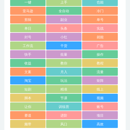
一键
上手
也能
亚马逊
全自动
冷门
剪辑
副业
单号
单日
头条
实战
封号
小红
就能
工作流
干货
广告
快手
批量
操作
收益
教你
教程
文案
月入
流量
淘宝
玩法
矩阵
短剧
精准
线上
脚本
节课
视频
让你
训练营
账号
赛道
进阶
项目
频带
风口
高效