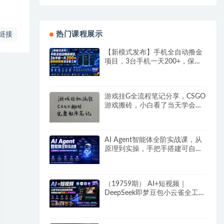
热门课程展示
链接
【新模式发布】手机全自动撸金
项目，3台手机一天200+，保姆
级教程及全套工具
游戏挂G全流程笔记分享，CSGO
游戏搬砖，小白看了当天学会见
收益
AI Agent智能体全阶实战课，从
原理到实操，手把手搭建可自动
运行的AI Agent
（19759期） AI+短视频｜
DeepSeek即梦豆包小云雀全工具
教学，从账号定位到剪映剪辑，
零基础也能快速上手做爆款