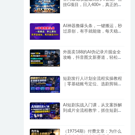
挂G项目，日入400+，真正的躺
賺项目
AI神器撸爆头条，一键搬运，秒
过原创，有手就能做，每天稳定
200+
外面卖188的AI伪记录片掘金全
攻略，抖音图文新赛道，轻松涨
粉变现，拿创作者伙伴计划收益
【文档】
短剧发行人计划全流程实操教程
｜零基础账号定位、选剧剪辑、
视频制作、发布优化一站式出单
变现课​
AI短剧实战入门课，从文案拆解
到成片全流程教学，抓住短剧流
量变现风口
（19754期）付费文章：为什么