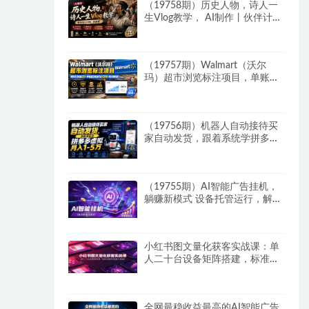
（19758期）历史人物，诗人一
生Vlog教学， AI制作丨伙伴计划
丨精选收益丨商单收徒 ，新领域
红利期，抓紧做
（19757期）Walmart（沃尔
玛）超市浏览标注项目，单账号
日收益20+ 单电脑日收益可达
1000+带分佣机制
（19756期）机器人自动接待买
家自动发货，跟着系统学拼多多
虚拟月入1-5万
（19755期）AI智能广告挂机，
躺赚新模式 设备托管运行，解放
双手持续变现
小红书图文量化获客实战课：单
人二十台设备矩阵搭建，标准化
流程高效批量引流获客
全网最稳收益最高的AI智能广告