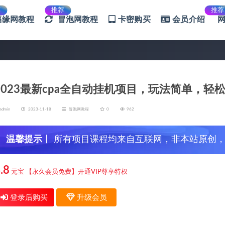
荐
推荐
推荐
福缘网教程
冒泡网教程
卡密购买
会员介绍
2023最新cpa全自动挂机项目，玩法简单，轻松
admin
2023-11-18
冒泡网教程
0
962
温馨提示
丨 所有项目课程均来自互联网，非本站原创
信，谨防上当受骗！
.8
元宝
【永久会员免费】开通VIP尊享特权
登录后购买
升级会员