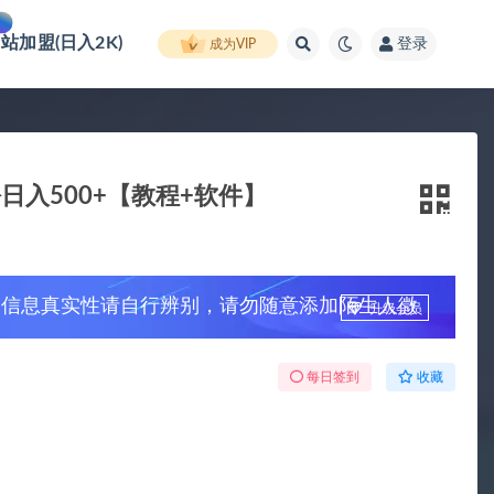
网站加盟(日入2K)
登录
成为VIP
日入500+【教程+软件】
，信息真实性请自行辨别，请勿随意添加陌生人微
升级会员
每日签到
收藏