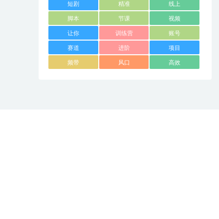
短剧
精准
线上
脚本
节课
视频
让你
训练营
账号
赛道
进阶
项目
频带
风口
高效