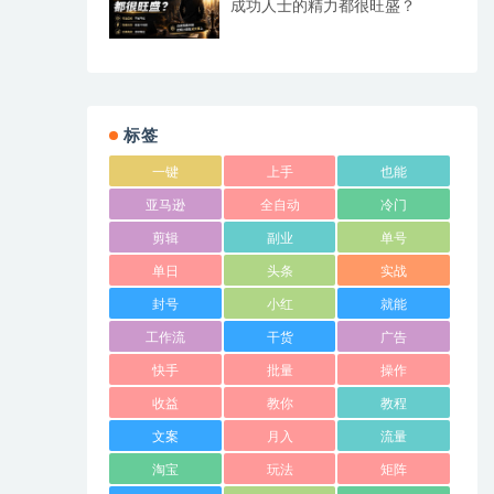
成功人士的精力都很旺盛？
标签
一键
上手
也能
亚马逊
全自动
冷门
剪辑
副业
单号
单日
头条
实战
封号
小红
就能
工作流
干货
广告
快手
批量
操作
收益
教你
教程
文案
月入
流量
淘宝
玩法
矩阵