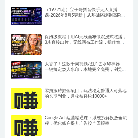
（19721期）宝子哥抖音快手无人直播
课-2026年8月5更新｜从基础搭建到高阶起
号，稳号防封技术，搭建自动化直播变现体
系
保姆级教程｜用AI无线画布做沉浸式吃播，
3步直接出片，无线画布工作流，操作简单
好上手
太香了！这款千问视频/图片去水印神器，
一键搞定烦人水印，本地完全免费，浏览器
拓展插件
零撸搬砖掘金项目，玩法稳定普通人可落地
的长期副业，月收益轻松10000+
Google Ads运营精通课：系统拆解投放全流
程，优化账户提升广告投产回报率