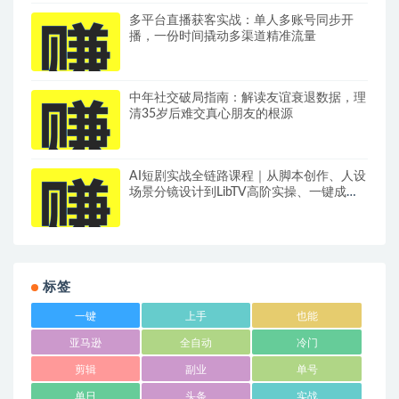
多平台直播获客实战：单人多账号同步开
播，一份时间撬动多渠道精准流量
中年社交破局指南：解读友谊衰退数据，理
清35岁后难交真心朋友的根源
AI短剧实战全链路课程｜从脚本创作、人设
场景分镜设计到LibTV高阶实操、一键成片
标准化交付教程
标签
一键
上手
也能
亚马逊
全自动
冷门
剪辑
副业
单号
单日
头条
实战