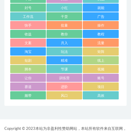
封号
小红
就能
工作流
干货
广告
快手
批量
操作
收益
教你
教程
文案
月入
流量
淘宝
玩法
矩阵
短剧
精准
线上
脚本
节课
视频
让你
训练营
账号
赛道
进阶
项目
频带
风口
高效
Copyright © 2023本站为非盈利性赞助网站，本站所有软件来自互联网，