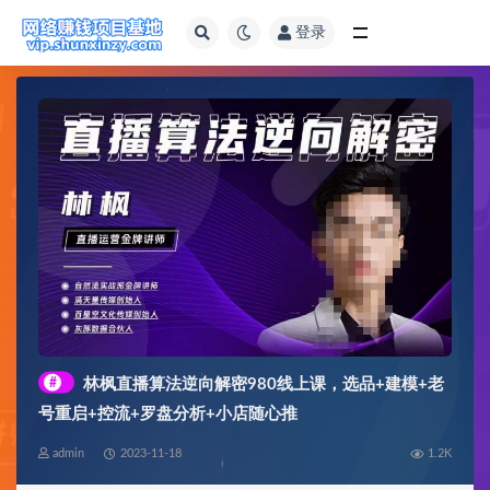
登录
全部
#
林枫直播算法逆向解密980线上课，选品+建模+老
号重启+控流+罗盘分析+小店随心推
admin
2023-11-18
1.2K