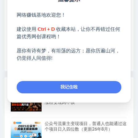
❤本站：本站整合多方资源站，主要面向互联网创业
类&副业类，资源丰富 物超所值。
网络赚钱基地欢迎您！
❤能助您：找项目 + 低成本创业 + 减少信息差 + 见识
各种项目 + 提升网创认知。
建议使用
Ctrl + D
收藏本站，让你不再错过任何
❤本站为众多团队提供了重要价值，也为众多创业者
篇优秀网创课程哟！
开启网络之门，广受好评！
❤如果您也依存于互联网，欢迎加入本站会员，将尽
愿你有诗有梦，有坦荡的远方；愿你历遍山河，
早为您提供丰盛价值。祝您前程似锦！
仍觉得人间值得!
热门课程展示
我记住啦
名人语录短视频教学，2026年最新赛道，
涨粉变现两不误
公众号流量主变现项目，普通人也能通过这
个项目日入四位数（更新26年8月）