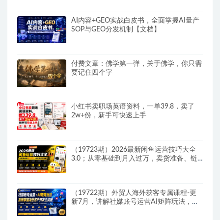
AI内容+GEO实战白皮书，全面掌握AI量产
SOP与GEO分发机制【文档】
付费文章：佛学第一弹，关于佛学，你只需
要记住四个字
小红书卖职场英语资料，一单39.8，卖了
2w+份，新手可快速上手
（19723期）2026最新闲鱼运营技巧大全
3.0；从零基础到月入过万，卖货准备、链
接搭建到选品定价全拆解
（19722期）外贸人海外获客专属课程-更
新7月，讲解社媒账号运营AI矩阵玩法，，
系统掌握海外客户开发全流程实战方法