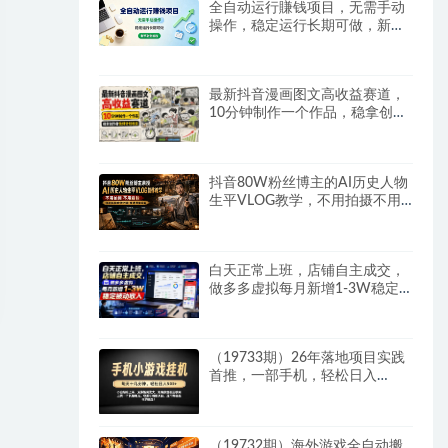
全自动运行賺钱项目，无需手动
操作，稳定运行长期可做，新手
副业首选
最新抖音漫画图文高收益赛道，
10分钟制作一个作品，稳拿创作
者伙伴计划收益
抖音80W粉丝博主的AI历史人物
生平VLOG教学，不用拍摄不用
露脸，AI帮你搞定，轻松解锁伙
伴计划+精选收益
白天正常上班，店铺自主成交，
做多多虚拟每月新增1-3W稳定
被动收入
（19733期）26年落地项目实践
首推，一部手机，轻松日入
500+，长期稳定
（19732期）海外游戏全自动搬