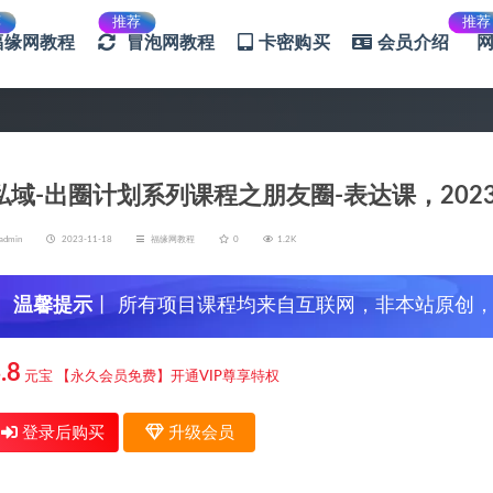
荐
推荐
推荐
福缘网教程
冒泡网教程
卡密购买
会员介绍
私域-出圈计划系列课程之朋友圈-表达课，202
admin
2023-11-18
福缘网教程
0
1.2K
温馨提示
丨 所有项目课程均来自互联网，非本站原创
信，谨防上当受骗！
.8
元宝
【永久会员免费】开通VIP尊享特权
登录后购买
升级会员