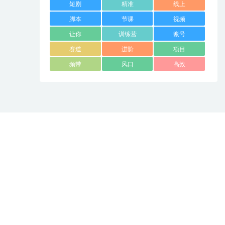
短剧
精准
线上
脚本
节课
视频
让你
训练营
账号
赛道
进阶
项目
频带
风口
高效