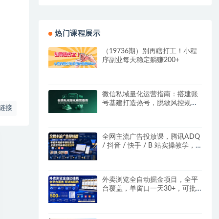
热门课程展示
（19736期）别再瞎打工！小程
序副业每天稳定躺赚200+
微信私域量化运营指南：搭建账
号基建打造热号，脱敏风控规避
链接
运营各类高危风险
全网主流广告投放课，腾讯ADQ
/ 抖音 / 快手 / B 站实操教学，
手把手教投手赚钱变现，全套变
现拆解稳定出单
外卖浏览全自动掘金项目，全平
台覆盖，单窗口一天30+，可批
量矩阵做，轻松日入500+