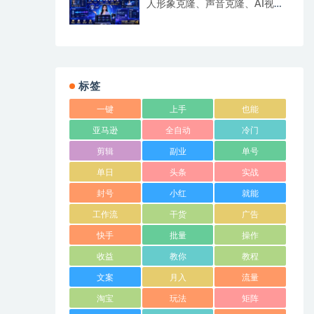
人形象克隆、声音克隆、AI视频
生成、文案改写、软件配置零基
础落地课
标签
一键
上手
也能
亚马逊
全自动
冷门
剪辑
副业
单号
单日
头条
实战
封号
小红
就能
工作流
干货
广告
快手
批量
操作
收益
教你
教程
文案
月入
流量
淘宝
玩法
矩阵