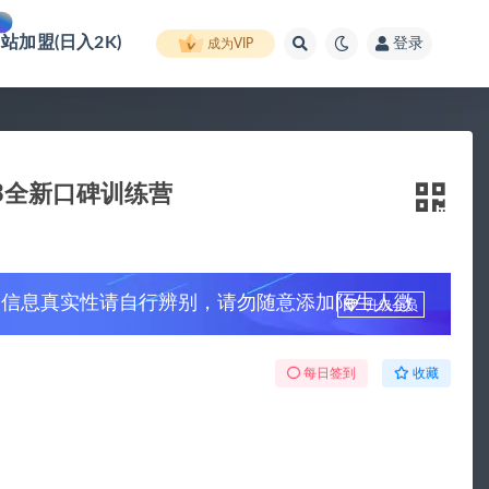
网站加盟(日入2K)
登录
成为VIP
3全新口碑训练营
，信息真实性请自行辨别，请勿随意添加陌生人微
升级会员
每日签到
收藏