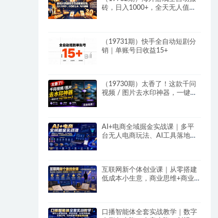
砖，日入1000+，全天无人值
守，绿色稳定！
（19731期）快手全自动短剧分
销｜单账号日收益15+
（19730期）太香了！这款千问
视频 / 图片去水印神器，一键搞
定烦人水印，本地完全免费，浏
览器拓展插件
AI+电商全域掘金实战课｜多平
台无人电商玩法、AI工具落地、
供应链合规、全域变现闭环全套
教程
互联网新个体创业课｜从零搭建
低成本小生意，商业思维+商业
模式+流量实战+个人成长全闭环
教程
口播智能体全套实战教学｜数字