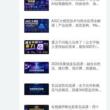
AI短视频制作、特效创作、场景
变现零基础全套教程
AIGC大模型技术与商业应用全解
课｜产业趋势、底层架构、MaaS
商业模式、全行业场景落地实战
教程
通义千问输入法来了！让文字输
入变得如此简单，最快300字/
分，AI自动润色，说话秒变工整
文字
2026流量操盘实战课：融合自然
流、微付费、强付费，搭建稳定
长效的带货流量体系
竞品攻防实战课：全方位对标截
流与反截流，搭建360度监控体
系抢占平台流量
短视频IP量化获客实战课：用十