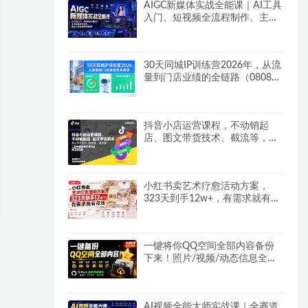
AIGC新媒体实战全能课｜AI工具
入门、短视频全流程制作、主流
绘图软件实操、数字人商业视频
落地教程
30天同城IP训练营2026年，从流
量到门店业绩的全链路（0808更
新）
抖音小店运营课程，不动销起
店、图文带货技术、截流等，三
频共振轻松玩转抖店(更新26年
08月)
小红书卖艺术疗愈活动方案，
323天到手12w+，有需求就有市
场
一键将你QQ空间全部内容备份
下来！照片/视频/动态信息全存
本地，Github最新开源项目
QzoneArchive
AI视频全能大师实战课｜全赛道