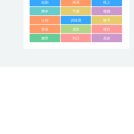
短剧
精准
线上
脚本
节课
视频
让你
训练营
账号
赛道
进阶
项目
频带
风口
高效