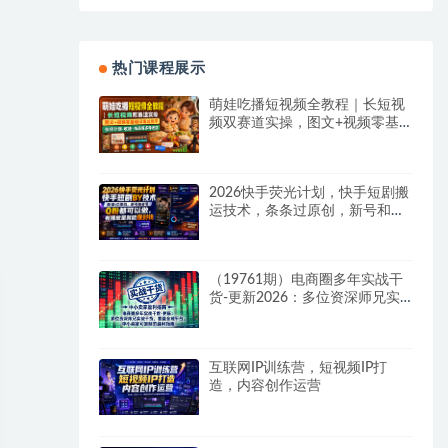
热门课程展示
萌娃吃播短视频全教程｜长短视
频双赛道实操，图文+视频零基
础保姆式教学，伙伴计划-收徒-
商单等多种变现方式
2026快手荧光计划，快手短剧搬
运技术，条条过原创，新号和老
号0粉都可以做，有播放量就能
賺到钱
（19761期）电商圈多年实战干
货-更新2026：多位资深师兄实
战干货/覆盖全域平台，中小卖家
可复制的盈利指南
互联网IP训练营，短视频IP打
造，内容创作运营