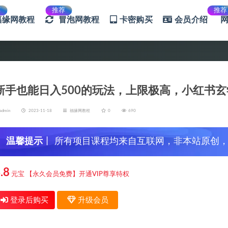
荐
推荐
推荐
福缘网教程
冒泡网教程
卡密购买
会员介绍
新手也能日入500的玩法，上限极高，小红书
admin
2023-11-18
福缘网教程
0
690
温馨提示
丨 所有项目课程均来自互联网，非本站原创
信，谨防上当受骗！
.8
元宝
【永久会员免费】开通VIP尊享特权
登录后购买
升级会员