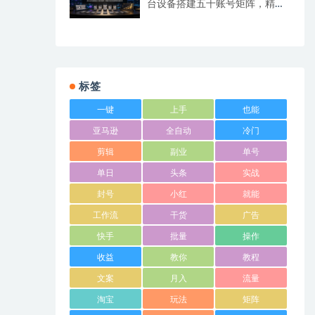
台设备搭建五十账号矩阵，精准
打造引流接单型流量账号
标签
一键
上手
也能
亚马逊
全自动
冷门
剪辑
副业
单号
单日
头条
实战
封号
小红
就能
工作流
干货
广告
快手
批量
操作
收益
教你
教程
文案
月入
流量
淘宝
玩法
矩阵