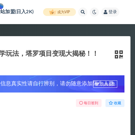
网站加盟(日入2K)
登录
成为VIP
玄学玩法，塔罗项目变现大揭秘！！
，信息真实性请自行辨别，请勿随意添加陌生人微
升级会员
每日签到
收藏