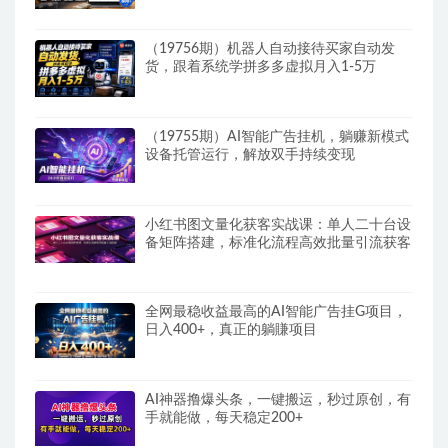
（19756期）机器人自动接待买家自动发
货，跟着系统学拼多多虚拟月入1-5万
（19755期）AI智能广告挂机，躺赚新模式
设备托管运行，解放双手持续变现
小红书图文量化获客实战课：单人二十台设
备矩阵搭建，标准化流程高效批量引流获客
全网最稳收益最高的AI智能广告挂G项目，
日入400+，真正的躺賺项目
AI神器撸爆头条，一键搬运，秒过原创，有
手就能做，每天稳定200+