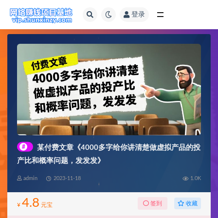
登录
全部
#
某付费文章《4000多字给你讲清楚做虚拟产品的投
产比和概率问题，发发发》
admin
2023-11-18
1.0K
4.8
收藏
签到
¥
元宝