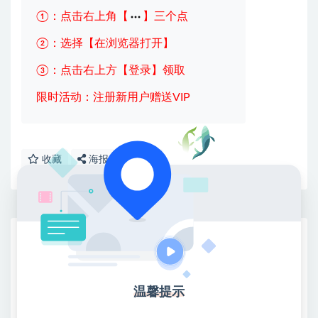
①：点击右上角【
】三个点
②：选择【在浏览器打开】
③：点击右上方【登录】领取
限时活动：注册新用户赠送VIP
收藏
海报
链接
网赚基地简介
站长微信：无
❤本站：本站整合多方资源站，主要面向互联网创业
温馨提示
类&副业类，资源丰富 物超所值。
❤能助您：找项目 + 低成本创业 + 减少信息差 + 见识