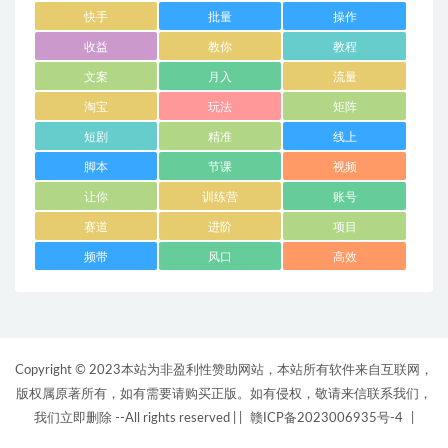
快手
批量
操作
收益
教你
教程
文案
月入
流量
淘宝
玩法
矩阵
短剧
精准
线上
脚本
节课
视频
让你
训练营
账号
赛道
进阶
项目
频带
风口
高效
Copyright © 2023本站为非盈利性赞助网站，本站所有软件来自互联网，
版权属原著所有，如有需要请购买正版。如有侵权，敬请来信联系我们，
我们立即删除 --All rights reserved |
|
赣ICP备2023006935号-4
|