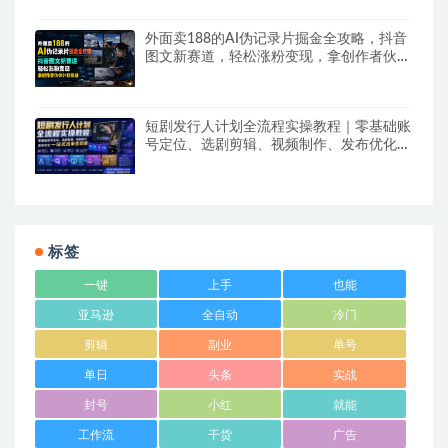
外面卖188的AI伪记录片掘金全攻略，抖音
图文新赛道，轻松涨粉变现，拿创作者伙伴
计划收益【文档】
短剧发行人计划全流程实操教程｜零基础账
号定位、选剧剪辑、视频制作、发布优化一
站式出单变现课​
标签
一键
上手
也能
亚马逊
全自动
冷门
剪辑
副业
单号
单日
头条
实战
封号
小红
就能
工作流
干货
广告