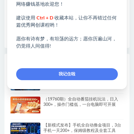
网络赚钱基地欢迎您！
各种项目 + 提升网创认知。
❤本站为众多团队提供了重要价值，也为众多创业者
建议使用
Ctrl + D
收藏本站，让你不再错过任何
开启网络之门，广受好评！
篇优秀网创课程哟！
❤如果您也依存于互联网，欢迎加入本站会员，将尽
早为您提供丰盛价值。祝您前程似锦！
愿你有诗有梦，有坦荡的远方；愿你历遍山河，
仍觉得人间值得!
热门课程展示
AI+PPT设计变现实战训练营，我们派单，
我记住啦
让你的才华直接变现，三大核心模块带你构
建Al设计x派单变现的完整闭环
（19760期）全自动番茄挂机玩法，日入
300+，操作门槛低，一台电脑即可开展
【新模式发布】手机全自动撸金项目，3台
手机一天200+，保姆级教程及全套工具