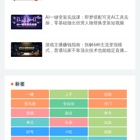
AI一键变装实战课：即梦搭配可灵AI工具实
操，零基础做出丝滑人物替换变装短视频
游戏主播赚钱指南：拆解6种主流变现模
式，普通玩家不靠顶尖技术也能稳定直播增
收
标签
一键
上手
也能
亚马逊
全自动
冷门
剪辑
副业
单号
单日
头条
实战
封号
小红
就能