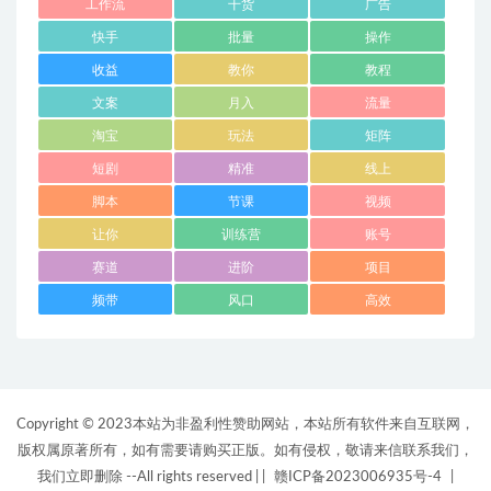
工作流
干货
广告
快手
批量
操作
收益
教你
教程
文案
月入
流量
淘宝
玩法
矩阵
短剧
精准
线上
脚本
节课
视频
让你
训练营
账号
赛道
进阶
项目
频带
风口
高效
Copyright © 2023本站为非盈利性赞助网站，本站所有软件来自互联网，
版权属原著所有，如有需要请购买正版。如有侵权，敬请来信联系我们，
我们立即删除 --All rights reserved |
|
赣ICP备2023006935号-4
|