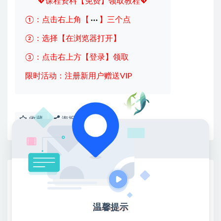
💖课程资料【免费】领取教程💖
①：点击右上角【
】三个点
②：选择【在浏览器打开】
③：点击右上方【登录】领取
限时活动：注册新用户赠送VIP
收藏
海报
链接
网赚基地简介
站长微信：无
❤本站：本站整合多方资源站，主要面向互联网创业
温馨提示
类&副业类，资源丰富 物超所值。