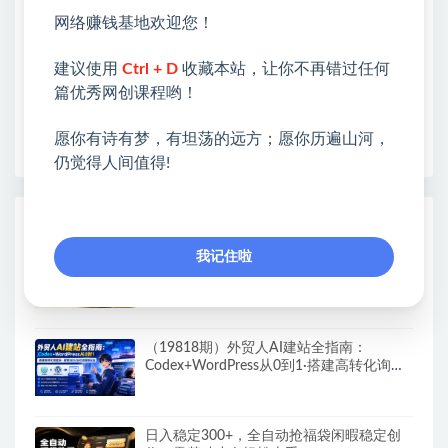
❤能助您：找项目 + 低成本创业 + 减少信息差 + 见识
网络赚钱基地欢迎您！
各种项目 + 提升网创认知。
❤本站为众多团队提供了重要价值，也为众多创业者
建议使用
Ctrl + D
收藏本站，让你不再错过任何
开启网络之门，广受好评！
篇优秀网创课程哟！
❤如果您也依存于互联网，欢迎加入本站会员，将尽
早为您提供丰盛价值。祝您前程似锦！
愿你有诗有梦，有坦荡的远方；愿你历遍山河，
仍觉得人间值得!
热门课程展示
我记住啦
AI一人内容公司30天实战训练营，让Codex
Agent自动参与内容创作持续做出更像你、
更有竞争力的内容
（19818期）外贸人AI建站全指南：
Codex+WordPress从0到1·搭建高转化询盘
站·解锁SEO/GEO流量新玩法-更新
日入稳定300+，全自动抢福袋闲暇稳定创