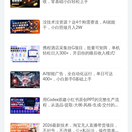
收，零基础小白轻松上手
没技术没资源？这4个刚需赛道，AI就能
干，小白照做月入2W
携程酒店采集挂G项目，批量可矩阵，单机
轻松日入300+，开启你的睡后收入模式!
AI智能广告，全自动化运行，单日可达
400+，小白新手0基础上手
用Codex搭建小红书原创PPT的完整生产流
程，从选品·提取·大纲·风格·生成·交付的九
步法
2026最新技术，淘宝无人直播带货项目，
不封号，不违规，公+私玩法，操作简单，