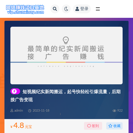
登录
全部
#
短视频纪实新闻搬运，起号快轻松引爆流量，后期
接广告变现
admin
2023-11-18
922
4.8
收藏
签到
¥
元宝