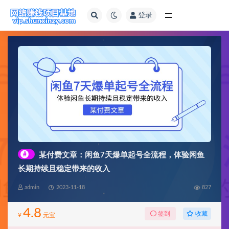
登录
全部
#
某付费文章：闲鱼7天爆单起号全流程，体验闲鱼
长期持续且稳定带来的收入
admin
2023-11-18
827
4.8
收藏
签到
¥
元宝