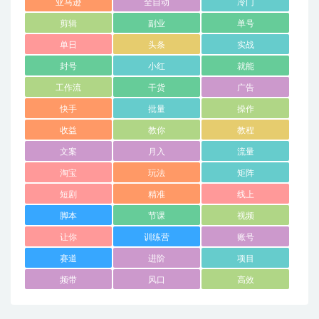
亚马逊
全自动
冷门
剪辑
副业
单号
单日
头条
实战
封号
小红
就能
工作流
干货
广告
快手
批量
操作
收益
教你
教程
文案
月入
流量
淘宝
玩法
矩阵
短剧
精准
线上
脚本
节课
视频
让你
训练营
账号
赛道
进阶
项目
频带
风口
高效