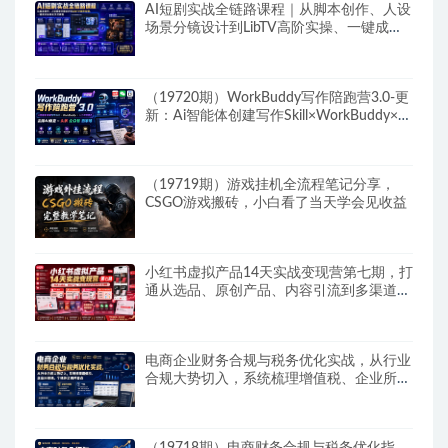
AI短剧实战全链路课程｜从脚本创作、人设
场景分镜设计到LibTV高阶实操、一键成片
标准化交付教程
（19720期）WorkBuddy写作陪跑营3.0-更
新：Ai智能体创建写作Skill×WorkBuddy×人
工手写模式×去除AI痕迹×头条公众号百家号
（19719期）游戏挂机全流程笔记分享，
CSGO游戏搬砖，小白看了当天学会见收益
小红书虚拟产品14天实战变现营第七期，打
通从选品、原创产品、内容引流到多渠道成
交全链路
电商企业财务合规与税务优化实战，从行业
合规大势切入，系统梳理增值税、企业所得
税、个税等全税种要点