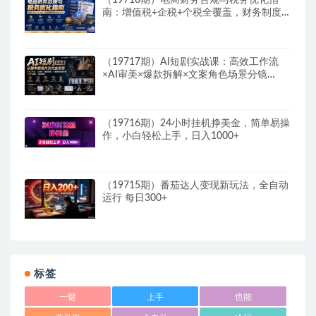
（19718期）电商财务合规与税务优化指
南：增值税+企税+个税全覆盖，财务制度搭
建落地纳税筹划方案
（19717期）AI短剧实战课：高效工作流
×AI审美×爆款拆解×文案角色场景分镜
×LibTV进阶×站位控制×从脚本到成片交付全
流程
（19716期）24小时挂机挣美金，简单易操
作，小白轻松上手，日入1000+
（19715期）番茄达人变现新玩法，全自动
运行 每日300+
标签
一键
上手
也能