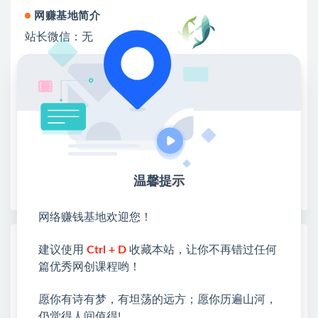
网赚基地简介
站长微信：无
❤本站：本站整合多方资源站，主要面向互联网创业
类&副业类，资源丰富 物超所值。
❤能助您：找项目 + 低成本创业 + 减少信息差 + 见识
各种项目 + 提升网创认知。
❤本站为众多团队提供了重要价值，也为众多创业者
开启网络之门，广受好评！
❤如果您也依存于互联网，欢迎加入本站会员，将尽
早为您提供丰盛价值。祝您前程似锦！
温馨提示
网络赚钱基地欢迎您！
热门课程展示
建议使用
Ctrl + D
收藏本站，让你不再错过任何
篇优秀网创课程哟！
保姆级教程｜用AI无线画布做沉浸式吃播，
3步直接出片，无线画布工作流，操作简单
好上手
愿你有诗有梦，有坦荡的远方；愿你历遍山河，
仍觉得人间值得!