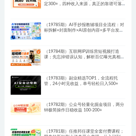
定300+，四种收入来源，真正的靠谱可落
地项目
（19785期）AI手抄报教辅项目全流程：对
标拆解×封面制作×AI原创内容×多平台发布
×私域引流×网盘变现
（19784期）互联网IP训练营短视频打造
课；先忘掉错误认知，解析百亿曝光真相，
重新树立内容创作方向感与收入模型认知
（19783期）副业精选TOP1，全流程托
管，24小时见收益，单号轻松日入500+
（19782期）公众号轻量化掘金项目，两分
钟极简操作日稳收益 100-200+
（19781期）任推邦任课堂全套付费课程；