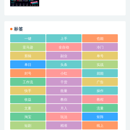
频收录头部操盘手全流程教学
标签
一键
上手
也能
亚马逊
全自动
冷门
剪辑
副业
单号
单日
头条
实战
封号
小红
就能
工作流
干货
广告
快手
批量
操作
收益
教你
教程
文案
月入
流量
淘宝
玩法
矩阵
短剧
精准
线上