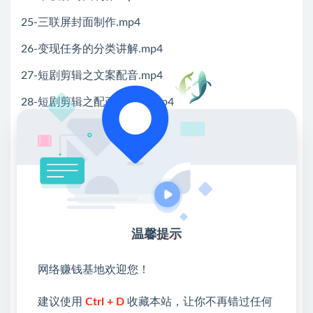
25-三联屏封面制作.mp4
26-变现任务的分类讲解.mp4
27-短剧剪辑之文案配音.mp4
28-短剧剪辑之配画面水印.mp4
29-短剧剪辑之加结尾音乐.mp4
30-短剧如何选剧垂直定位.mp4
💖课程资料【免费】领取教程💖
①：点击右上角【
】三个点
温馨提示
②：选择【在浏览器打开】
网络赚钱基地欢迎您！
③：点击右上方【登录】领取
建议使用
Ctrl + D
收藏本站，让你不再错过任何
限时活动：注册新用户赠送VIP