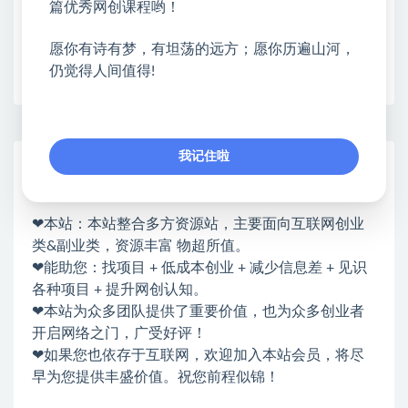
篇优秀网创课程哟！
愿你有诗有梦，有坦荡的远方；愿你历遍山河，
收藏
海报
链接
仍觉得人间值得!
我记住啦
网赚基地简介
站长微信：无
❤本站：本站整合多方资源站，主要面向互联网创业
类&副业类，资源丰富 物超所值。
❤能助您：找项目 + 低成本创业 + 减少信息差 + 见识
各种项目 + 提升网创认知。
❤本站为众多团队提供了重要价值，也为众多创业者
开启网络之门，广受好评！
❤如果您也依存于互联网，欢迎加入本站会员，将尽
早为您提供丰盛价值。祝您前程似锦！