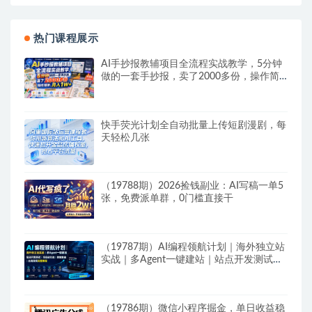
热门课程展示
AI手抄报教辅项目全流程实战教学，5分钟
做的一套手抄报，卖了2000多份，操作简
单，月入1W+
快手荧光计划全自动批量上传短剧漫剧，每
天轻松几张
（19788期）2026捡钱副业：AI写稿一单5
张，免费派单群，0门槛直接干
（19787期）AI编程领航计划｜海外独立站
实战｜多Agent一键建站｜站点开发测试｜
冷启动引流｜数据复盘｜出海变现完整教程
（19786期）微信小程序掘金，单日收益稳