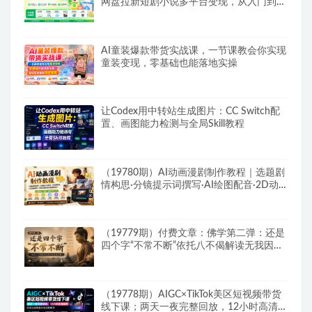
网盘拉新短剧小说多平台变现，从入门到高
阶零基础也能轻松上手实操
AI童装爆款带货实战课，一节课教会你实现
童装变现，零基础也能落地实操
让Codex用中转站生成图片：CC Switch配
置、画图能力检测与全局Skill教程
（19780期）AI动画漫剧制作教程｜选题剧
情构思·分镜提示词撰写·AI绘图配音·2D动
画制作·剪映实操完成完整漫剧成片
（19779期）付费文章：佛学第二弹：还是
四个字“不常不断”依托八不偈解读无我因果
连续之理
（19778期）AIGC×TikTok美区短视频带货
线下课；两天一夜完整回放，12小时高清视