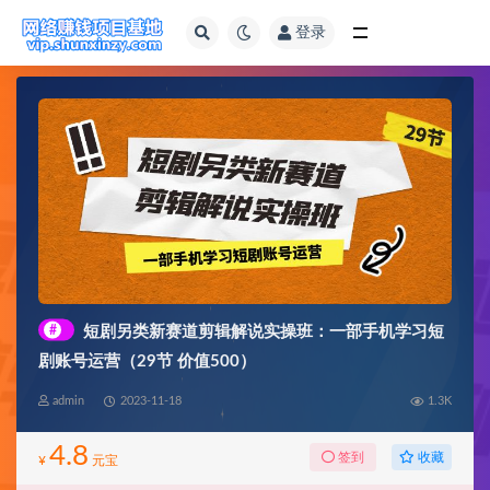
登录
全部
#
短剧另类新赛道剪辑解说实操班：一部手机学习短
剧账号运营（29节 价值500）
admin
2023-11-18
1.3K
4.8
收藏
签到
¥
元宝