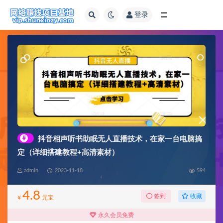
登录
全部
#
抖音相声听书助眠无人直播技术，在家一台电脑搞
定（详细搭建教程+高清素材）
admin
2023-11-18
594
4.8
收藏
签到
¥
元宝
永久会员免费