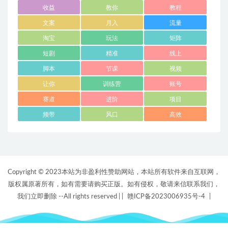
收益
教你
教程
文案
月入
流量
淘宝
玩法
矩阵
短剧
精准
线上
脚本
节课
视频
让你
训练营
账号
赛道
进阶
项目
频带
风口
高效
Copyright © 2023本站为非盈利性赞助网站，本站所有软件来自互联网，
版权属原著所有，如有需要请购买正版。如有侵权，敬请来信联系我们，
我们立即删除 --All rights reserved |
|
赣ICP备2023006935号-4
|