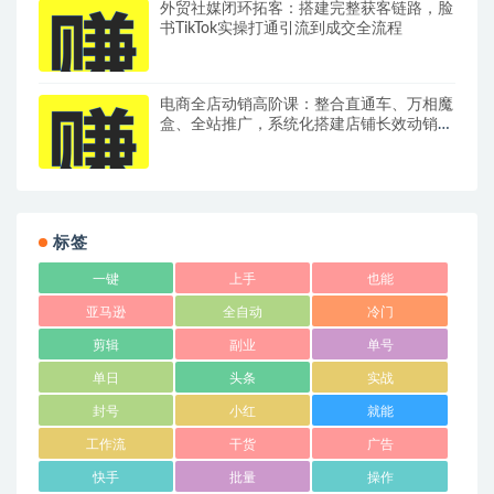
外贸社媒闭环拓客：搭建完整获客链路，脸
书TikTok实操打通引流到成交全流程
电商全店动销高阶课：整合直通车、万相魔
盒、全站推广，系统化搭建店铺长效动销方
案
标签
一键
上手
也能
亚马逊
全自动
冷门
剪辑
副业
单号
单日
头条
实战
封号
小红
就能
工作流
干货
广告
快手
批量
操作