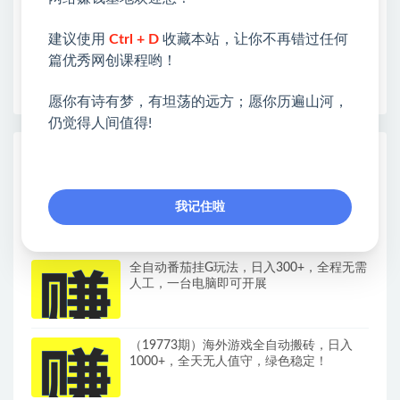
❤本站为众多团队提供了重要价值，也为众多创业者
开启网络之门，广受好评！
建议使用
Ctrl + D
收藏本站，让你不再错过任何
❤如果您也依存于互联网，欢迎加入本站会员，将尽
篇优秀网创课程哟！
早为您提供丰盛价值。祝您前程似锦！
愿你有诗有梦，有坦荡的远方；愿你历遍山河，
仍觉得人间值得!
热门课程展示
抖音90W粉丝博主亲授影视剧解说教学，
选剧选题+文案模板+AI指令+剪辑配音+封
我记住啦
面全流程变现，解锁精选独家收益
全自动番茄挂G玩法，日入300+，全程无需
人工，一台电脑即可开展
（19773期）海外游戏全自动搬砖，日入
1000+，全天无人值守，绿色稳定！