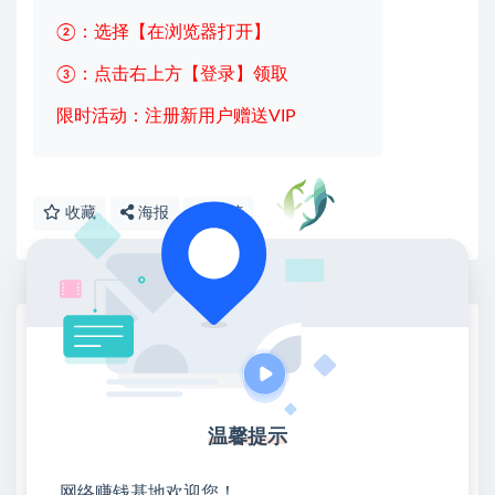
②：选择【在浏览器打开】
③：点击右上方【登录】领取
限时活动：注册新用户赠送VIP
收藏
海报
链接
网赚基地简介
站长微信：无
❤本站：本站整合多方资源站，主要面向互联网创业
类&副业类，资源丰富 物超所值。
温馨提示
❤能助您：找项目 + 低成本创业 + 减少信息差 + 见识
各种项目 + 提升网创认知。
网络赚钱基地欢迎您！