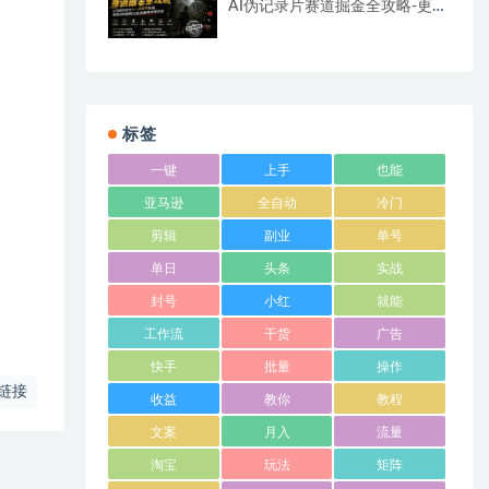
AI伪记录片赛道掘金全攻略-更
新；从选题到发布十一大环节拆
解，零基础也能做出高流量真实
感内容
标签
一键
上手
也能
亚马逊
全自动
冷门
剪辑
副业
单号
单日
头条
实战
封号
小红
就能
工作流
干货
广告
快手
批量
操作
链接
收益
教你
教程
文案
月入
流量
淘宝
玩法
矩阵