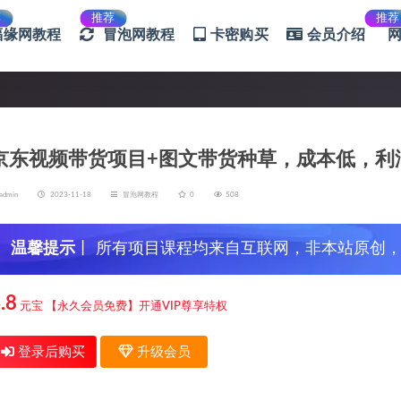
荐
推荐
推荐
福缘网教程
冒泡网教程
卡密购买
会员介绍
京东视频带货项目+图文带货种草，成本低，利
admin
2023-11-18
冒泡网教程
0
508
温馨提示
丨 所有项目课程均来自互联网，非本站原创
信，谨防上当受骗！
.8
元宝
【永久会员免费】开通VIP尊享特权
登录后购买
升级会员