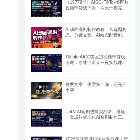
（19778期）AIGC×TikTok美区短
视频带货线下课；两天一夜完整
回放，12小时高清视频收录头部
操盘手全流程教学
AI动画漫剧制作教程，从选题构
思、分镜文案、AI绘图配音到剪
映成片的完整创作流
TikTok×AIGC美区短视频带货线
下课，原线下两天一夜实战课
程，原价1.5W，完整收录12小
时高清授课视频
付费文章：佛学第二弹：还是四
个字
LibTV AI短剧进阶实战课，搭建
一套成熟标准化AI短剧制作工作
流，带你从素材创作走向专业镜
头叙事
2026剪映零基础速成实战课｜新