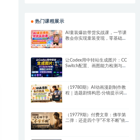
热门课程展示
AI童装爆款带货实战课，一节课
教会你实现童装变现，零基础也
能落地实操
让Codex用中转站生成图片：CC
Switch配置、画图能力检测与全
局Skill教程
（19780期）AI动画漫剧制作教
程｜选题剧情构思·分镜提示词撰
写·AI绘图配音·2D动画制作·剪映
实操完成完整漫剧成片
（19779期）付费文章：佛学第
二弹：还是四个字“不常不断”依
托八不偈解读无我因果连续之理