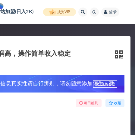
网站加盟(日入2K)
登录
成为VIP
润高，操作简单收入稳定
，信息真实性请自行辨别，请勿随意添加陌生人微
升级会员
每日签到
收藏