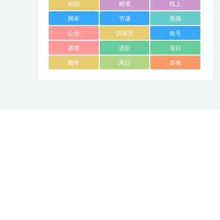
短剧
精准
线上
脚本
节课
视频
让你
训练营
账号
赛道
进阶
项目
频带
风口
高效