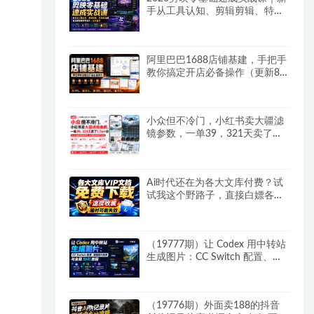
手从工具认知、剪辑剪辑、特效
配音到爆款短视频完整制作一站
式教学
阿里巴巴1688店铺基建，手把手
教你搞定开店必备操作（更新8
月）
小众但不冷门，小红书卖大疆滤
镜参数，一单39，321天卖了
1.7w+份
Ai时代还在为各大文库付费？试
试我这个野路子，直接白嫖各大
文库！
（19777期）让 Codex 用中转站
生成图片：CC Switch 配置、画
图能力检测与全局 Skill 教程
（19776期）外面卖188的抖音