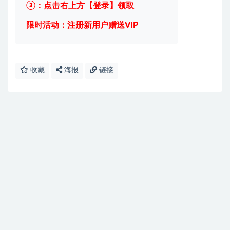
③：点击右上方【登录】领取
限时活动：注册新用户赠送VIP
收藏
海报
链接
免费下载或者VIP会员资源能否直接商用？
提示下载完但解压或打开不了？
找不到素材资源介绍文章里的示例图片？
付款后无法显示下载地址或者无法查看内容？