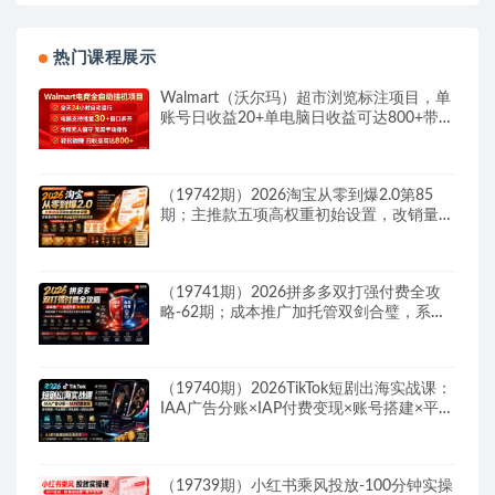
热门课程展示
Walmart（沃尔玛）超市浏览标注项目，单
账号日收益20+单电脑日收益可达800+带分
佣机制
（19742期）2026淘宝从零到爆2.0第85
期；主推款五项高权重初始设置，改销量评
晒秒单快速破零积累基础权重
（19741期）2026拼多多双打强付费全攻
略-62期；成本推广加托管双剑合璧，系统
讲解7种付费玩法优劣势与选择策略
（19740期）2026TikTok短剧出海实战课：
IAA广告分账×IAP付费变现×账号搭建×平台
规则×双轨爆发×回款全流程
（19739期）小红书乘风投放-100分钟实操