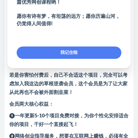
篇优秀网创课程哟！
2、关于项目是否可以批量放大？一般个人身份信息可
以注册3家店
愿你有诗有梦，有坦荡的远方；愿你历遍山河，
3、关于新手小白上手问题？都是安排专业老师一对一
仍觉得人间值得!
指导
4、关于项目开一家收益问题？一般平均下来，单店每
天200~500
我记住啦
另外再补充一下：
若是你害怕付费后，自己不合适这个项目，完全可以考
虑加入我这边的草根逆袭会员，这个会员是为了让大家
从此再也不会被外面割韭菜！
会员两大核心权益：
❶一年更新5-10个项目免费对接，为你个性化安排适合
你的项目，干好一个直接起飞！
❷网络创业指导服务，想要在互联网上赚钱，必须有全