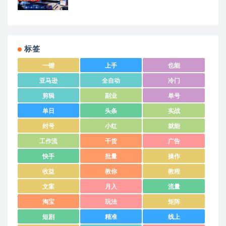
标签
一键
上手
也能
亚马逊
全自动
冷门
剪辑
副业
单号
单日
头条
实战
封号
小红
就能
工作流
干货
广告
快手
批量
操作
收益
教你
教程
文案
月入
流量
淘宝
玩法
矩阵
短剧
精准
线上