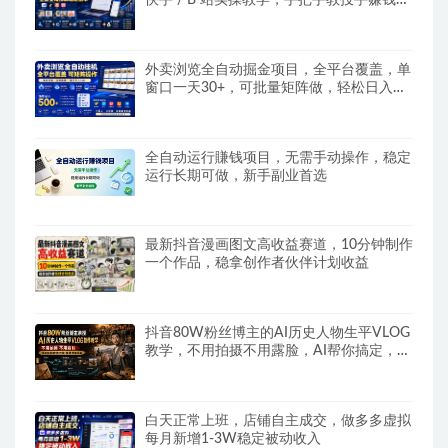
快手 / B 站实操教学，手把手教投手赚钱变
现，全套变现拆解稳定出单
外卖浏览全自动掘金项目，全平台覆盖，单
窗口一天30+，可批量矩阵做，轻松日入
500+
全自动运行賺钱项目，无需手动操作，稳定
运行长期可做，新手副业首选
最新抖音漫画图文高收益赛道，10分钟制作
一个作品，稳拿创作者伙伴计划收益
抖音80W粉丝博主的AI历史人物生平VLOG
教学，不用拍摄不用露脸，AI帮你搞定，轻
松解锁伙伴计划+精选收益
白天正常上班，店铺自主成交，做多多虚拟
每月新增1-3W稳定被动收入