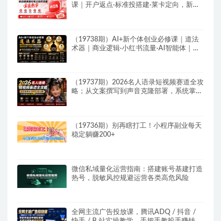
课｜开户返点·标准投搭建·莱卡定向，新店
建模撬动笔记自然流量全套教学
（19738期）AI+新个体创业必修课｜道法
术器｜商业逻辑·小红书流量·AI智能体｜低
成本打造个人变现小生意全套教学
（19737期）2026名人语录短视频赛道全攻
略；从文案撰写到声音克隆部署，系统掌握
涨粉变现双赢制作技术
（19736期）别再瞎打工！小程序副业每天
稳定躺赚200+
微信私域量化运营指南：搭建账号基建打造
热号，脱敏风控规避运营各类高危风险
全网主流广告投放课，腾讯ADQ / 抖音 /