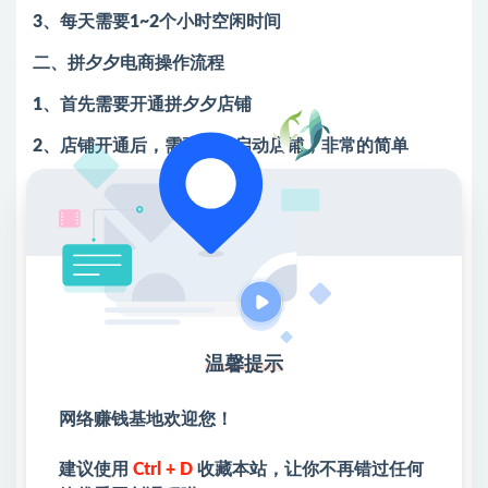
3、每天需要1~2个小时空闲时间
二、拼夕夕电商操作流程
1、首先需要开通拼夕夕店铺
2、店铺开通后，需要运营启动店铺，非常的简单
3、店铺搞定后，需要选择合适的商品上架店铺，等待
出售（商品渠道我们提供）
4、选择好合适的商品后，我们直接一键上传
5、自动发货以及收款
6、每天做的就是店铺起来之后回复一下客户信息即可
温馨提示
三、拼夕夕电商问题点
网络赚钱基地欢迎您！
1、关于项目多久能够见到收益？一般情况下5～10天左
右
建议使用
Ctrl + D
收藏本站，让你不再错过任何