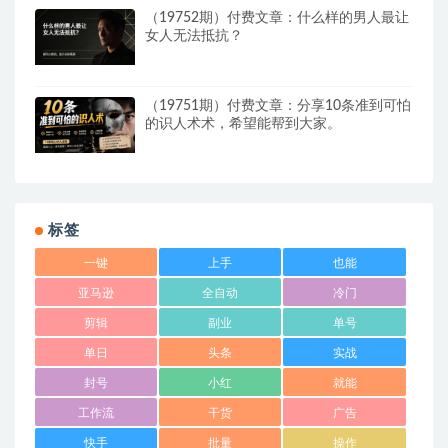
（19752期）付费文章：什么样的男人最让
女人无法抵抗？
（19751期）付费文章：分享10条准到可怕
的识人术术，希望能帮到大家。
标签
一键
上手
也能
亚马逊
全自动
冷门
剪辑
副业
单号
单日
头条
实战
封号
小红
就能
工作流
干货
广告
快手
批量
操作