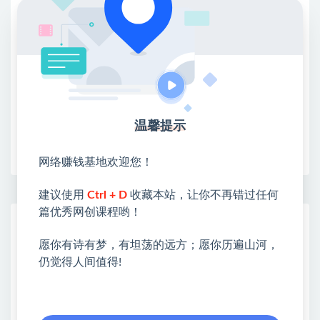
①：点击右上角【
】三个点
②：选择【在浏览器打开】
③：点击右上方【登录】领取
限时活动：注册新用户赠送VIP
温馨提示
收藏
海报
链接
网络赚钱基地欢迎您！
建议使用
Ctrl + D
收藏本站，让你不再错过任何
篇优秀网创课程哟！
网赚基地简介
站长微信：无
愿你有诗有梦，有坦荡的远方；愿你历遍山河，
仍觉得人间值得!
❤本站：本站整合多方资源站，主要面向互联网创业
类&副业类，资源丰富 物超所值。
❤能助您：找项目 + 低成本创业 + 减少信息差 + 见识