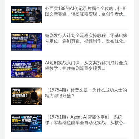
外面卖188的AI伪记录片掘金全攻略，抖音
图文新赛道，轻松涨粉变现，拿创作者伙伴
计划收益【文档】
短剧发行人计划全流程实操教程｜零基础账
号定位、选剧剪辑、视频制作、发布优化一
站式出单变现课​
AI短剧实战入门课，从文案拆解到成片全流
程教学，抓住短剧流量变现风口
（19754期）付费文章：为什么成功人士的
精力都很旺盛？
（19751期）Agent AI智能体零到一系统
课；零基础也能学会自动化实战，从核心概
念到Coze工作流搭建完整覆盖