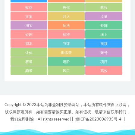
收益
教你
教程
文案
月入
流量
淘宝
玩法
矩阵
短剧
精准
线上
脚本
节课
视频
让你
训练营
账号
赛道
进阶
项目
频带
风口
高效
Copyright © 2023本站为非盈利性赞助网站，本站所有软件来自互联网，
版权属原著所有，如有需要请购买正版。如有侵权，敬请来信联系我们，
我们立即删除 --All rights reserved |
|
赣ICP备2023006935号-4
|