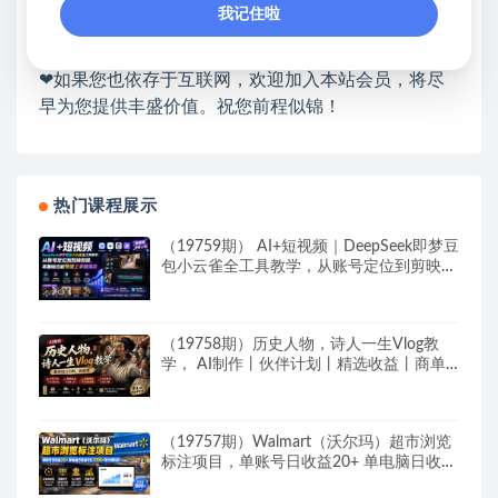
各种项目 + 提升网创认知。
我记住啦
❤本站为众多团队提供了重要价值，也为众多创业者
开启网络之门，广受好评！
❤如果您也依存于互联网，欢迎加入本站会员，将尽
早为您提供丰盛价值。祝您前程似锦！
热门课程展示
（19759期） AI+短视频｜DeepSeek即梦豆
包小云雀全工具教学，从账号定位到剪映剪
辑，零基础也能快速上手做爆款
（19758期）历史人物，诗人一生Vlog教
学， AI制作丨伙伴计划丨精选收益丨商单
收徒 ，新领域红利期，抓紧做
（19757期）Walmart（沃尔玛）超市浏览
标注项目，单账号日收益20+ 单电脑日收益
可达1000+带分佣机制