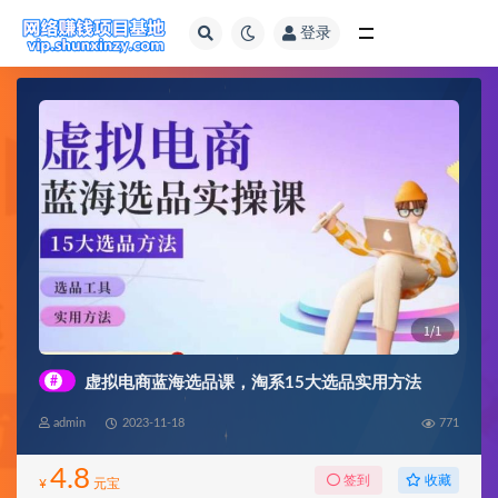
登录
全部
#
虚拟电商蓝海选品课，淘系15大选品实用方法
admin
2023-11-18
771
4.8
收藏
签到
¥
元宝