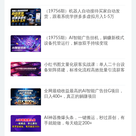
（19756期）机器人自动接待买家自动发
货，跟着系统学拼多多虚拟月入1-5万
（19755期）AI智能广告挂机，躺赚新模式
设备托管运行，解放双手持续变现
小红书图文量化获客实战课：单人二十台设
备矩阵搭建，标准化流程高效批量引流获客
全网最稳收益最高的AI智能广告挂G项目，
日入400+，真正的躺賺项目
AI神器撸爆头条，一键搬运，秒过原创，有
手就能做，每天稳定200+