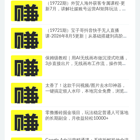
（19722期）外贸人海外获客专属课程-更
新7月，讲解社媒账号运营AI矩阵玩法，，
系统掌握海外客户开发全流程实战方法
（19721期）宝子哥抖音快手无人直播
课-2026年8月5更新｜从基础搭建到高阶起
号，稳号防封技术，搭建自动化直播变现体
系
保姆级教程｜用AI无线画布做沉浸式吃播，
3步直接出片，无线画布工作流，操作简单
好上手
太香了！这款千问视频/图片去水印神器，
一键搞定烦人水印，本地完全免费，浏览器
拓展插件
零撸搬砖掘金项目，玩法稳定普通人可落地
的长期副业，月收益轻松10000+