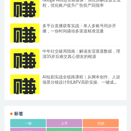
Google Ads运营精通课：系统拆解投放全流
程，优化账户提升广告投产回报率
多平台直播获客实战：单人多账号同步开
播，一份时间撬动多渠道精准流量
中年社交破局指南：解读友谊衰退数据，理
清35岁后难交真心朋友的根源
AI短剧实战全链路课程｜从脚本创作、人设
场景分镜设计到LibTV高阶实操、一键成片
标准化交付教程
标签
一键
上手
也能