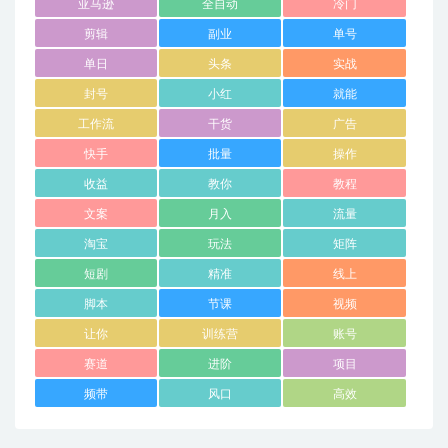
亚马逊
全自动
冷门
剪辑
副业
单号
单日
头条
实战
封号
小红
就能
工作流
干货
广告
快手
批量
操作
收益
教你
教程
文案
月入
流量
淘宝
玩法
矩阵
短剧
精准
线上
脚本
节课
视频
让你
训练营
账号
赛道
进阶
项目
频带
风口
高效