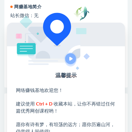
网赚基地简介
站长微信：无
❤本站：本站整合多方资源站，主要面向互联网创业
类&副业类，资源丰富 物超所值。
❤能助您：找项目 + 低成本创业 + 减少信息差 + 见识
各种项目 + 提升网创认知。
❤本站为众多团队提供了重要价值，也为众多创业者
开启网络之门，广受好评！
❤如果您也依存于互联网，欢迎加入本站会员，将尽
早为您提供丰盛价值。祝您前程似锦！
温馨提示
网络赚钱基地欢迎您！
热门课程展示
建议使用
Ctrl + D
收藏本站，让你不再错过任何
篇优秀网创课程哟！
名人语录短视频教学，2026年最新赛道，
涨粉变现两不误
愿你有诗有梦，有坦荡的远方；愿你历遍山河，
仍觉得人间值得!