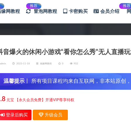
荐
推荐
推荐
福缘网教程
冒泡网教程
卡密购买
会员介绍
抖音爆火的休闲小游戏“看你怎么秀”无人直播玩
admin
2023-11-18
福缘网教程
0
902
温馨提示
丨 所有项目课程均来自互联网，非本站原创
信，谨防上当受骗！
.8
元宝
【永久会员免费】开通VIP尊享特权
登录后购买
升级会员