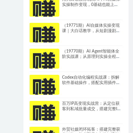
实操制作变现，0基础也能上
手，从内容到变现
（19771期）AI自媒体实操变现
课｜大白话教学，从短剧漫剧到
动画制作，零基础也能掌握爆款
内容创作与变现全流程
（19770期）AI Agent智能体全
阶实战课；从原理到实操全程手
把手，无需编程基础也能搭建自
动运行的智能体
Codex自动化编程实战课：拆解
软件基础操作，搭配实用插件快
速掌握AI代码编写能力
百万IP高变现实战营：从定位获
客到私域批量成交，搭建完整IP
商业闭环
外贸社媒闭环拓客：搭建完整获