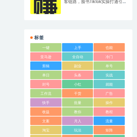
客链路，脸书TikTok实操打通引
流到成交全流程
标签
一键
上手
也能
亚马逊
全自动
冷门
剪辑
副业
单号
单日
头条
实战
封号
小红
就能
工作流
干货
广告
快手
批量
操作
收益
教你
教程
文案
月入
流量
淘宝
玩法
矩阵