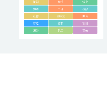
短剧
精准
线上
脚本
节课
视频
让你
训练营
账号
赛道
进阶
项目
频带
风口
高效