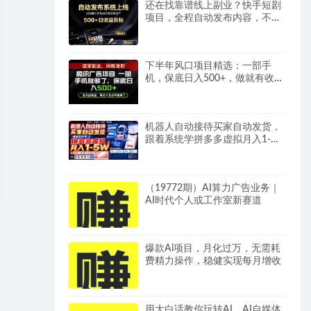
还在找靠谱线上副业？快手短剧
项目，全程自动发布内容，不用
熬夜做视频，轻松日入500+
下半年风口项目精选：一部手
机，保底日入500+，做就有收
益，长期稳定！
机器人自动接待买家自动发货，
跟着系统学拼多多虚拟月入1-
5W
（19772期）AI算力广告业务｜
AI时代个人或工作室新赛道
爆款Ai项目，月化过万，无需耗
费精力操作，稳健实现每月增收
用大白话教你玩转AI，AI自媒体