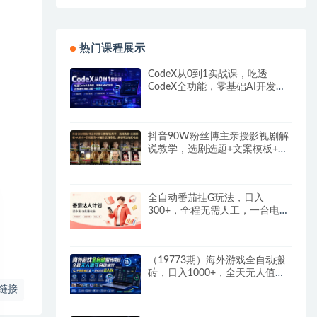
热门课程展示
CodeX从0到1实战课，吃透
CodeX全功能，零基础AI开发实
战，从部署到高阶项目一键落地
抖音90W粉丝博主亲授影视剧解
说教学，选剧选题+文案模板+AI
指令+剪辑配音+封面全流程变
现，解锁精选独家收益
全自动番茄挂G玩法，日入
300+，全程无需人工，一台电脑
即可开展
（19773期）海外游戏全自动搬
砖，日入1000+，全天无人值
守，绿色稳定！
链接