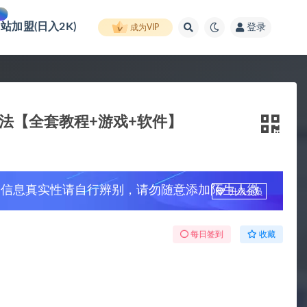
网站加盟(日入2K)
登录
成为VIP
法【全套教程+游戏+软件】
，信息真实性请自行辨别，请勿随意添加陌生人微
升级会员
每日签到
收藏