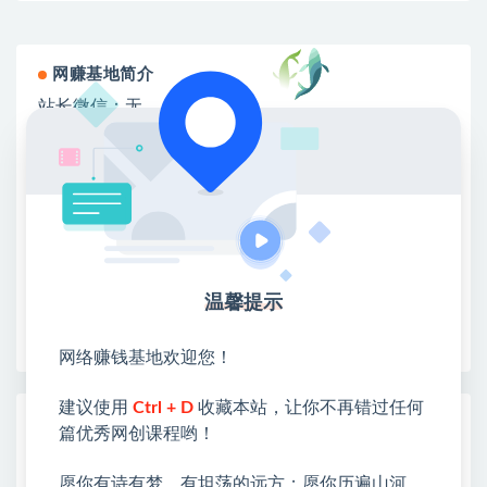
网赚基地简介
站长微信：无
❤本站：本站整合多方资源站，主要面向互联网创业
类&副业类，资源丰富 物超所值。
❤能助您：找项目 + 低成本创业 + 减少信息差 + 见识
各种项目 + 提升网创认知。
❤本站为众多团队提供了重要价值，也为众多创业者
开启网络之门，广受好评！
❤如果您也依存于互联网，欢迎加入本站会员，将尽
温馨提示
早为您提供丰盛价值。祝您前程似锦！
网络赚钱基地欢迎您！
建议使用
Ctrl + D
收藏本站，让你不再错过任何
热门课程展示
篇优秀网创课程哟！
CodeX从0到1实战课，吃透CodeX全功能，
愿你有诗有梦，有坦荡的远方；愿你历遍山河，
零基础AI开发实战，从部署到高阶项目一键