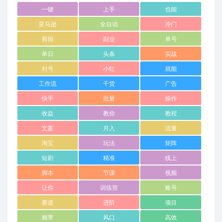
一键
上手
也能
亚马逊
全自动
冷门
剪辑
副业
单号
单日
头条
实战
封号
小红
就能
工作流
干货
广告
快手
批量
操作
收益
教你
教程
文案
月入
流量
淘宝
玩法
矩阵
短剧
精准
线上
脚本
节课
视频
让你
训练营
账号
赛道
进阶
项目
频带
风口
高效