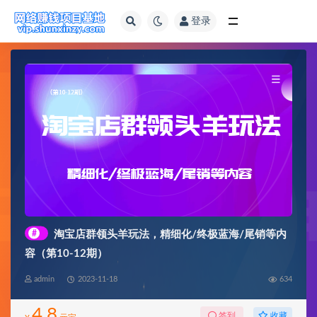
登录
全部
#
淘宝店群领头羊玩法，精细化/终极蓝海/尾销等内
容（第10-12期）
admin
2023-11-18
634
4.8
收藏
签到