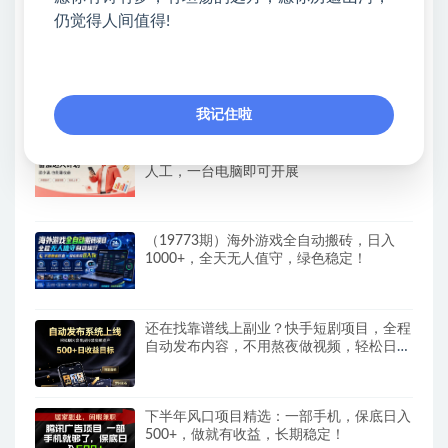
落地
仍觉得人间值得!
抖音90W粉丝博主亲授影视剧解说教学，
选剧选题+文案模板+AI指令+剪辑配音+封
面全流程变现，解锁精选独家收益
我记住啦
全自动番茄挂G玩法，日入300+，全程无需
人工，一台电脑即可开展
（19773期）海外游戏全自动搬砖，日入
1000+，全天无人值守，绿色稳定！
还在找靠谱线上副业？快手短剧项目，全程
自动发布内容，不用熬夜做视频，轻松日入
500+
下半年风口项目精选：一部手机，保底日入
500+，做就有收益，长期稳定！