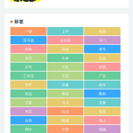
标签
一键
上手
也能
亚马逊
全自动
冷门
剪辑
副业
单号
单日
头条
实战
封号
小红
就能
工作流
干货
广告
快手
批量
操作
收益
教你
教程
文案
月入
流量
淘宝
玩法
矩阵
短剧
精准
线上
脚本
节课
视频