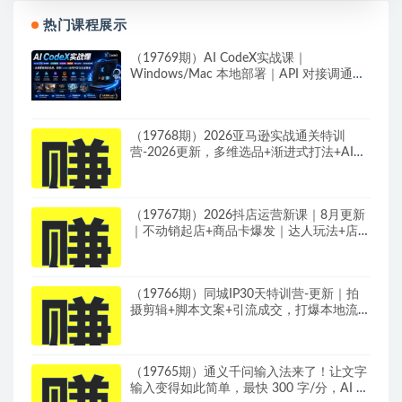
热门课程展示
（19769期）AI CodeX实战课｜
Windows/Mac 本地部署｜API 对接调通｜
Skill 自制｜漫剧剪辑｜网站 VR 项目｜AI项
目落地全教程
（19768期）2026亚马逊实战通关特训
营-2026更新，多维选品+渐进式打法+AI应
用，从0到1打造盈利店铺
（19767期）2026抖店运营新课｜8月更新
｜不动销起店+商品卡爆发｜达人玩法+店群
批量复制｜轻松玩转抖音小店全域流量
（19766期）同城IP30天特训营-更新｜拍
摄剪辑+脚本文案+引流成交，打爆本地流量
提升门店业绩实操教学
（19765期）通义千问输入法来了！让文字
输入变得如此简单，最快 300 字/分，AI 自