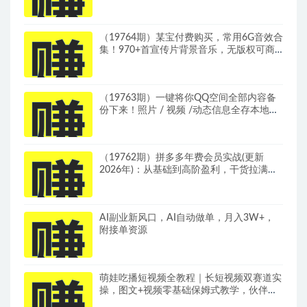
动润色，说话秒变工整文字
（19764期）某宝付费购买，常用6G音效合
集！970+首宣传片背景音乐，无版权可商
用大气素材，分类清晰，高质量内容
（19763期）一键将你QQ空间全部内容备
份下来！照片 / 视频 /动态信息全存本地，
Github最新开源项目 QzoneArchive
（19762期）拼多多年费会员实战(更新
2026年)：从基础到高阶盈利，干货拉满，
帮你建立稳定盈利运营知识体系
AI副业新风口，AI自动做单，月入3W+，
附接单资源
萌娃吃播短视频全教程｜长短视频双赛道实
操，图文+视频零基础保姆式教学，伙伴计
划-收徒-商单等多种变现方式