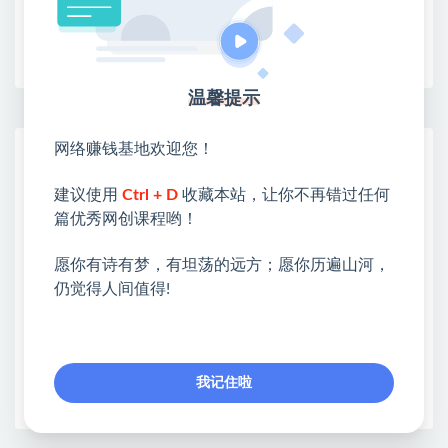
收藏
海报
链接
温馨提示
网络赚钱基地欢迎您！
网赚基地简介
站长微信：无
建议使用
Ctrl + D
收藏本站，让你不再错过任何
篇优秀网创课程哟！
❤本站：本站整合多方资源站，主要面向互联网创业
类&副业类，资源丰富 物超所值。
愿你有诗有梦，有坦荡的远方；愿你历遍山河，
❤能助您：找项目 + 低成本创业 + 减少信息差 + 见识
仍觉得人间值得!
各种项目 + 提升网创认知。
❤本站为众多团队提供了重要价值，也为众多创业者
开启网络之门，广受好评！
❤如果您也依存于互联网，欢迎加入本站会员，将尽
我记住啦
早为您提供丰盛价值。祝您前程似锦！