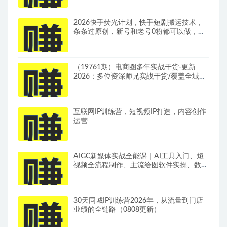
2026快手荧光计划，快手短剧搬运技术，
条条过原创，新号和老号0粉都可以做，有
播放量就能賺到钱
（19761期）电商圈多年实战干货-更新
2026：多位资深师兄实战干货/覆盖全域平
台，中小卖家可复制的盈利指南
互联网IP训练营，短视频IP打造，内容创作
运营
AIGC新媒体实战全能课｜AI工具入门、短
视频全流程制作、主流绘图软件实操、数字
人商业视频落地教程
30天同城IP训练营2026年，从流量到门店
业绩的全链路（0808更新）