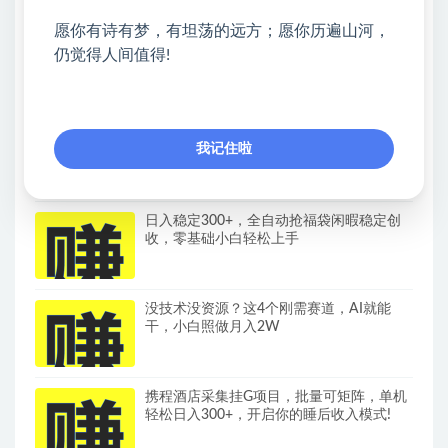
热门课程展示
愿你有诗有梦，有坦荡的远方；愿你历遍山河，
AI一人内容公司30天实战训练营，让Codex
仍觉得人间值得!
Agent自动参与内容创作持续做出更像你、
更有竞争力的内容
（19818期）外贸人AI建站全指南：
我记住啦
Codex+WordPress从0到1·搭建高转化询盘
站·解锁SEO/GEO流量新玩法-更新
日入稳定300+，全自动抢福袋闲暇稳定创
收，零基础小白轻松上手
没技术没资源？这4个刚需赛道，AI就能
干，小白照做月入2W
携程酒店采集挂G项目，批量可矩阵，单机
轻松日入300+，开启你的睡后收入模式!