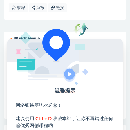
收藏
海报
链接
网赚基地简介
站长微信：无
❤本站：本站整合多方资源站，主要面向互联网创业
类&副业类，资源丰富 物超所值。
❤能助您：找项目 + 低成本创业 + 减少信息差 + 见识
各种项目 + 提升网创认知。
❤本站为众多团队提供了重要价值，也为众多创业者
温馨提示
开启网络之门，广受好评！
❤如果您也依存于互联网，欢迎加入本站会员，将尽
网络赚钱基地欢迎您！
早为您提供丰盛价值。祝您前程似锦！
建议使用
Ctrl + D
收藏本站，让你不再错过任何
篇优秀网创课程哟！