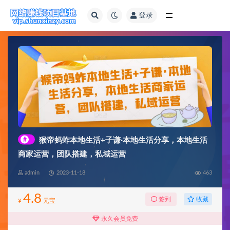
登录
全部
#
猴帝蚂蚱本地生活+子谦·本地生活分享，本地生活
商家运营，团队搭建，私域运营
admin
2023-11-18
463
4.8
收藏
签到
¥
元宝
永久会员免费