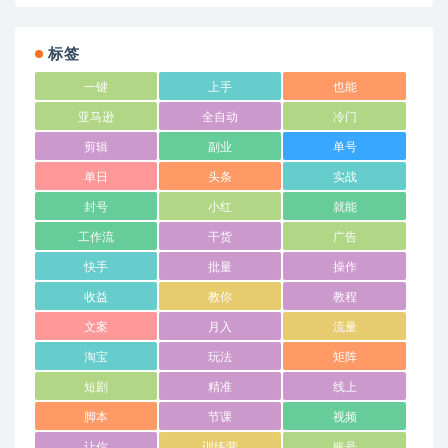
标签
一键
上手
也能
亚马逊
全自动
冷门
剪辑
副业
单号
单日
头条
实战
封号
小红
就能
工作流
干货
广告
快手
批量
操作
收益
教你
教程
文案
月入
流量
淘宝
玩法
矩阵
短剧
精准
线上
脚本
节课
视频
让你
训练营
账号