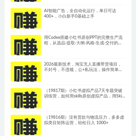
AI智能广告，全自动化运行，单日可达
400+，小白新手0基础上手
用Codex搭建小红书原创PPT的完整生产流
程，从选品·提取·大纲·风格·生成·交付的九
步法
2026最新技术，淘宝无人直播带货项目，
不封号，不违规，公+私玩法，操作简单，
日入10张
（19817期）小红书虚拟产品7天专题突破
训练营，如何用skills原创虚拟产品，用Skil
搭建一套从选题、内容、产品到交付的个人
生产线
（19816期）没有货款与物流压力，多多虚
拟类目矩阵运营，轻松日入 1000+