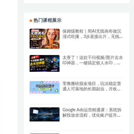
热门课程展示
保姆级教程｜用AI无线画布做沉
浸式吃播，3步直接出片，无线
画布工作流，操作简单好上手
太香了！这款千问视频/图片去水
印神器，一键搞定烦人水印，本
地完全免费，浏览器拓展插件
零撸搬砖掘金项目，玩法稳定普
通人可落地的长期副业，月收益
轻松10000+
Google Ads运营精通课：系统拆
解投放全流程，优化账户提升广
告投产回报率