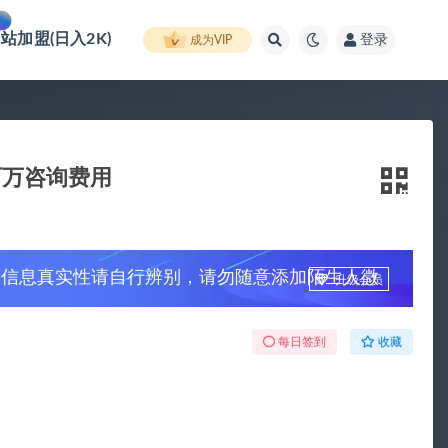
网站加盟(日入2K)
登录
成为VIP
百万咨询费用
，信息真实性请自行辨别，请勿随意添加陌生人微
升级会员
每日签到
收藏