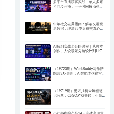
多平台直播获客实战：单人多账
号同步开播，一份时间撬动多渠
道精准流量
中年社交破局指南：解读友谊衰
退数据，理清35岁后难交真心朋
友的根源
AI短剧实战全链路课程｜从脚本
创作、人设场景分镜设计到LibTV
高阶实操、一键成片标准化交付
教程
（19720期）WorkBuddy写作陪
跑营3.0-更新：Ai智能体创建写
作Skill×WorkBuddy×人工手写模
式×去除AI痕迹×头条公众号百家
号
（19719期）游戏挂机全流程笔
记分享，CSGO游戏搬砖，小白
看了当天学会见收益
小红书虚拟产品14天实战变现营