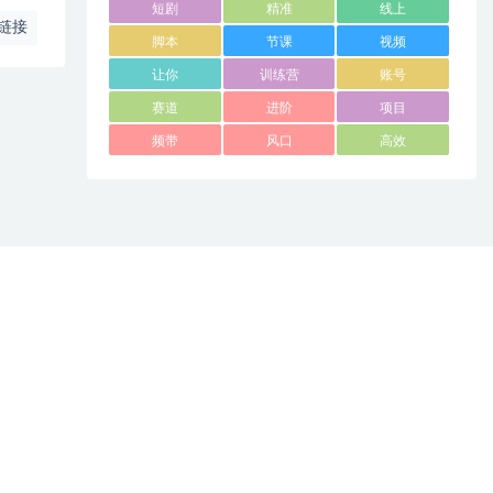
短剧
精准
线上
链接
脚本
节课
视频
让你
训练营
账号
赛道
进阶
项目
频带
风口
高效