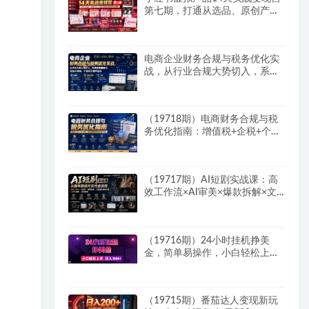
第七期，打通从选品、原创产
品、内容引流到多渠道成交全链
路
电商企业财务合规与税务优化实
战，从行业合规大势切入，系统
梳理增值税、企业所得税、个税
等全税种要点
（19718期）电商财务合规与税
务优化指南：增值税+企税+个税
全覆盖，财务制度搭建落地纳税
筹划方案
（19717期）AI短剧实战课：高
效工作流×AI审美×爆款拆解×文
案角色场景分镜×LibTV进阶×站
位控制×从脚本到成片交付全流
程
（19716期）24小时挂机挣美
金，简单易操作，小白轻松上
手，日入1000+
（19715期）番茄达人变现新玩