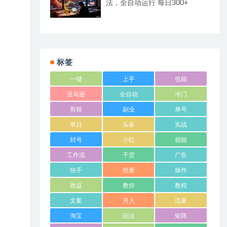
法，全自动运行 每日300+
标签
一键
上手
也能
亚马逊
全自动
冷门
剪辑
副业
单号
单日
头条
实战
封号
小红
就能
工作流
干货
广告
快手
批量
操作
收益
教你
教程
文案
月入
流量
淘宝
玩法
矩阵