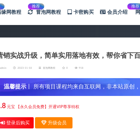
荐
推荐
推荐
福缘网教程
冒泡网教程
卡密购买
会员介绍
营销实战升级，简单实用落地有效，帮你省下
admin
2023-11-18
冒泡网教程
0
918
温馨提示
丨 所有项目课程均来自互联网，非本站原创
信，谨防上当受骗！
.8
元宝
【永久会员免费】开通VIP尊享特权
登录后购买
升级会员