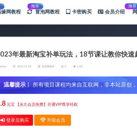
荐
推荐
推荐
福缘网教程
冒泡网教程
卡密购买
会员介绍
2023年最新淘宝补单玩法，18节课让教你快
admin
2023-11-18
冒泡网教程
0
1.4K
温馨提示
丨 所有项目课程均来自互联网，非本站原创
信，谨防上当受骗！
.8
元宝
【永久会员免费】开通VIP尊享特权
登录后购买
升级会员