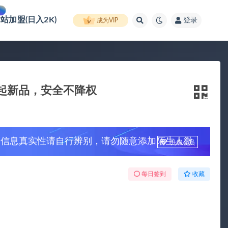
网站加盟(日入2K)
登录
成为VIP
速起新品，安全不降权
，信息真实性请自行辨别，请勿随意添加陌生人微
升级会员
每日签到
收藏