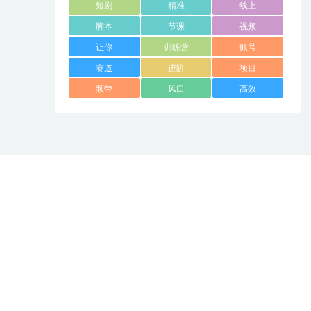
短剧
精准
线上
脚本
节课
视频
让你
训练营
账号
赛道
进阶
项目
频带
风口
高效