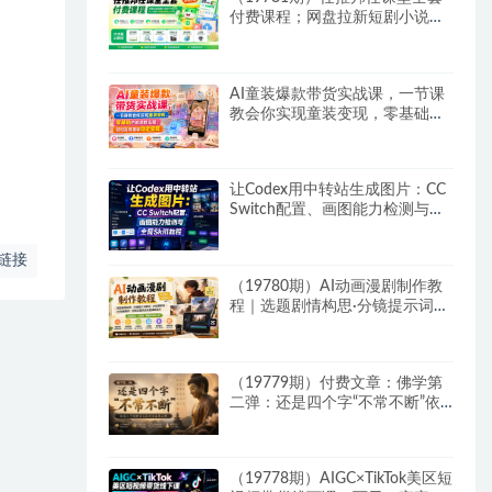
付费课程；网盘拉新短剧小说多
平台变现，从入门到高阶零基础
也能轻松上手实操
AI童装爆款带货实战课，一节课
教会你实现童装变现，零基础也
能落地实操
让Codex用中转站生成图片：CC
Switch配置、画图能力检测与全
局Skill教程
链接
（19780期）AI动画漫剧制作教
程｜选题剧情构思·分镜提示词撰
写·AI绘图配音·2D动画制作·剪映
实操完成完整漫剧成片
（19779期）付费文章：佛学第
二弹：还是四个字“不常不断”依
托八不偈解读无我因果连续之理
（19778期）AIGC×TikTok美区短