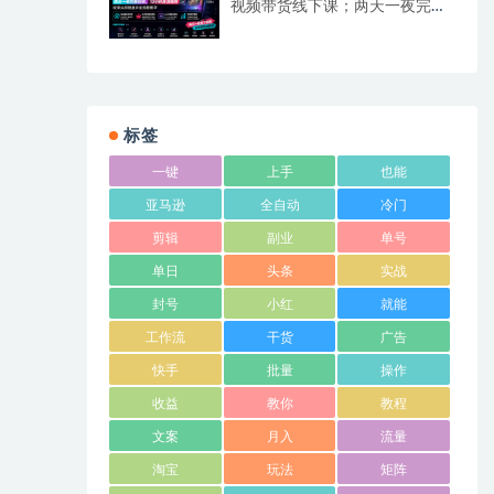
视频带货线下课；两天一夜完整
回放，12小时高清视频收录头部
操盘手全流程教学
标签
一键
上手
也能
亚马逊
全自动
冷门
剪辑
副业
单号
单日
头条
实战
封号
小红
就能
工作流
干货
广告
快手
批量
操作
收益
教你
教程
文案
月入
流量
淘宝
玩法
矩阵