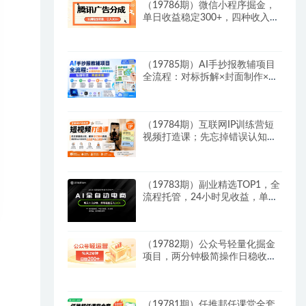
（19786期）微信小程序掘金，
单日收益稳定300+，四种收入来
源，真正的靠谱可落地项目
（19785期）AI手抄报教辅项目
全流程：对标拆解×封面制作×AI
原创内容×多平台发布×私域引流
×网盘变现
（19784期）互联网IP训练营短
视频打造课；先忘掉错误认知，
解析百亿曝光真相，重新树立内
容创作方向感与收入模型认知
（19783期）副业精选TOP1，全
流程托管，24小时见收益，单号
轻松日入500+
（19782期）公众号轻量化掘金
项目，两分钟极简操作日稳收益
100-200+
（19781期）任推邦任课堂全套