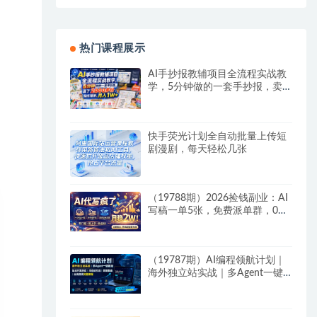
热门课程展示
AI手抄报教辅项目全流程实战教
学，5分钟做的一套手抄报，卖
了2000多份，操作简单，月入
1W+
快手荧光计划全自动批量上传短
剧漫剧，每天轻松几张
（19788期）2026捡钱副业：AI
写稿一单5张，免费派单群，0门
槛直接干
（19787期）AI编程领航计划｜
海外独立站实战｜多Agent一键
建站｜站点开发测试｜冷启动引
流｜数据复盘｜出海变现完整教
程