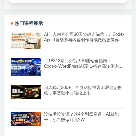
热门课程展示
AI一人内容公司30天实战训练营，让Codex
Agent自动参与内容创作持续做出更像你、
更有竞争力的内容
（19818期）外贸人AI建站全指南：
Codex+WordPress从0到1·搭建高转化询盘
站·解锁SEO/GEO流量新玩法-更新
日入稳定300+，全自动抢福袋闲暇稳定创
收，零基础小白轻松上手
没技术没资源？这4个刚需赛道，AI就能
干，小白照做月入2W