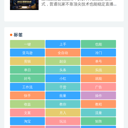
式，普通玩家不靠顶尖技术也能稳定直播增
收
标签
一键
上手
也能
亚马逊
全自动
冷门
剪辑
副业
单号
单日
头条
实战
封号
小红
就能
工作流
干货
广告
快手
批量
操作
收益
教你
教程
文案
月入
流量
淘宝
玩法
矩阵