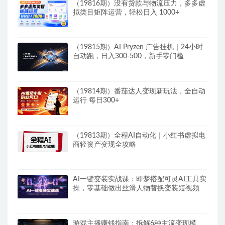
（19816期）没有货款与物流压力，多多虚
拟类目矩阵运营，轻松日入 1000+
（19815期）AI Pryzen 广告挂机｜24小时
自动跑，日入300-500，新手零门槛
（19814期）番茄达人变现新玩法，全自动
运行 每日300+
（19813期）全程AI自动化｜小红书虚拟电
商轻资产变现全攻略
AI一键变装实战课：即梦搭配可灵AI工具实
操，零基础做出丝滑人物替换变装短视频
游戏主播赚钱指南：拆解6种主流变现模