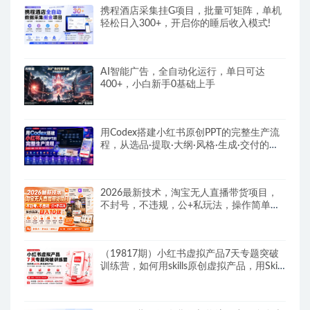
携程酒店采集挂G项目，批量可矩阵，单机
轻松日入300+，开启你的睡后收入模式!
AI智能广告，全自动化运行，单日可达
400+，小白新手0基础上手
用Codex搭建小红书原创PPT的完整生产流
程，从选品·提取·大纲·风格·生成·交付的九
步法
2026最新技术，淘宝无人直播带货项目，
不封号，不违规，公+私玩法，操作简单，
日入10张
（19817期）小红书虚拟产品7天专题突破
训练营，如何用skills原创虚拟产品，用Skil
搭建一套从选题、内容、产品到交付的个人
生产线