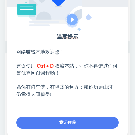
限时活动：注册新用户赠送VIP
收藏
海报
链接
温馨提示
网络赚钱基地欢迎您！
网赚基地简介
建议使用
Ctrl + D
收藏本站，让你不再错过任何
站长微信：无
篇优秀网创课程哟！
❤本站：本站整合多方资源站，主要面向互联网创业
愿你有诗有梦，有坦荡的远方；愿你历遍山河，
类&副业类，资源丰富 物超所值。
仍觉得人间值得!
❤能助您：找项目 + 低成本创业 + 减少信息差 + 见识
各种项目 + 提升网创认知。
❤本站为众多团队提供了重要价值，也为众多创业者
开启网络之门，广受好评！
我记住啦
❤如果您也依存于互联网，欢迎加入本站会员，将尽
早为您提供丰盛价值。祝您前程似锦！