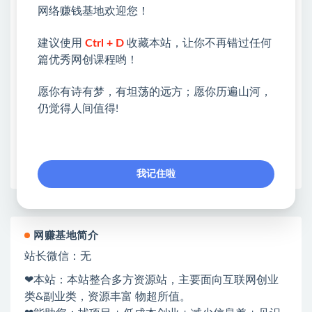
网络赚钱基地欢迎您！
①：点击右上角【
】三个点
建议使用
Ctrl + D
收藏本站，让你不再错过任何
②：选择【在浏览器打开】
篇优秀网创课程哟！
③：点击右上方【登录】领取
愿你有诗有梦，有坦荡的远方；愿你历遍山河，
限时活动：注册新用户赠送VIP
仍觉得人间值得!
收藏
海报
链接
我记住啦
网赚基地简介
站长微信：无
❤本站：本站整合多方资源站，主要面向互联网创业
类&副业类，资源丰富 物超所值。