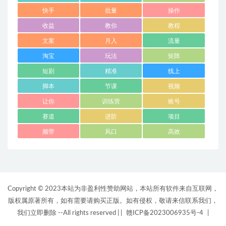
快手
批量
操作
收益
教你
教程
文案
月入
流量
淘宝
玩法
矩阵
短剧
精准
线上
脚本
节课
视频
让你
训练营
账号
赛道
进阶
项目
频带
风口
高效
Copyright © 2023本站为非盈利性赞助网站，本站所有软件来自互联网，
版权属原著所有，如有需要请购买正版。如有侵权，敬请来信联系我们，
我们立即删除 --All rights reserved |
|
赣ICP备2023006935号-4
|