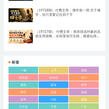
（19728期）付费文章：佛学第一弹:关于佛
学，你只需要记住四个字
（19727期） 付费文章：相亲筛选对象的高
效实用策略，全程落地可实操，规避短择、
利己型相亲对象
标签
一键
上手
也能
亚马逊
全自动
冷门
剪辑
副业
单号
单日
头条
实战
封号
小红
就能
工作流
干货
广告