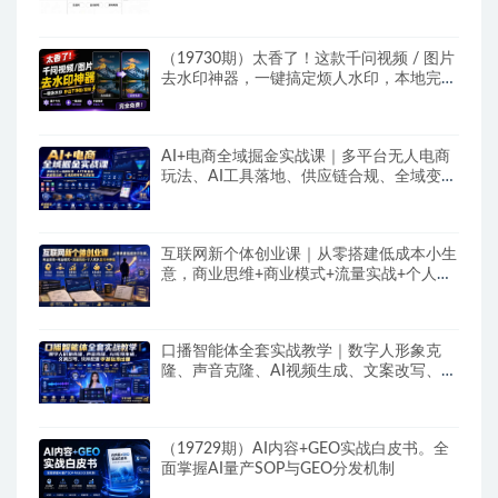
（19730期）太香了！这款千问视频 / 图片
去水印神器，一键搞定烦人水印，本地完全
免费，浏览器拓展插件
AI+电商全域掘金实战课｜多平台无人电商
玩法、AI工具落地、供应链合规、全域变现
闭环全套教程
互联网新个体创业课｜从零搭建低成本小生
意，商业思维+商业模式+流量实战+个人成
长全闭环教程
口播智能体全套实战教学｜数字人形象克
隆、声音克隆、AI视频生成、文案改写、软
件配置零基础落地课
（19729期）AI内容+GEO实战白皮书。全
面掌握AI量产SOP与GEO分发机制