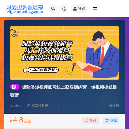
登录
全部
#
保险类短视频账号线上获客训练营，短视频搞钱爆
破营
admin
2023-11-18
928
4.8
收藏
签到
¥
元宝