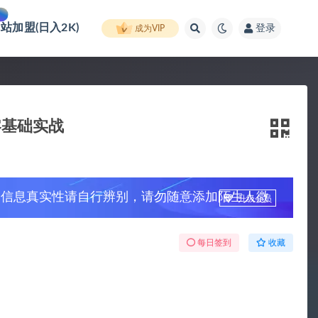
网站加盟(日入2K)
登录
成为VIP
零基础实战
，信息真实性请自行辨别，请勿随意添加陌生人微
升级会员
每日签到
收藏