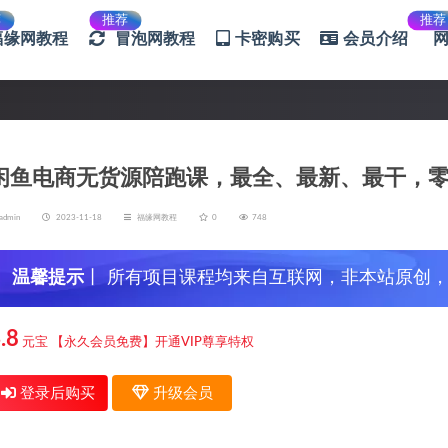
荐
推荐
推荐
福缘网教程
冒泡网教程
卡密购买
会员介绍
闲鱼电商无货源陪跑课，最全、最新、最干，
admin
2023-11-18
福缘网教程
0
748
温馨提示
丨 所有项目课程均来自互联网，非本站原创
信，谨防上当受骗！
.8
元宝
【永久会员免费】开通VIP尊享特权
登录后购买
升级会员