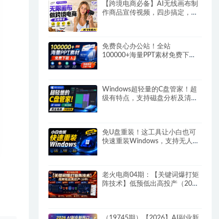
【跨境电商必备】AI无线画布制
作商品宣传视频，四步搞定，无
线画布工作流，操作简单好上手
免费良心办公站！全站
100000+海量PPT素材免费下
载，每日更新，分类清晰，免注
册登录下载爱PPT网
Windows超轻量的C盘管家！超
级有特点，支持磁盘分析及清理
提醒，2M大小体积，完全免费C
盘管家
免U盘重装！这工具让小白也可
快速重装Windows，支持无人值
守配置，数据无忧
CmzPrep_Rev2
老火电商04期：【关键词爆打矩
阵技术】低预低出高投产（20
节）
（19745期）【2026】AI副业新