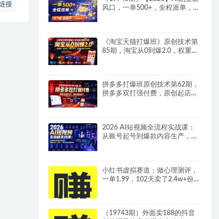
链接
风口，一单500+，全程派单，0
门槛直接干
《淘宝天猫打爆班》原创技术第
85期，淘宝从0到爆2.0，权重搭
建、销量破零、多维组合玩法、
全周期起量投产实操教程
拼多多打爆班原创技术第62期，
拼多多双打强付费，原创起店技
术，稳权重高投产
2026 AI短视频全流程实战课：
从账号起号到爆款内容生产，掌
握AI创作、数字人、带货变现全
链路玩法
小红书虚拟赛道：做心理测评，
一单1.99，102天卖了2.4w+份，
月到手1w+
（19743期）外面卖188的抖音