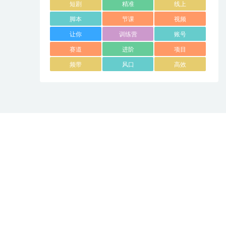
短剧
精准
线上
脚本
节课
视频
让你
训练营
账号
赛道
进阶
项目
频带
风口
高效