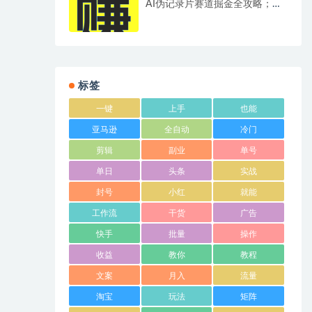
AI伪记录片赛道掘金全攻略；从
选题到发布十一大环节拆解，零
基础也能做出高流量真实感内容
标签
一键
上手
也能
亚马逊
全自动
冷门
剪辑
副业
单号
单日
头条
实战
封号
小红
就能
工作流
干货
广告
快手
批量
操作
收益
教你
教程
文案
月入
流量
淘宝
玩法
矩阵