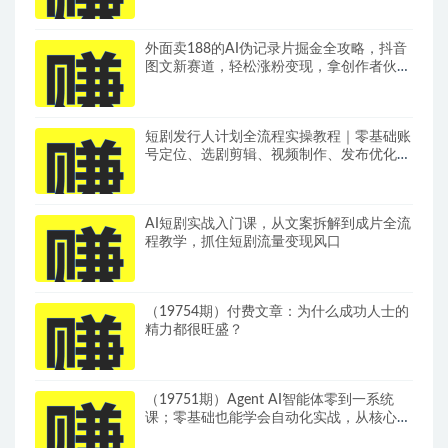
外面卖188的AI伪记录片掘金全攻略，抖音
图文新赛道，轻松涨粉变现，拿创作者伙伴
计划收益【文档】
短剧发行人计划全流程实操教程｜零基础账
号定位、选剧剪辑、视频制作、发布优化一
站式出单变现课​
AI短剧实战入门课，从文案拆解到成片全流
程教学，抓住短剧流量变现风口
（19754期）付费文章：为什么成功人士的
精力都很旺盛？
（19751期）Agent AI智能体零到一系统
课；零基础也能学会自动化实战，从核心概
念到Coze工作流搭建完整覆盖