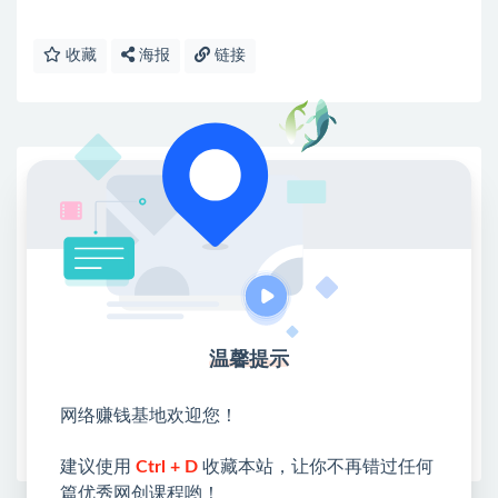
收藏
海报
链接
网赚基地简介
站长微信：无
❤本站：本站整合多方资源站，主要面向互联网创业
类&副业类，资源丰富 物超所值。
❤能助您：找项目 + 低成本创业 + 减少信息差 + 见识
各种项目 + 提升网创认知。
❤本站为众多团队提供了重要价值，也为众多创业者
温馨提示
开启网络之门，广受好评！
❤如果您也依存于互联网，欢迎加入本站会员，将尽
网络赚钱基地欢迎您！
早为您提供丰盛价值。祝您前程似锦！
建议使用
Ctrl + D
收藏本站，让你不再错过任何
篇优秀网创课程哟！