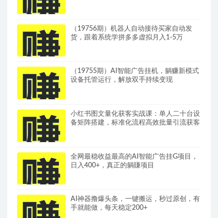
可达1000+带分佣机制
（19756期）机器人自动接待买家自动发
货，跟着系统学拼多多虚拟月入1-5万
（19755期）AI智能广告挂机，躺赚新模式
设备托管运行，解放双手持续变现
小红书图文量化获客实战课：单人二十台设
备矩阵搭建，标准化流程高效批量引流获客
全网最稳收益最高的AI智能广告挂G项目，
日入400+，真正的躺賺项目
AI神器撸爆头条，一键搬运，秒过原创，有
手就能做，每天稳定200+