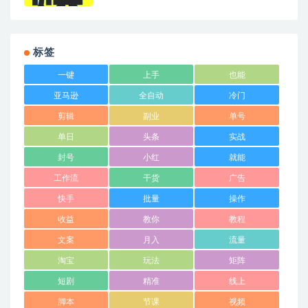
标签
一键
上手
也能
亚马逊
全自动
冷门
剪辑
副业
单号
单日
头条
实战
封号
小红
就能
工作流
干货
广告
快手
批量
操作
收益
教你
教程
文案
月入
流量
淘宝
玩法
矩阵
短剧
精准
线上
脚本
节课
视频