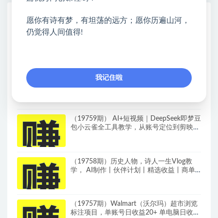
热门课程展示
愿你有诗有梦，有坦荡的远方；愿你历遍山河，
仍觉得人间值得!
游戏挂G全流程笔记分享，CSGO游戏搬
砖，小白看了当天学会见收益
AI Agent智能体全阶实战课，从原理到实
我记住啦
操，手把手搭建可自动运行的AI Agent
（19759期） AI+短视频｜DeepSeek即梦豆
包小云雀全工具教学，从账号定位到剪映剪
辑，零基础也能快速上手做爆款
（19758期）历史人物，诗人一生Vlog教
学， AI制作丨伙伴计划丨精选收益丨商单
收徒 ，新领域红利期，抓紧做
（19757期）Walmart（沃尔玛）超市浏览
标注项目，单账号日收益20+ 单电脑日收益