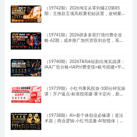
（19742期）2026淘宝从零到爆2.0第85
期；主推款五项高权重初始设置，改销量评
晒秒单快速破零积累基础权重
（19741期）2026拼多多双打强付费全攻
略-62期；成本推广加托管双剑合璧，系统
讲解7种付费玩法优劣势与选择策略
（19740期）2026TikTok短剧出海实战课：
IAA广告分账×IAP付费变现×账号搭建×平台
规则×双轨爆发×回款全流程
（19739期）小红书乘风投放-100分钟实操
课｜开户返点·标准投搭建·莱卡定向，新店
建模撬动笔记自然流量全套教学
（19738期）AI+新个体创业必修课｜道法
术器｜商业逻辑·小红书流量·AI智能体｜低
成本打造个人变现小生意全套教学