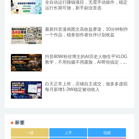
全自动运行賺钱项目，无需手动操作，稳定
运行长期可做，新手副业首选
最新抖音漫画图文高收益赛道，10分钟制作
一个作品，稳拿创作者伙伴计划收益
抖音80W粉丝博主的AI历史人物生平VLOG
教学，不用拍摄不用露脸，AI帮你搞定，轻
松解锁伙伴计划+精选收益
白天正常上班，店铺自主成交，做多多虚拟
每月新增1-3W稳定被动收入
标签
一键
上手
也能