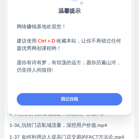
1-27_52重磅：百万GMV主播打动用户的核心话术
（上）.mp4
温馨提示
1-28_53重磅：百万GMV主播打动用户的核心话术
网络赚钱基地欢迎您！
（下)，mp4
建议使用
Ctrl + D
收藏本站，让你不再错过任何
1-29_54百万GMV的直播间的开价方式.mp4
篇优秀网创课程哟！
1-30_55百万GMV直播间如何提高用户互动.mp4
愿你有诗有梦，有坦荡的远方；愿你历遍山河，
1-31_56百万GMV直播间如何合理转款.mp4
仍觉得人间值得!
1-32_57百万GMV直播间福袋玩法技巧.mp4
1-33_58百万GMV直播间如何做数据总结与复盘.mp4
我记住啦
1-34超级门店招商或者招学徒的核心秘诀.mp4
1-35_玩转门店私域流量，深挖用户价值.mp4
1-36_玩转门店私域流量，深挖用户价值.mp4
1-37_如何利用达人提高门店交易的FACT方法论.mp4