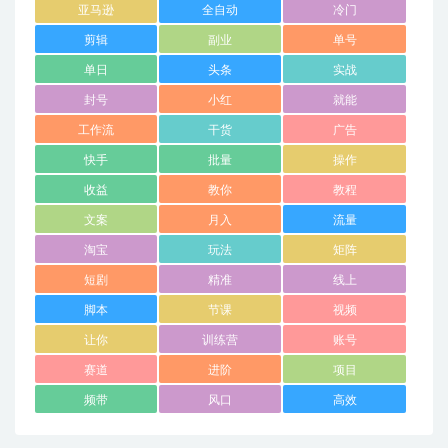
亚马逊
全自动
冷门
剪辑
副业
单号
单日
头条
实战
封号
小红
就能
工作流
干货
广告
快手
批量
操作
收益
教你
教程
文案
月入
流量
淘宝
玩法
矩阵
短剧
精准
线上
脚本
节课
视频
让你
训练营
账号
赛道
进阶
项目
频带
风口
高效