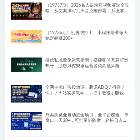
（19737期）2026名人语录短视频赛道全攻
略；从文案撰写到声音克隆部署，系统掌握
涨粉变现双赢制作技术
（19736期）别再瞎打工！小程序副业每天
稳定躺赚200+
微信私域量化运营指南：搭建账号基建打造
热号，脱敏风控规避运营各类高危风险
全网主流广告投放课，腾讯ADQ / 抖音 /
快手 / B 站实操教学，手把手教投手赚钱变
现，全套变现拆解稳定出单
外卖浏览全自动掘金项目，全平台覆盖，单
窗口一天30+，可批量矩阵做，轻松日入
500+