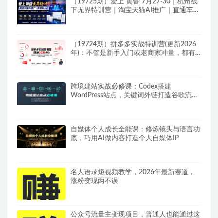
（19725期）爱上 黄昏 7月27-30｜杭州线
下无界特训营｜淘宝天猫AI推广｜直通车人
群｜全套PPT SOP思维导图资料包
（19724期）拼多多实战特训营(更新2026
年)：不管是新手入门或老商家冲量，都有
实操方法，跟着学，少走弯路
跨境建站实战必修课：Codex搭建
WordPress站点，关键词外链打造谷歌流量
阵地
自媒体个人成长全能课：修炼镜头与语言功
底，巧用AI做内容打造个人自媒体IP
名人语录短视频教学，2026年最新赛道，
涨粉变现两不误
公众号流量主变现项目，普通人也能通过这