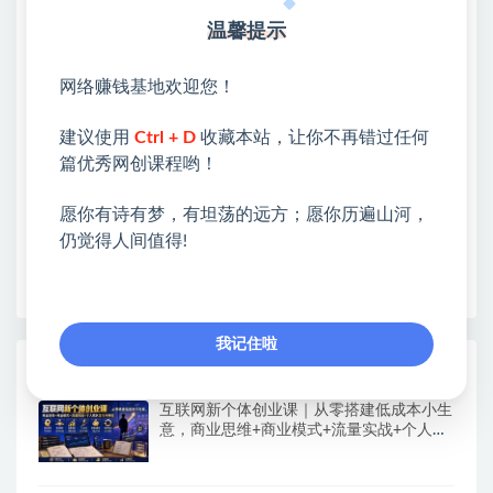
网赚基地简介
温馨提示
站长微信：无
网络赚钱基地欢迎您！
❤本站：本站整合多方资源站，主要面向互联网创业
类&副业类，资源丰富 物超所值。
建议使用
Ctrl + D
收藏本站，让你不再错过任何
❤能助您：找项目 + 低成本创业 + 减少信息差 + 见识
篇优秀网创课程哟！
各种项目 + 提升网创认知。
❤本站为众多团队提供了重要价值，也为众多创业者
愿你有诗有梦，有坦荡的远方；愿你历遍山河，
开启网络之门，广受好评！
仍觉得人间值得!
❤如果您也依存于互联网，欢迎加入本站会员，将尽
早为您提供丰盛价值。祝您前程似锦！
我记住啦
热门课程展示
互联网新个体创业课｜从零搭建低成本小生
意，商业思维+商业模式+流量实战+个人成
长全闭环教程