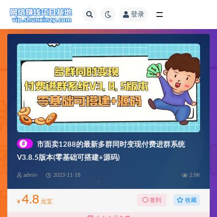
登录
全部
#
市面卖1288的最新多群同时变现付费进群系统
V3.8.5版本(零基础可搭建+源码)
admin
2023-11-18
2.8K
4.8
收藏
签到
¥
元宝