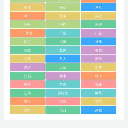
剪辑
副业
单号
单日
头条
实战
封号
小红
就能
工作流
干货
广告
快手
批量
操作
收益
教你
教程
文案
月入
流量
淘宝
玩法
矩阵
短剧
精准
线上
脚本
节课
视频
让你
训练营
账号
赛道
进阶
项目
频带
风口
高效