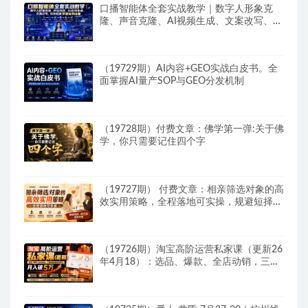
口播智能体全套实战教学｜数字人形象克
隆、声音克隆、AI视频生成、文案改写、软
件配置零基础落地课
（19729期）AI内容+GEO实战白皮书。全
面掌握AI量产SOP与GEO分发机制
（19728期）付费文章：佛学第一弹:关于佛
学，你只需要记住四个字
（19727期） 付费文章：相亲筛选对象的高
效实用策略，全程落地可实操，规避短择、
利己型相亲对象
（19726期）淘宝高阶运营私家课（更新26
年4月18）：选品、爆款、全店动销，三模
块构建盈利闭环，月入破5万