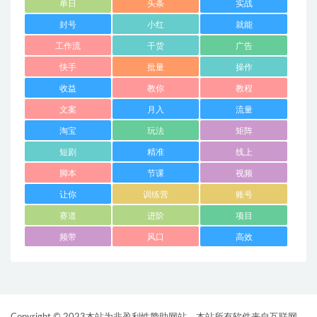
单日
头条
实战
封号
小红
就能
工作流
干货
广告
快手
批量
操作
收益
教你
教程
文案
月入
流量
淘宝
玩法
矩阵
短剧
精准
线上
脚本
节课
视频
让你
训练营
账号
赛道
进阶
项目
频带
风口
高效