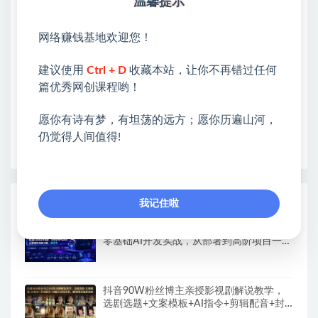
温馨提示
❤本站：本站整合多方资源站，主要面向互联网创业
类&副业类，资源丰富 物超所值。
网络赚钱基地欢迎您！
❤能助您：找项目 + 低成本创业 + 减少信息差 + 见识
建议使用
Ctrl + D
收藏本站，让你不再错过任何
各种项目 + 提升网创认知。
篇优秀网创课程哟！
❤本站为众多团队提供了重要价值，也为众多创业者
开启网络之门，广受好评！
愿你有诗有梦，有坦荡的远方；愿你历遍山河，
❤如果您也依存于互联网，欢迎加入本站会员，将尽
仍觉得人间值得!
早为您提供丰盛价值。祝您前程似锦！
热门课程展示
我记住啦
CodeX从0到1实战课，吃透CodeX全功能，
零基础AI开发实战，从部署到高阶项目一键
落地
抖音90W粉丝博主亲授影视剧解说教学，
选剧选题+文案模板+AI指令+剪辑配音+封
面全流程变现，解锁精选独家收益