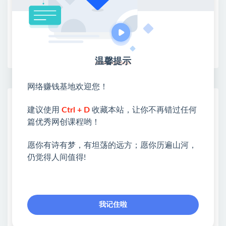
限时活动：注册新用户赠送VIP
收藏
海报
链接
温馨提示
网络赚钱基地欢迎您！
网赚基地简介
建议使用
Ctrl + D
收藏本站，让你不再错过任何
站长微信：无
篇优秀网创课程哟！
❤本站：本站整合多方资源站，主要面向互联网创业
愿你有诗有梦，有坦荡的远方；愿你历遍山河，
类&副业类，资源丰富 物超所值。
仍觉得人间值得!
❤能助您：找项目 + 低成本创业 + 减少信息差 + 见识
各种项目 + 提升网创认知。
❤本站为众多团队提供了重要价值，也为众多创业者
开启网络之门，广受好评！
我记住啦
❤如果您也依存于互联网，欢迎加入本站会员，将尽
早为您提供丰盛价值。祝您前程似锦！