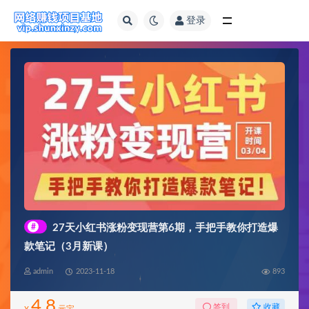
登录
全部
#
27天小红书涨粉变现营第6期，手把手教你打造爆
款笔记（3月新课）
admin
2023-11-18
893
4.8
收藏
签到