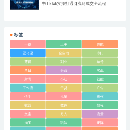
书TikTok实操打通引流到成交全流程
标签
一键
上手
也能
亚马逊
全自动
冷门
剪辑
副业
单号
单日
头条
实战
封号
小红
就能
工作流
干货
广告
快手
批量
操作
收益
教你
教程
文案
月入
流量
淘宝
玩法
矩阵