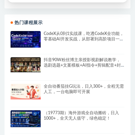
热门课程展示
CodeX从0到1实战课，吃透CodeX全功能，
零基础AI开发实战，从部署到高阶项目一键
落地
抖音90W粉丝博主亲授影视剧解说教学，
选剧选题+文案模板+AI指令+剪辑配音+封
面全流程变现，解锁精选独家收益
全自动番茄挂G玩法，日入300+，全程无需
人工，一台电脑即可开展
（19773期）海外游戏全自动搬砖，日入
1000+，全天无人值守，绿色稳定！