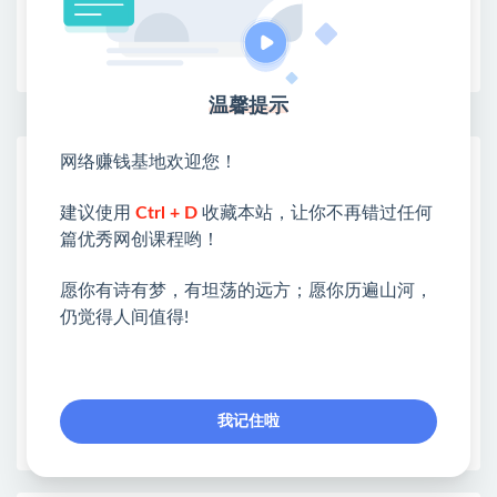
收藏
海报
链接
温馨提示
网络赚钱基地欢迎您！
网赚基地简介
站长微信：无
建议使用
Ctrl + D
收藏本站，让你不再错过任何
❤本站：本站整合多方资源站，主要面向互联网创业
篇优秀网创课程哟！
类&副业类，资源丰富 物超所值。
愿你有诗有梦，有坦荡的远方；愿你历遍山河，
❤能助您：找项目 + 低成本创业 + 减少信息差 + 见识
仍觉得人间值得!
各种项目 + 提升网创认知。
❤本站为众多团队提供了重要价值，也为众多创业者
开启网络之门，广受好评！
❤如果您也依存于互联网，欢迎加入本站会员，将尽
我记住啦
早为您提供丰盛价值。祝您前程似锦！