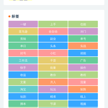
标签
一键
上手
也能
亚马逊
全自动
冷门
剪辑
副业
单号
单日
头条
实战
封号
小红
就能
工作流
干货
广告
快手
批量
操作
收益
教你
教程
文案
月入
流量
淘宝
玩法
矩阵
短剧
精准
线上
脚本
节课
视频