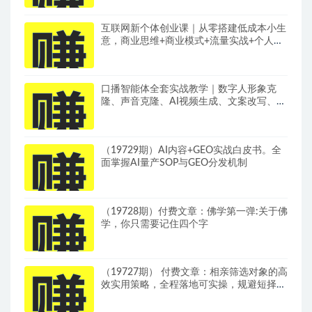
互联网新个体创业课｜从零搭建低成本小生
意，商业思维+商业模式+流量实战+个人成
长全闭环教程
口播智能体全套实战教学｜数字人形象克
隆、声音克隆、AI视频生成、文案改写、软
件配置零基础落地课
（19729期）AI内容+GEO实战白皮书。全
面掌握AI量产SOP与GEO分发机制
（19728期）付费文章：佛学第一弹:关于佛
学，你只需要记住四个字
（19727期） 付费文章：相亲筛选对象的高
效实用策略，全程落地可实操，规避短择、
利己型相亲对象