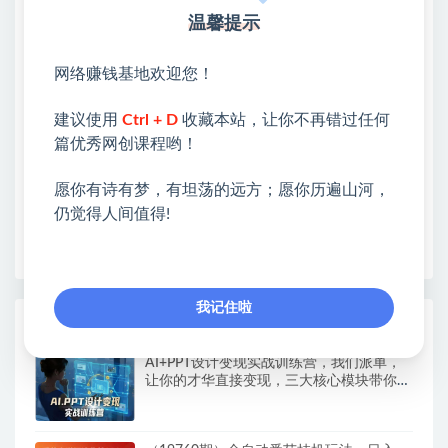
网赚基地简介
温馨提示
站长微信：无
❤本站：本站整合多方资源站，主要面向互联网创业
网络赚钱基地欢迎您！
类&副业类，资源丰富 物超所值。
❤能助您：找项目 + 低成本创业 + 减少信息差 + 见识
建议使用
Ctrl + D
收藏本站，让你不再错过任何
各种项目 + 提升网创认知。
篇优秀网创课程哟！
❤本站为众多团队提供了重要价值，也为众多创业者
开启网络之门，广受好评！
愿你有诗有梦，有坦荡的远方；愿你历遍山河，
❤如果您也依存于互联网，欢迎加入本站会员，将尽
仍觉得人间值得!
早为您提供丰盛价值。祝您前程似锦！
我记住啦
热门课程展示
AI+PPT设计变现实战训练营，我们派单，
让你的才华直接变现，三大核心模块带你构
建Al设计x派单变现的完整闭环