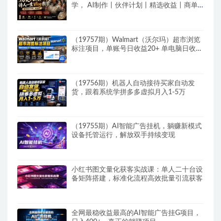
学， AI制作丨伙伴计划丨精选收益丨商单
收徒 ，新领域红利期，抓紧做
（19757期）Walmart（沃尔玛）超市浏览
标注项目，单账号日收益20+ 单电脑日收益
可达1000+带分佣机制
（19756期）机器人自动接待买家自动发
货，跟着系统学拼多多虚拟月入1-5万
（19755期）AI智能广告挂机，躺赚新模式
设备托管运行，解放双手持续变现
小红书图文量化获客实战课：单人二十台设
备矩阵搭建，标准化流程高效批量引流获客
全网最稳收益最高的AI智能广告挂G项目，