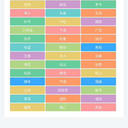
剪辑
副业
单号
单日
头条
实战
封号
小红
就能
工作流
干货
广告
快手
批量
操作
收益
教你
教程
文案
月入
流量
淘宝
玩法
矩阵
短剧
精准
线上
脚本
节课
视频
让你
训练营
账号
赛道
进阶
项目
频带
风口
高效