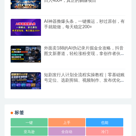
日入400+，真正的躺賺项目
AI神器撸爆头条，一键搬运，秒过原创，有
手就能做，每天稳定200+
外面卖188的AI伪记录片掘金全攻略，抖音
图文新赛道，轻松涨粉变现，拿创作者伙伴
计划收益【文档】
短剧发行人计划全流程实操教程｜零基础账
号定位、选剧剪辑、视频制作、发布优化一
站式出单变现课​
标签
一键
上手
也能
亚马逊
全自动
冷门