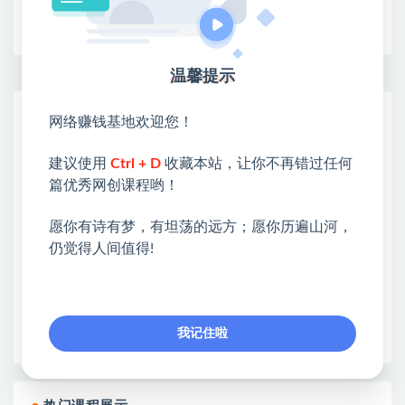
收藏
海报
链接
温馨提示
网赚基地简介
网络赚钱基地欢迎您！
站长微信：无
建议使用
Ctrl + D
收藏本站，让你不再错过任何
❤本站：本站整合多方资源站，主要面向互联网创业
篇优秀网创课程哟！
类&副业类，资源丰富 物超所值。
❤能助您：找项目 + 低成本创业 + 减少信息差 + 见识
愿你有诗有梦，有坦荡的远方；愿你历遍山河，
各种项目 + 提升网创认知。
仍觉得人间值得!
❤本站为众多团队提供了重要价值，也为众多创业者
开启网络之门，广受好评！
❤如果您也依存于互联网，欢迎加入本站会员，将尽
早为您提供丰盛价值。祝您前程似锦！
我记住啦