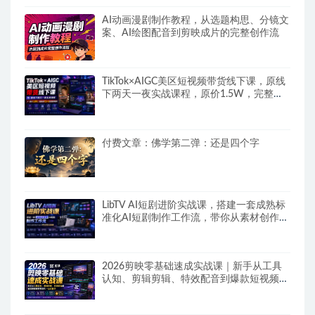
AI动画漫剧制作教程，从选题构思、分镜文
案、AI绘图配音到剪映成片的完整创作流
TikTok×AIGC美区短视频带货线下课，原线
下两天一夜实战课程，原价1.5W，完整收
录12小时高清授课视频
付费文章：佛学第二弹：还是四个字
LibTV AI短剧进阶实战课，搭建一套成熟标
准化AI短剧制作工作流，带你从素材创作走
向专业镜头叙事
2026剪映零基础速成实战课｜新手从工具
认知、剪辑剪辑、特效配音到爆款短视频完
整制作一站式教学