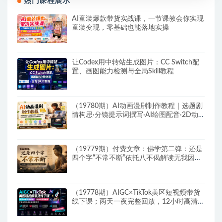
热门课程展示
AI童装爆款带货实战课，一节课教会你实现
童装变现，零基础也能落地实操
让Codex用中转站生成图片：CC Switch配
置、画图能力检测与全局Skill教程
（19780期）AI动画漫剧制作教程｜选题剧
情构思·分镜提示词撰写·AI绘图配音·2D动
画制作·剪映实操完成完整漫剧成片
（19779期）付费文章：佛学第二弹：还是
四个字“不常不断”依托八不偈解读无我因果
连续之理
（19778期）AIGC×TikTok美区短视频带货
线下课；两天一夜完整回放，12小时高清视
频收录头部操盘手全流程教学