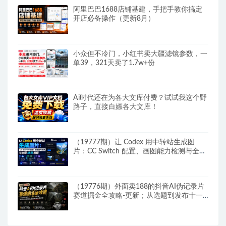
阿里巴巴1688店铺基建，手把手教你搞定
开店必备操作（更新8月）
小众但不冷门，小红书卖大疆滤镜参数，一
单39，321天卖了1.7w+份
Ai时代还在为各大文库付费？试试我这个野
路子，直接白嫖各大文库！
（19777期）让 Codex 用中转站生成图
片：CC Switch 配置、画图能力检测与全局
Skill 教程
（19776期）外面卖188的抖音AI伪记录片
赛道掘金全攻略-更新；从选题到发布十一
大环节拆解，零基础也能做出高流量真实感
内容