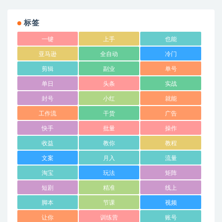
标签
一键
上手
也能
亚马逊
全自动
冷门
剪辑
副业
单号
单日
头条
实战
封号
小红
就能
工作流
干货
广告
快手
批量
操作
收益
教你
教程
文案
月入
流量
淘宝
玩法
矩阵
短剧
精准
线上
脚本
节课
视频
让你
训练营
账号