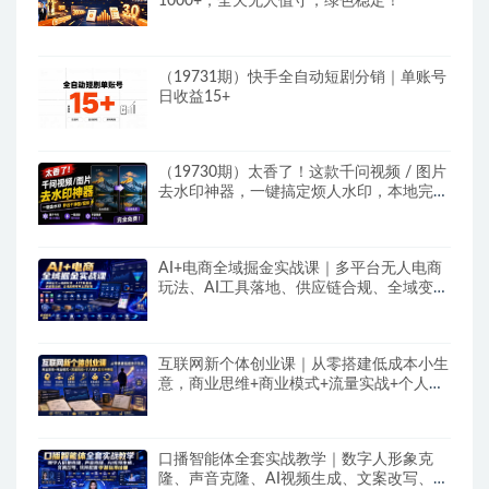
1000+，全天无人值守，绿色稳定！
（19731期）快手全自动短剧分销｜单账号
日收益15+
（19730期）太香了！这款千问视频 / 图片
去水印神器，一键搞定烦人水印，本地完全
免费，浏览器拓展插件
AI+电商全域掘金实战课｜多平台无人电商
玩法、AI工具落地、供应链合规、全域变现
闭环全套教程
互联网新个体创业课｜从零搭建低成本小生
意，商业思维+商业模式+流量实战+个人成
长全闭环教程
口播智能体全套实战教学｜数字人形象克
隆、声音克隆、AI视频生成、文案改写、软