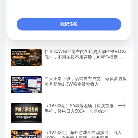
运行长期可做，新手副业首选
我记住啦
最新抖音漫画图文高收益赛道，10分钟制作
一个作品，稳拿创作者伙伴计划收益
抖音80W粉丝博主的AI历史人物生平VLOG
教学，不用拍摄不用露脸，AI帮你搞定，轻
松解锁伙伴计划+精选收益
白天正常上班，店铺自主成交，做多多虚拟
每月新增1-3W稳定被动收入
（19733期）26年落地项目实践首推，一部
手机，轻松日入500+，长期稳定
（19732期）海外游戏全自动搬砖，日入