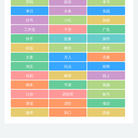
剪辑
副业
单号
单日
头条
实战
封号
小红
就能
工作流
干货
广告
快手
批量
操作
收益
教你
教程
文案
月入
流量
淘宝
玩法
矩阵
短剧
精准
线上
脚本
节课
视频
让你
训练营
账号
赛道
进阶
项目
频带
风口
高效