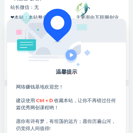
站长微信：无
❤本站：本站整合多方资源站，主要面向互联网创业
类&副业类，资源丰富 物超所值。
❤能助您：找项目 + 低成本创业 + 减少信息差 + 见识
各种项目 + 提升网创认知。
❤本站为众多团队提供了重要价值，也为众多创业者
开启网络之门，广受好评！
❤如果您也依存于互联网，欢迎加入本站会员，将尽
早为您提供丰盛价值。祝您前程似锦！
温馨提示
网络赚钱基地欢迎您！
热门课程展示
建议使用
Ctrl + D
收藏本站，让你不再错过任何
外卖浏览全自动掘金项目，全平台覆盖，单
篇优秀网创课程哟！
窗口一天30+，可批量矩阵做，轻松日入
500+
愿你有诗有梦，有坦荡的远方；愿你历遍山河，
仍觉得人间值得!
全自动运行賺钱项目，无需手动操作，稳定