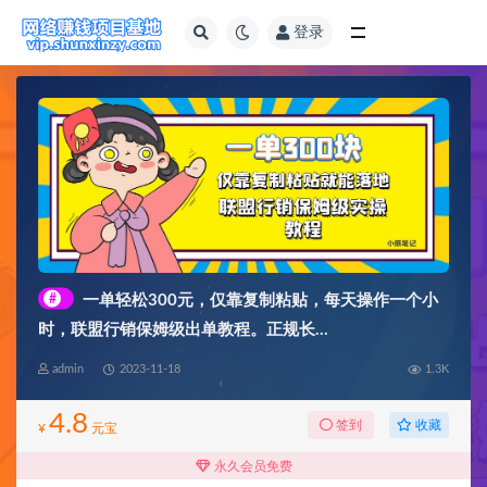
登录
全部
#
一单轻松300元，仅靠复制粘贴，每天操作一个小
时，联盟行销保姆级出单教程。正规长…
admin
2023-11-18
1.3K
4.8
收藏
签到
¥
元宝
永久会员免费