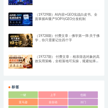
件配置零基础落地课
（19729期）AI内容+GEO实战白皮书。全
面掌握AI量产SOP与GEO分发机制
（19728期）付费文章：佛学第一弹:关于佛
学，你只需要记住四个字
（19727期） 付费文章：相亲筛选对象的高
效实用策略，全程落地可实操，规避短择、
利己型相亲对象
标签
一键
上手
也能
亚马逊
全自动
冷门