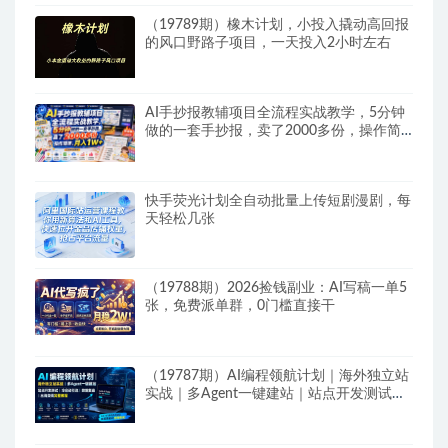
（19789期）橡木计划，小投入撬动高回报
的风口野路子项目，一天投入2小时左右
AI手抄报教辅项目全流程实战教学，5分钟
做的一套手抄报，卖了2000多份，操作简
单，月入1W+
快手荧光计划全自动批量上传短剧漫剧，每
天轻松几张
（19788期）2026捡钱副业：AI写稿一单5
张，免费派单群，0门槛直接干
（19787期）AI编程领航计划｜海外独立站
实战｜多Agent一键建站｜站点开发测试｜
冷启动引流｜数据复盘｜出海变现完整教程