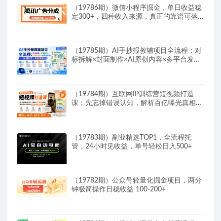
（19786期）微信小程序掘金，单日收益稳
定300+，四种收入来源，真正的靠谱可落
地项目
（19785期）AI手抄报教辅项目全流程：对
标拆解×封面制作×AI原创内容×多平台发布
×私域引流×网盘变现
（19784期）互联网IP训练营短视频打造
课；先忘掉错误认知，解析百亿曝光真相，
重新树立内容创作方向感与收入模型认知
（19783期）副业精选TOP1，全流程托
管，24小时见收益，单号轻松日入500+
（19782期）公众号轻量化掘金项目，两分
钟极简操作日稳收益 100-200+