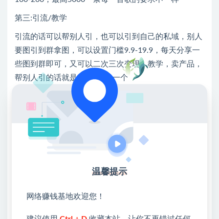
第三:引流/教学
引流的话可以帮别人引，也可以引到自己的私域，别人
要图引到群拿图，可以设置门槛9.9-19.9，每天分享一
些图到群即可，又可以二次三次变现，教学，卖产品，
帮别人引的话就是单价2-5快一个
💖课程资料【免费】领取教程💖
①：点击右上角【
】三个点
温馨提示
②：选择【在浏览器打开】
网络赚钱基地欢迎您！
③：点击右上方【登录】领取
建议使用
Ctrl + D
收藏本站，让你不再错过任何