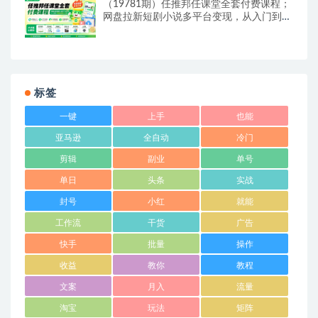
（19781期）任推邦任课堂全套付费课程；
网盘拉新短剧小说多平台变现，从入门到高
阶零基础也能轻松上手实操
标签
一键
上手
也能
亚马逊
全自动
冷门
剪辑
副业
单号
单日
头条
实战
封号
小红
就能
工作流
干货
广告
快手
批量
操作
收益
教你
教程
文案
月入
流量
淘宝
玩法
矩阵