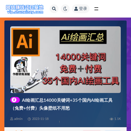
登录
全部
#
AI绘画汇总14000关键词+35个国内AI绘画工具
（兔费+付费）头像壁纸不用愁
admin
2023-11-18
1.1K