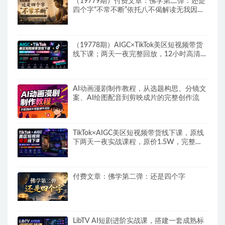
（19779期）付费文章：佛学第二弹：还是
四个字“不常不断”依托八不偈解读无我因果
连续之理
（19778期）AIGC×TikTok美区短视频带货
线下课；两天一夜完整回放，12小时高清视
频收录头部操盘手全流程教学
AI动画漫剧制作教程，从选题构思、分镜文
案、AI绘图配音到剪映成片的完整创作流
TikTok×AIGC美区短视频带货线下课，原线
下两天一夜实战课程，原价1.5W，完整收
录12小时高清授课视频
付费文章：佛学第二弹：还是四个字
LibTV AI短剧进阶实战课，搭建一套成熟标