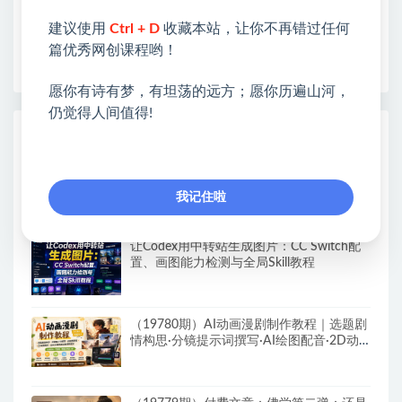
开启网络之门，广受好评！
建议使用
Ctrl + D
收藏本站，让你不再错过任何
❤如果您也依存于互联网，欢迎加入本站会员，将尽
篇优秀网创课程哟！
早为您提供丰盛价值。祝您前程似锦！
愿你有诗有梦，有坦荡的远方；愿你历遍山河，
仍觉得人间值得!
热门课程展示
AI童装爆款带货实战课，一节课教会你实现
童装变现，零基础也能落地实操
我记住啦
让Codex用中转站生成图片：CC Switch配
置、画图能力检测与全局Skill教程
（19780期）AI动画漫剧制作教程｜选题剧
情构思·分镜提示词撰写·AI绘图配音·2D动
画制作·剪映实操完成完整漫剧成片