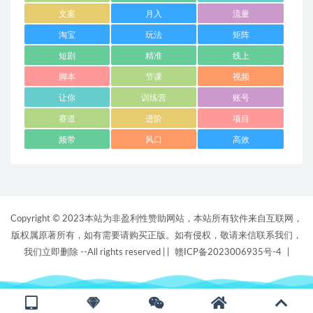
文案
月入
流量
淘宝
玩法
矩阵
短剧
精准
线上
脚本
节课
视频
让你
训练营
账号
赛道
进阶
项目
频带
风口
高效
Copyright © 2023本站为非盈利性赞助网站，本站所有软件来自互联网，
版权属原著所有，如有需要请购买正版。如有侵权，敬请来信联系我们，
我们立即删除 --All rights reserved |
|
赣ICP备2023006935号-4
|