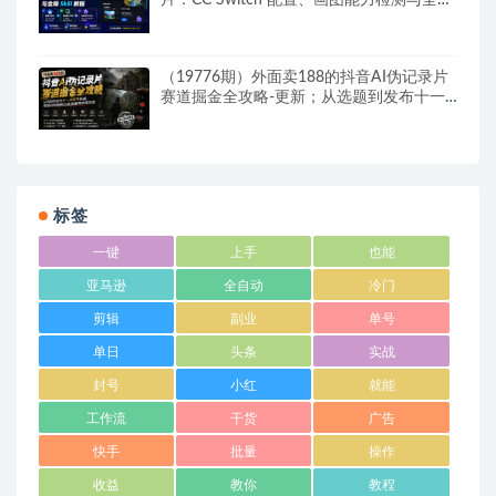
片：CC Switch 配置、画图能力检测与全局
Skill 教程
（19776期）外面卖188的抖音AI伪记录片
赛道掘金全攻略-更新；从选题到发布十一
大环节拆解，零基础也能做出高流量真实感
内容
标签
一键
上手
也能
亚马逊
全自动
冷门
剪辑
副业
单号
单日
头条
实战
封号
小红
就能
工作流
干货
广告
快手
批量
操作
收益
教你
教程