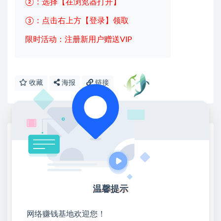
②：选择【在浏览器打开】
③：点击右上方【登录】领取
限时活动：注册新用户赠送VIP
收藏
海报
链接
网赚基地简介
站长微信：无
❤本站：本站整合多方资源站，主要面向互联网创业
类&副业类，资源丰富 物超所值。
温馨提示
❤能助您：找项目 + 低成本创业 + 减少信息差 + 见识
各种项目 + 提升网创认知。
网络赚钱基地欢迎您！
❤本站为众多团队提供了重要价值，也为众多创业者