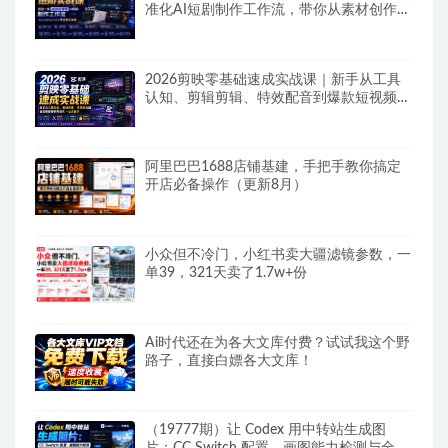
准化AI短剧制作工作流，带你从素材创作走
向专业镜头叙事
2026剪映零基础速成实战课｜新手从工具
认知、剪辑剪辑、特效配音到爆款短视频完
整制作一站式教学
阿里巴巴1688店铺基建，手把手教你搞定
开店必备操作（更新8月）
小众但不冷门，小红书卖大疆滤镜参数，一
单39，321天卖了1.7w+份
Ai时代还在为各大文库付费？试试我这个野
路子，直接白嫖各大文库！
（19777期）让 Codex 用中转站生成图