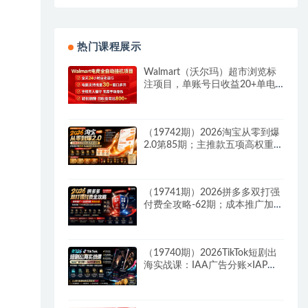
热门课程展示
Walmart（沃尔玛）超市浏览标
注项目，单账号日收益20+单电
脑日收益可达800+带分佣机制
（19742期）2026淘宝从零到爆
2.0第85期；主推款五项高权重初
始设置，改销量评晒秒单快速破
零积累基础权重
（19741期）2026拼多多双打强
付费全攻略-62期；成本推广加托
管双剑合璧，系统讲解7种付费
玩法优劣势与选择策略
（19740期）2026TikTok短剧出
海实战课：IAA广告分账×IAP付
费变现×账号搭建×平台规则×双
轨爆发×回款全流程