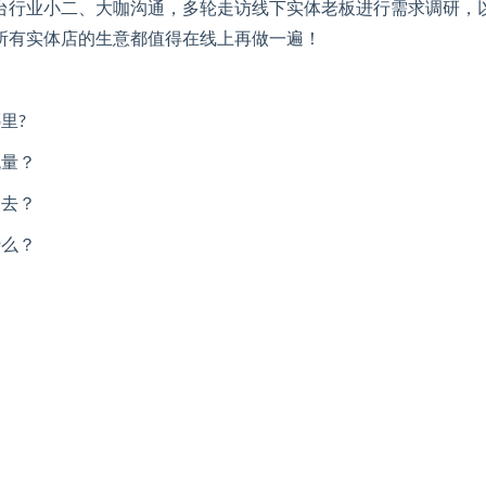
台行业小二、大咖沟通，多轮走访线下实体老板进行需求调研，
所有实体店的生意都值得在线上再做一遍！
里?
流量？
不去？
什么？