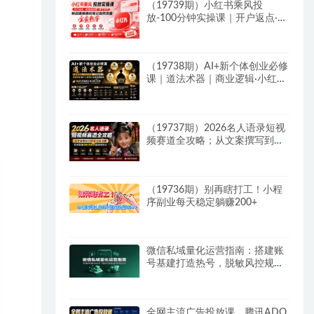
（19739期）小红书乘风投
放-100分钟实操课｜开户返点·标
准投搭建·莱卡定向，新店建模撬
动笔记自然流量全套教学
（19738期）AI+新个体创业必修
课｜道法术器｜商业逻辑·小红书
流量·AI智能体｜低成本打造个人
变现小生意全套教学
（19737期）2026名人语录短视
频赛道全攻略；从文案撰写到声
音克隆部署，系统掌握涨粉变现
双赢制作技术
（19736期）别再瞎打工！小程
序副业每天稳定躺赚200+
微信私域量化运营指南：搭建账
号基建打造热号，脱敏风控规避
运营各类高危风险
全网主流广告投放课，腾讯ADQ