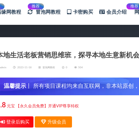
荐
推荐
推荐
福缘网教程
冒泡网教程
卡密购买
会员介绍
本地生活老板营销思维班，探寻本地生意新机会（
admin
2023-11-18
冒泡网教程
0
504
温馨提示
丨 所有项目课程均来自互联网，非本站原创
信，谨防上当受骗！
.8
元宝
【永久会员免费】开通VIP尊享特权
登录后购买
升级会员