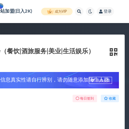
网站加盟(日入2K)
登录
成为VIP
餐饮|酒旅服务|美业|生活娱乐）
，信息真实性请自行辨别，请勿随意添加陌生人微
升级会员
每日签到
收藏