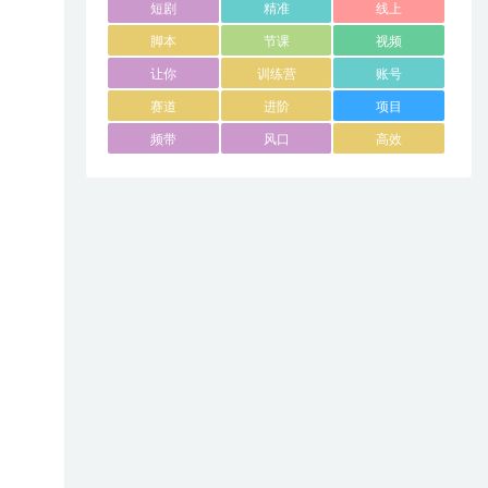
短剧
精准
线上
脚本
节课
视频
让你
训练营
账号
赛道
进阶
项目
频带
风口
高效