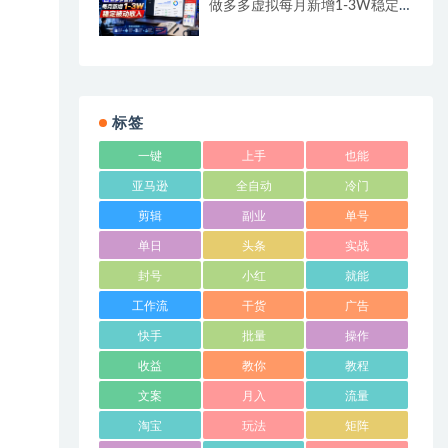
做多多虚拟每月新增1-3W稳定
被动收入
标签
一键
上手
也能
亚马逊
全自动
冷门
剪辑
副业
单号
单日
头条
实战
封号
小红
就能
工作流
干货
广告
快手
批量
操作
收益
教你
教程
文案
月入
流量
淘宝
玩法
矩阵