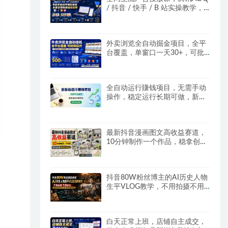
/ 抖音 / 快手 / B 站实操教学，
手把手教投手赚钱变现，全套变
现拆解稳定出单
外卖浏览全自动掘金项目，全平
台覆盖，单窗口一天30+，可批
量矩阵做，轻松日入500+
全自动运行賺钱项目，无需手动
操作，稳定运行长期可做，新手
副业首选
最新抖音漫画图文高收益赛道，
10分钟制作一个作品，稳拿创作
者伙伴计划收益
抖音80W粉丝博主的AI历史人物
生平VLOG教学，不用拍摄不用
露脸，AI帮你搞定，轻松解锁伙
伴计划+精选收益
白天正常上班，店铺自主成交，