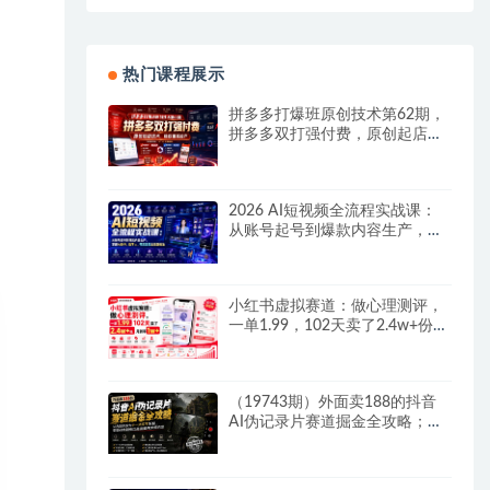
热门课程展示
拼多多打爆班原创技术第62期，
拼多多双打强付费，原创起店技
术，稳权重高投产
2026 AI短视频全流程实战课：
从账号起号到爆款内容生产，掌
握AI创作、数字人、带货变现全
链路玩法
小红书虚拟赛道：做心理测评，
一单1.99，102天卖了2.4w+份，
月到手1w+
（19743期）外面卖188的抖音
AI伪记录片赛道掘金全攻略；从
选题到发布十一大环节拆解，零
基础也能做出高流量真实感内容