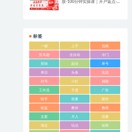
放-100分钟实操课｜开户返点·标
准投搭建·莱卡定向，新店建模撬
动笔记自然流量全套教学
标签
一键
上手
也能
亚马逊
全自动
冷门
剪辑
副业
单号
单日
头条
实战
封号
小红
就能
工作流
干货
广告
快手
批量
操作
收益
教你
教程
文案
月入
流量
淘宝
玩法
矩阵