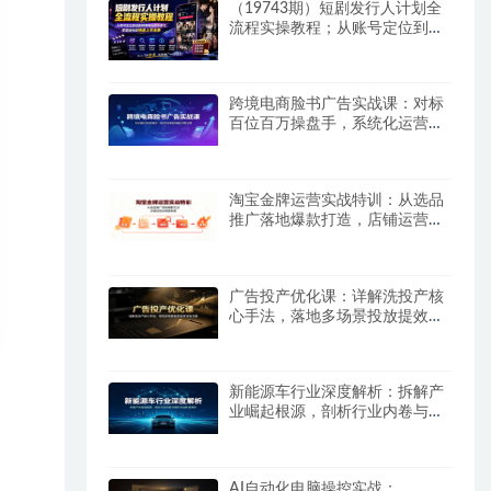
（19743期）短剧发行人计划全
流程实操教程；从账号定位到选
剧剪辑再到发布技巧，零基础也
能快速上手出单
跨境电商脸书广告实战课：对标
百位百万操盘手，系统化运营告
别盲目投放试错
淘宝金牌运营实战特训：从选品
推广落地爆款打造，店铺运营全
链路拆解
广告投产优化课：详解洗投产核
心手法，落地多场景投放提效增
收方案
新能源车行业深度解析：拆解产
业崛起根源，剖析行业内卷与海
外贸易争端现状
AI自动化电脑操控实战：