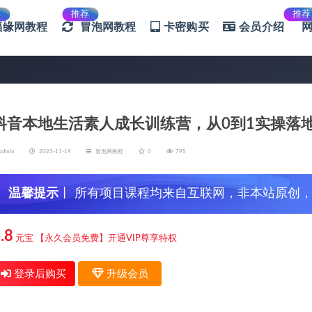
荐
推荐
推荐
福缘网教程
冒泡网教程
卡密购买
会员介绍
抖音本地生活素人成长训练营，从0到1实操落地
admin
2023-11-19
冒泡网教程
0
795
温馨提示
丨 所有项目课程均来自互联网，非本站原创
信，谨防上当受骗！
.8
元宝
【永久会员免费】开通VIP尊享特权
登录后购买
升级会员