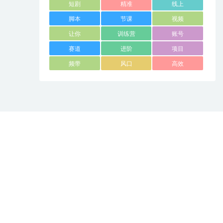
短剧
精准
线上
脚本
节课
视频
让你
训练营
账号
赛道
进阶
项目
频带
风口
高效