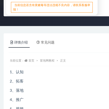
当前信息若含有黄赌毒等违法违规不良内容，请联系客服举
报！
详情介绍
常见问题
当前位置：
首页
冒泡网教程
正文
1、认知
2、拓客
3、落地
4、推广
5、视频