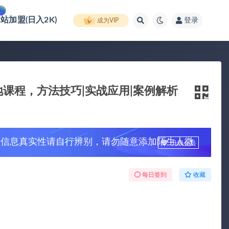
网站加盟(日入2K)
登录
成为VIP
课程，方法技巧|实战应用|案例解析
，信息真实性请自行辨别，请勿随意添加陌生人微
升级会员
每日签到
收藏