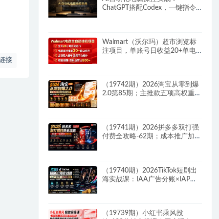
ChatGPT搭配Codex，一键指令
远程自动操控电脑完成工作
Walmart（沃尔玛）超市浏览标
注项目，单账号日收益20+单电
脑日收益可达800+带分佣机制
链接
（19742期）2026淘宝从零到爆
2.0第85期；主推款五项高权重初
始设置，改销量评晒秒单快速破
零积累基础权重
（19741期）2026拼多多双打强
付费全攻略-62期；成本推广加托
管双剑合璧，系统讲解7种付费
玩法优劣势与选择策略
（19740期）2026TikTok短剧出
海实战课：IAA广告分账×IAP付
费变现×账号搭建×平台规则×双
轨爆发×回款全流程
（19739期）小红书乘风投