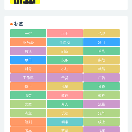
标签
一键
上手
也能
亚马逊
全自动
冷门
剪辑
副业
单号
单日
头条
实战
封号
小红
就能
工作流
干货
广告
快手
批量
操作
收益
教你
教程
文案
月入
流量
淘宝
玩法
矩阵
短剧
精准
线上
脚本
节课
视频