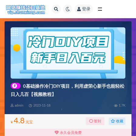
登录
全部
#
0基础操作冷门DIY项目，利用虚荣心新手也能轻松
日入几百【视频教程】
admin
2023-11-18
1.7K
4.8
收藏
签到
¥
元宝
永久会员免费