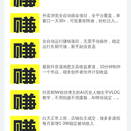
现，全套变现拆解稳定出单
外卖浏览全自动掘金项目，全平台覆盖，单
窗口一天30+，可批量矩阵做，轻松日入
500+
全自动运行賺钱项目，无需手动操作，稳定
运行长期可做，新手副业首选
最新抖音漫画图文高收益赛道，10分钟制作
一个作品，稳拿创作者伙伴计划收益
抖音80W粉丝博主的AI历史人物生平VLOG
教学，不用拍摄不用露脸，AI帮你搞定，轻
松解锁伙伴计划+精选收益
白天正常上班，店铺自主成交，做多多虚拟
每月新增1-3W稳定被动收入