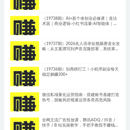
建模撬动笔记自然流量全套教学
（19738期）AI+新个体创业必修课｜道法
术器｜商业逻辑·小红书流量·AI智能体｜低
成本打造个人变现小生意全套教学
（19737期）2026名人语录短视频赛道全攻
略；从文案撰写到声音克隆部署，系统掌握
涨粉变现双赢制作技术
（19736期）别再瞎打工！小程序副业每天
稳定躺赚200+
微信私域量化运营指南：搭建账号基建打造
热号，脱敏风控规避运营各类高危风险
全网主流广告投放课，腾讯ADQ / 抖音 /
快手 / B 站实操教学，手把手教投手赚钱变