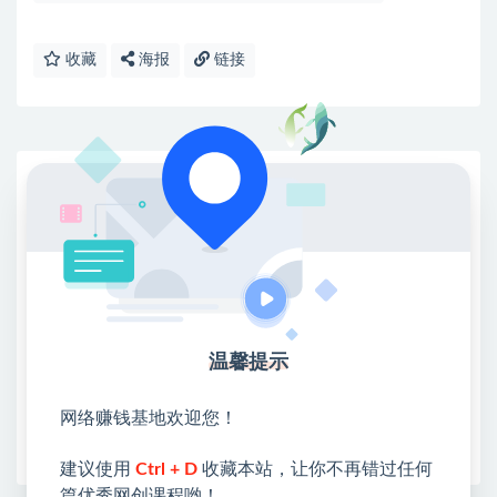
收藏
海报
链接
网赚基地简介
站长微信：无
❤本站：本站整合多方资源站，主要面向互联网创业
类&副业类，资源丰富 物超所值。
❤能助您：找项目 + 低成本创业 + 减少信息差 + 见识
各种项目 + 提升网创认知。
❤本站为众多团队提供了重要价值，也为众多创业者
温馨提示
开启网络之门，广受好评！
❤如果您也依存于互联网，欢迎加入本站会员，将尽
网络赚钱基地欢迎您！
早为您提供丰盛价值。祝您前程似锦！
建议使用
Ctrl + D
收藏本站，让你不再错过任何
篇优秀网创课程哟！