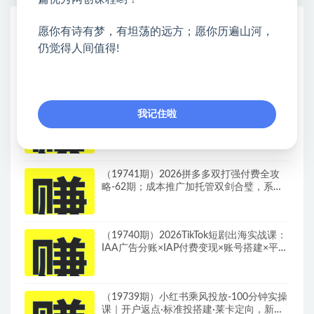
热门课程展示
愿你有诗有梦，有坦荡的远方；愿你历遍山河，
仍觉得人间值得!
Walmart（沃尔玛）超市浏览标注项目，单
账号日收益20+单电脑日收益可达800+带分
佣机制
（19742期）2026淘宝从零到爆2.0第85
我记住啦
期；主推款五项高权重初始设置，改销量评
晒秒单快速破零积累基础权重
（19741期）2026拼多多双打强付费全攻
略-62期；成本推广加托管双剑合璧，系统
讲解7种付费玩法优劣势与选择策略
（19740期）2026TikTok短剧出海实战课：
IAA广告分账×IAP付费变现×账号搭建×平台
规则×双轨爆发×回款全流程
（19739期）小红书乘风投放-100分钟实操
课｜开户返点·标准投搭建·莱卡定向，新店