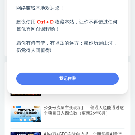
类&副业类，资源丰富 物超所值。
❤能助您：找项目 + 低成本创业 + 减少信息差 + 见识
网络赚钱基地欢迎您！
各种项目 + 提升网创认知。
❤本站为众多团队提供了重要价值，也为众多创业者
建议使用
Ctrl + D
收藏本站，让你不再错过任何
开启网络之门，广受好评！
篇优秀网创课程哟！
❤如果您也依存于互联网，欢迎加入本站会员，将尽
愿你有诗有梦，有坦荡的远方；愿你历遍山河，
早为您提供丰盛价值。祝您前程似锦！
仍觉得人间值得!
热门课程展示
我记住啦
名人语录短视频教学，2026年最新赛道，
涨粉变现两不误
公众号流量主变现项目，普通人也能通过这
个项目日入四位数（更新26年8月）
AI内容+GEO实战白皮书，全面掌握AI量产