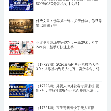
SOP与GEO分发机制【文档】
付费文章：佛学第一弹，关于佛学，你只需
要记住四个字
小红书卖职场英语资料，一单39.8，卖了
2w+份，新手可快速上手
（19723期）2026最新闲鱼运营技巧大全
3.0；从零基础到月入过万，卖货准备、链
接搭建到选品定价全拆解
（19722期）外贸人海外获客专属课程-更
新7月，讲解社媒账号运营AI矩阵玩法，，
系统掌握海外客户开发全流程实战方法
（19721期）宝子哥抖音快手无人直播