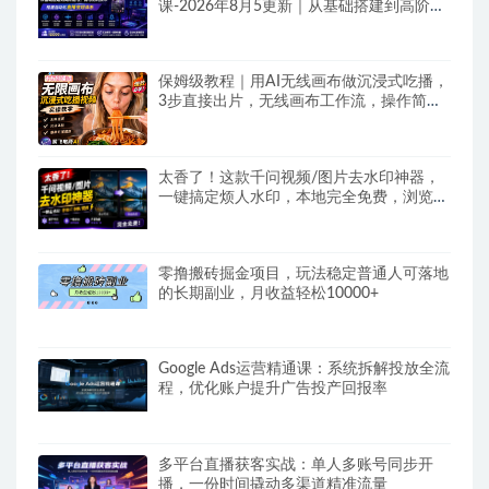
课-2026年8月5更新｜从基础搭建到高阶起
号，稳号防封技术，搭建自动化直播变现体
系
保姆级教程｜用AI无线画布做沉浸式吃播，
3步直接出片，无线画布工作流，操作简单
好上手
太香了！这款千问视频/图片去水印神器，
一键搞定烦人水印，本地完全免费，浏览器
拓展插件
零撸搬砖掘金项目，玩法稳定普通人可落地
的长期副业，月收益轻松10000+
Google Ads运营精通课：系统拆解投放全流
程，优化账户提升广告投产回报率
多平台直播获客实战：单人多账号同步开
播，一份时间撬动多渠道精准流量