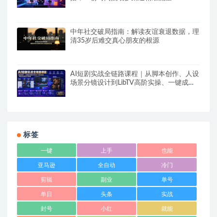
中年社交破局指南：解读友谊衰退数据，理
清35岁后难交真心朋友的根源
AI短剧实战全链路课程｜从脚本创作、人设
场景分镜设计到LibTV高阶实操、一键成片
标准化交付教程
标签
一键
上手
也能
亚马逊
全自动
冷门
剪辑
副业
单号
单日
头条
实战
封号
小红
就能