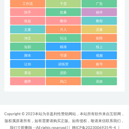
工作流
干货
广告
快手
批量
操作
收益
教你
教程
文案
月入
流量
淘宝
玩法
矩阵
短剧
精准
线上
脚本
节课
视频
让你
训练营
账号
赛道
进阶
项目
频带
风口
高效
Copyright © 2023本站为非盈利性赞助网站，本站所有软件来自互联网，
版权属原著所有，如有需要请购买正版。如有侵权，敬请来信联系我们，
我们立即删除 --All rights reserved |
|
赣ICP备2023006935号-4
|