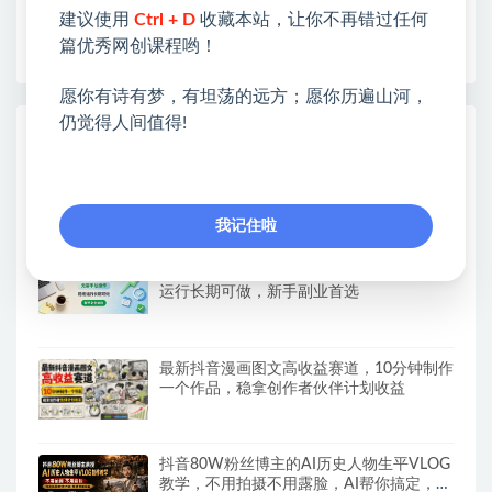
❤如果您也依存于互联网，欢迎加入本站会员，将尽
建议使用
Ctrl + D
收藏本站，让你不再错过任何
早为您提供丰盛价值。祝您前程似锦！
篇优秀网创课程哟！
愿你有诗有梦，有坦荡的远方；愿你历遍山河，
仍觉得人间值得!
热门课程展示
外卖浏览全自动掘金项目，全平台覆盖，单
窗口一天30+，可批量矩阵做，轻松日入
500+
我记住啦
全自动运行賺钱项目，无需手动操作，稳定
运行长期可做，新手副业首选
最新抖音漫画图文高收益赛道，10分钟制作
一个作品，稳拿创作者伙伴计划收益
抖音80W粉丝博主的AI历史人物生平VLOG
教学，不用拍摄不用露脸，AI帮你搞定，轻