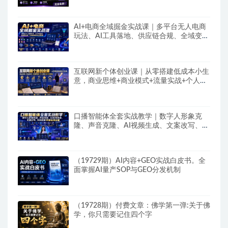
免费，浏览器拓展插件
AI+电商全域掘金实战课｜多平台无人电商
玩法、AI工具落地、供应链合规、全域变现
闭环全套教程
互联网新个体创业课｜从零搭建低成本小生
意，商业思维+商业模式+流量实战+个人成
长全闭环教程
口播智能体全套实战教学｜数字人形象克
隆、声音克隆、AI视频生成、文案改写、软
件配置零基础落地课
（19729期）AI内容+GEO实战白皮书。全
面掌握AI量产SOP与GEO分发机制
（19728期）付费文章：佛学第一弹:关于佛
学，你只需要记住四个字