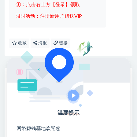
③：点击右上方【登录】领取
限时活动：注册新用户赠送VIP
收藏
海报
链接
网赚基地简介
站长微信：无
❤本站：本站整合多方资源站，主要面向互联网创业
类&副业类，资源丰富 物超所值。
❤能助您：找项目 + 低成本创业 + 减少信息差 + 见识
温馨提示
各种项目 + 提升网创认知。
❤本站为众多团队提供了重要价值，也为众多创业者
网络赚钱基地欢迎您！
开启网络之门，广受好评！