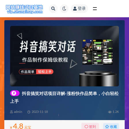
登录
全部
#
抖音搞笑对话项目详解-涨粉快作品简单，小白轻松
上手
admin
2023-11-18
1.2K
4.8
收藏
签到
¥
元宝