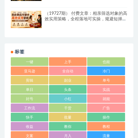
（19727期） 付费文章：相亲筛选对象的高
效实用策略，全程落地可实操，规避短择、
利己型相亲对象
标签
一键
上手
也能
亚马逊
全自动
冷门
剪辑
副业
单号
单日
头条
实战
封号
小红
就能
工作流
干货
广告
快手
批量
操作
收益
教你
教程
文案
月入
流量