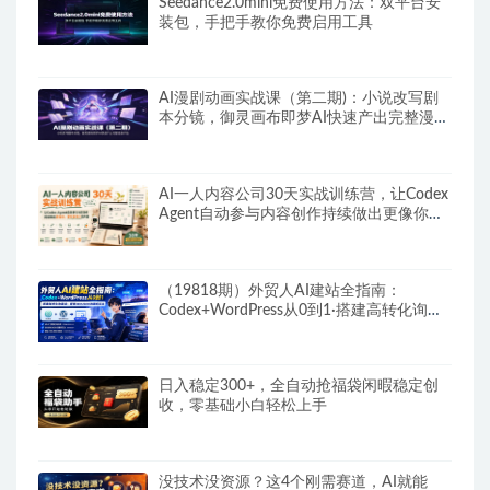
Seedance2.0mini免费使用方法：双平台安
装包，手把手教你免费启用工具
AI漫剧动画实战课（第二期)：小说改写剧
本分镜，御灵画布即梦AI快速产出完整漫剧
作品
AI一人内容公司30天实战训练营，让Codex
Agent自动参与内容创作持续做出更像你、
更有竞争力的内容
（19818期）外贸人AI建站全指南：
Codex+WordPress从0到1·搭建高转化询盘
站·解锁SEO/GEO流量新玩法-更新
日入稳定300+，全自动抢福袋闲暇稳定创
收，零基础小白轻松上手
没技术没资源？这4个刚需赛道，AI就能