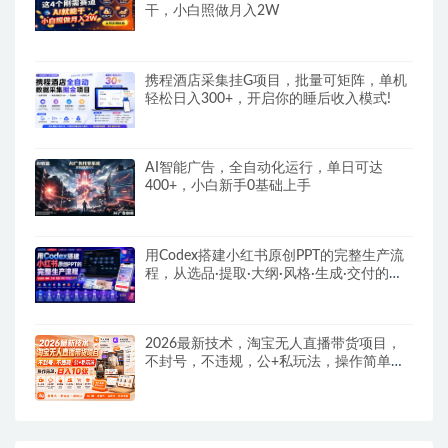
干，小白照做月入2W
携程酒店采集挂G项目，批量可矩阵，单机
轻松日入300+，开启你的睡后收入模式!
AI智能广告，全自动化运行，单日可达
400+，小白新手0基础上手
用Codex搭建小红书原创PPT的完整生产流
程，从选品·提取·大纲·风格·生成·交付的九
步法
2026最新技术，淘宝无人直播带货项目，
不封号，不违规，公+私玩法，操作简单，
日入10张