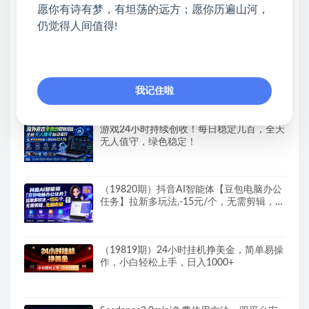
AI短剧带货教程，基于SD2.0的短剧带货，
愿你有诗有梦，有坦荡的远方；愿你历遍山河，
完播率超高的带货视频，无需抽卡品质拉
仍觉得人间值得!
满，从0到1完整实操流程
（19821期）Walmart全自动智能平台，轻
松日入300+一站式跨境智能运营工具。无
我记住啦
需复杂实操
游戏24小时持续创收！每日稳定几百，全天
无人值守，绿色稳定！
（19820期）抖音AI智能体【豆包电脑办公
任务】拉新多玩法,-15元/个，无需剪辑，无
脑收益
（19819期）24小时挂机挣美金，简单易操
作，小白轻松上手，日入1000+