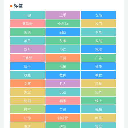
标签
一键
上手
也能
亚马逊
全自动
冷门
剪辑
副业
单号
单日
头条
实战
封号
小红
就能
工作流
干货
广告
快手
批量
操作
收益
教你
教程
文案
月入
流量
淘宝
玩法
矩阵
短剧
精准
线上
脚本
节课
视频
让你
训练营
账号
赛道
进阶
项目