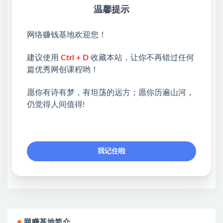
19_课时01底层逻辑|PART-1-啥小红书叫最火种草平
温馨提示
台？.mp4
网络赚钱基地欢迎您！
💖课程资料【免费】领取教程💖
建议使用
Ctrl + D
收藏本站，让你不再错过任何
①：点击右上角【
】三个点
篇优秀网创课程哟！
②：选择【在浏览器打开】
愿你有诗有梦，有坦荡的远方；愿你历遍山河，
仍觉得人间值得!
③：点击右上方【登录】领取
限时活动：注册新用户赠送VIP
我记住啦
收藏
海报
链接
网赚基地简介