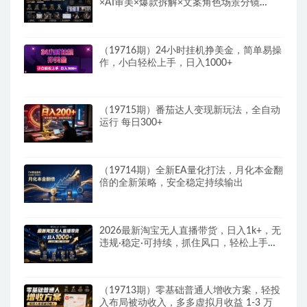
×AI审美×爆款拆解×文案角色场景分镜
×LibTV进阶×站位控制×从脚本到成片交付全
流程
（19716期）24小时挂机挣美金，简单易操
作，小白轻松上手，日入1000+
（19715期）番茄达人变现新玩法，全自动
运行 每日300+
（19714期）全新EA量化打法，月化本金翻
倍的全新策略，安全稳定持续输出
2026最新淘宝无人直播带货，日入1k+，无
违规·稳定·可持续，抓住风口，轻松上手，
收益可见
（19713期）零基础普通人增收方案，轻投
入布局被动收入，多多虚拟月收益 1-3 万