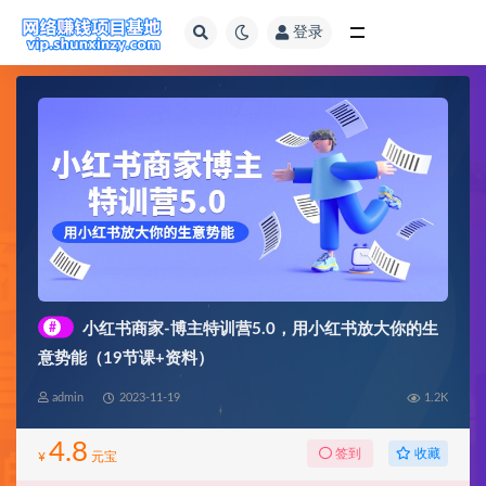
登录
全部
#
小红书商家-博主特训营5.0，用小红书放大你的生
意势能（19节课+资料）
admin
2023-11-19
1.2K
4.8
收藏
签到
¥
元宝