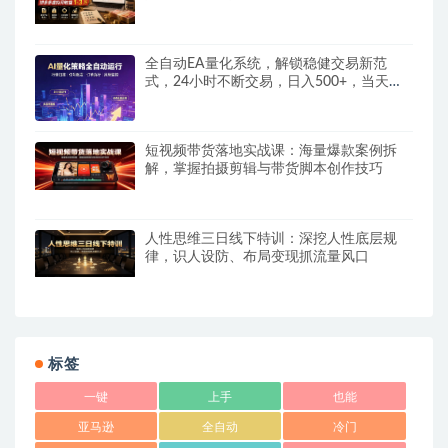
全自动EA量化系统，解锁稳健交易新范
式，24小时不断交易，日入500+，当天收
益当天到账，无需熬夜盯盘，解放双手，时
间自由
短视频带货落地实战课：海量爆款案例拆
解，掌握拍摄剪辑与带货脚本创作技巧
人性思维三日线下特训：深挖人性底层规
律，识人设防、布局变现抓流量风口
标签
一键
上手
也能
亚马逊
全自动
冷门