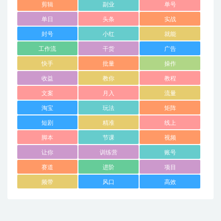
剪辑
副业
单号
单日
头条
实战
封号
小红
就能
工作流
干货
广告
快手
批量
操作
收益
教你
教程
文案
月入
流量
淘宝
玩法
矩阵
短剧
精准
线上
脚本
节课
视频
让你
训练营
账号
赛道
进阶
项目
频带
风口
高效