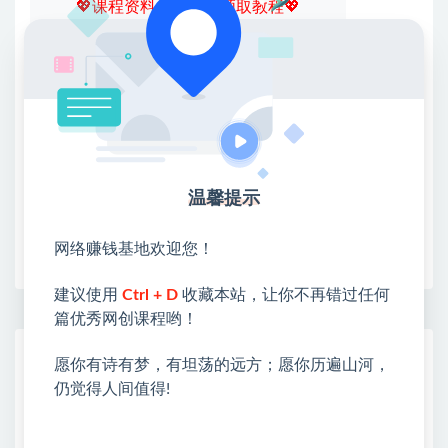
💖课程资料【免费】领取教程💖
①：点击右上角【
】三个点
②：选择【在浏览器打开】
③：点击右上方【登录】领取
限时活动：注册新用户赠送VIP
温馨提示
收藏
海报
链接
网络赚钱基地欢迎您！
建议使用
Ctrl + D
收藏本站，让你不再错过任何
篇优秀网创课程哟！
网赚基地简介
愿你有诗有梦，有坦荡的远方；愿你历遍山河，
站长微信：无
仍觉得人间值得!
❤本站：本站整合多方资源站，主要面向互联网创业
类&副业类，资源丰富 物超所值。