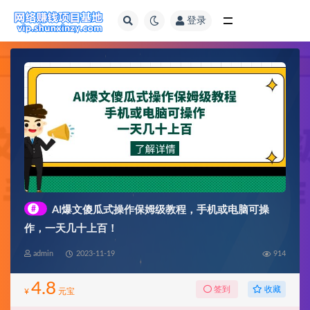
登录
全部
#
AI爆文傻瓜式操作保姆级教程，手机或电脑可操
作，一天几十上百！
admin
2023-11-19
914
4.8
收藏
签到
¥
元宝