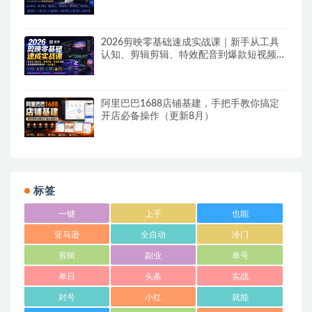
向专业镜头叙事
2026剪映零基础速成实战课｜新手从工具
认知、剪辑剪辑、特效配音到爆款短视频完
整制作一站式教学
阿里巴巴1688店铺基建，手把手教你搞定
开店必备操作（更新8月）
标签
一键
上手
也能
亚马逊
全自动
冷门
剪辑
副业
单号
单日
头条
实战
封号
小红
就能