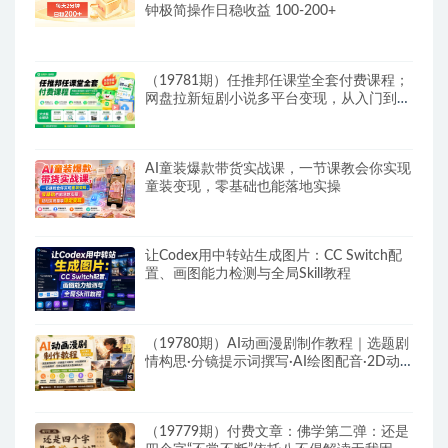
钟极简操作日稳收益 100-200+
（19781期）任推邦任课堂全套付费课程；
网盘拉新短剧小说多平台变现，从入门到高
阶零基础也能轻松上手实操
AI童装爆款带货实战课，一节课教会你实现
童装变现，零基础也能落地实操
让Codex用中转站生成图片：CC Switch配
置、画图能力检测与全局Skill教程
（19780期）AI动画漫剧制作教程｜选题剧
情构思·分镜提示词撰写·AI绘图配音·2D动
画制作·剪映实操完成完整漫剧成片
（19779期）付费文章：佛学第二弹：还是