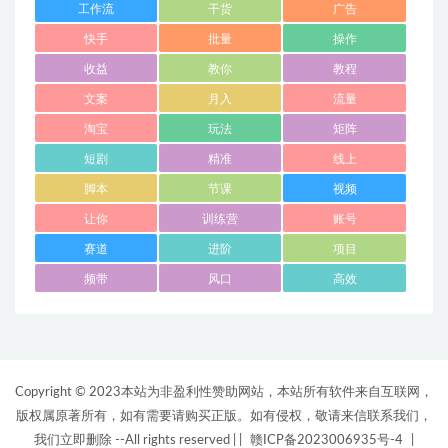
工作流
干货
广告
快手
批量
操作
收益
教你
教程
文案
月入
流量
淘宝
玩法
矩阵
短剧
精准
线上
脚本
节课
视频
让你
训练营
账号
赛道
进阶
项目
频带
风口
高效
Copyright © 2023本站为非盈利性赞助网站，本站所有软件来自互联网，
版权属原著所有，如有需要请购买正版。如有侵权，敬请来信联系我们，
我们立即删除 --All rights reserved |
|
赣ICP备2023006935号-4
|