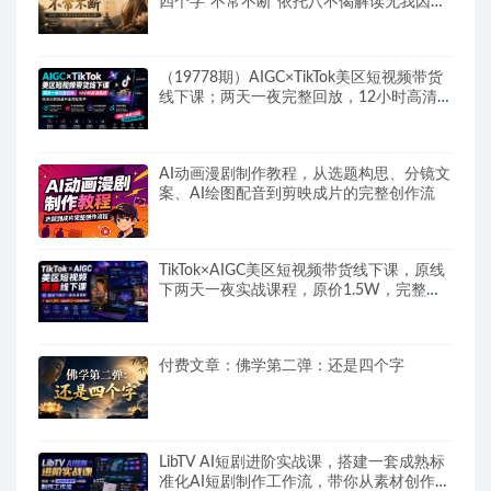
四个字“不常不断”依托八不偈解读无我因果
连续之理
（19778期）AIGC×TikTok美区短视频带货
线下课；两天一夜完整回放，12小时高清视
频收录头部操盘手全流程教学
AI动画漫剧制作教程，从选题构思、分镜文
案、AI绘图配音到剪映成片的完整创作流
TikTok×AIGC美区短视频带货线下课，原线
下两天一夜实战课程，原价1.5W，完整收
录12小时高清授课视频
付费文章：佛学第二弹：还是四个字
LibTV AI短剧进阶实战课，搭建一套成熟标
准化AI短剧制作工作流，带你从素材创作走