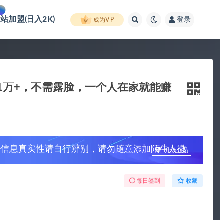
网站加盟(日入2K)
登录
成为VIP
润1万+，不需露脸，一个人在家就能赚
，信息真实性请自行辨别，请勿随意添加陌生人微
升级会员
每日签到
收藏