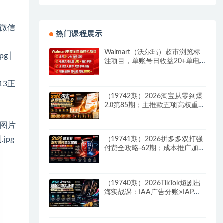
│ 微信
热门课程展示
Walmart（沃尔玛）超市浏览标
jpg│
注项目，单账号日收益20+单电
脑日收益可达800+带分佣机制
 13正
（19742期）2026淘宝从零到爆
2.0第85期；主推款五项高权重初
始设置，改销量评晒秒单快速破
零积累基础权重
微信图片
.jpg
（19741期）2026拼多多双打强
付费全攻略-62期；成本推广加托
管双剑合璧，系统讲解7种付费
玩法优劣势与选择策略
（19740期）2026TikTok短剧出
海实战课：IAA广告分账×IAP付
费变现×账号搭建×平台规则×双
轨爆发×回款全流程