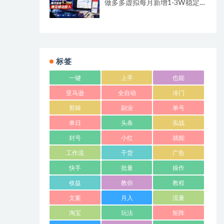
做多多虚拟每月新增1-3W稳定
被动收入
标签
一键
上手
也能
亚马逊
全自动
冷门
剪辑
副业
单号
单日
头条
实战
封号
小红
就能
工作流
干货
广告
快手
批量
操作
收益
教你
教程
文案
月入
流量
淘宝
玩法
矩阵