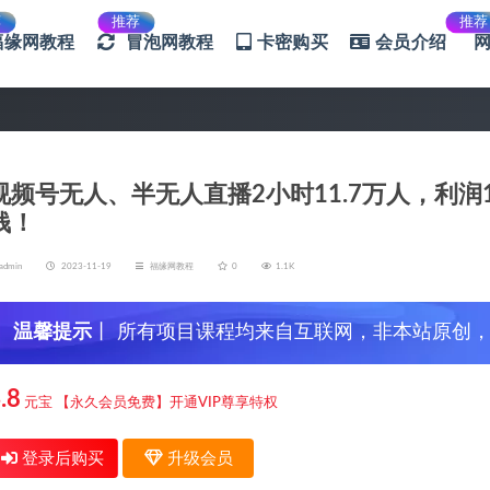
荐
推荐
推荐
福缘网教程
冒泡网教程
卡密购买
会员介绍
视频号无人、半无人直播2小时11.7万人，利
钱！
admin
2023-11-19
福缘网教程
0
1.1K
温馨提示
丨 所有项目课程均来自互联网，非本站原创
信，谨防上当受骗！
.8
元宝
【永久会员免费】开通VIP尊享特权
登录后购买
升级会员