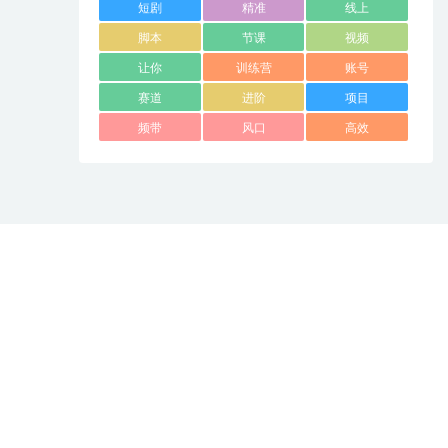
短剧
精准
线上
脚本
节课
视频
让你
训练营
账号
赛道
进阶
项目
频带
风口
高效