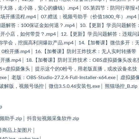
开大路，走小路，安心的赚钱）.mp4│ 05.第四节：防同行举报
播流程.mp4│ 07.赠送：视频号助手（价值1800_年）.mp4│ 
问题解答：100保证金如何退？.mp4│ 10.【更新】学员问题解答
不开小店，如何带货？.mp4│ 12.【更新】学员问题解答：违规问
带你学会，挖掘高利润爆款产品.mp4│ 14.【加餐课】微信多开：
S 0粉开播.mp4│ 16.【加餐课】防封王炸技术：无人实时转播带
开播.mp4│ 18.【加餐课】防封王炸技术：OBS虚拟摄像头改名
t│├─OBS+虚拟摄像头│ 提示这个的0粉号，用老版直播，或改设备名技
.exe│ 老版：OBS-Studio-27.2.4-Full-Installer-x64.exe│ 虚拟摄
专门找人破解版，视频号场控│ 微信3.5.0.46安装包.exe│ 熊猫场控_B.zip
p
助手.zip│ 抖音短视频采集软件.zip
频号商品上架图片│
0.jpg_.webp.jpg│