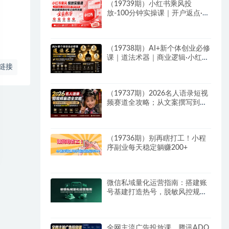
（19739期）小红书乘风投
放-100分钟实操课｜开户返点·标
准投搭建·莱卡定向，新店建模撬
动笔记自然流量全套教学
（19738期）AI+新个体创业必修
课｜道法术器｜商业逻辑·小红书
链接
流量·AI智能体｜低成本打造个人
变现小生意全套教学
（19737期）2026名人语录短视
频赛道全攻略；从文案撰写到声
音克隆部署，系统掌握涨粉变现
双赢制作技术
（19736期）别再瞎打工！小程
序副业每天稳定躺赚200+
微信私域量化运营指南：搭建账
号基建打造热号，脱敏风控规避
运营各类高危风险
全网主流广告投放课，腾讯ADQ