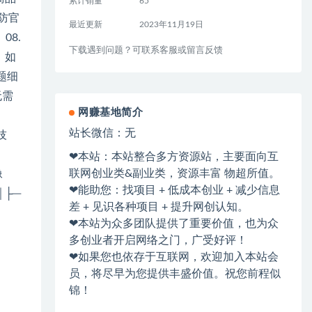
累计销量
65
+防官
最近更新
2023年11月19日
08.
下载遇到问题？可联系客服或留言反馈
：如
题细
无需
网赚基地简介
站长微信：无
技
❤本站：本站整合多方资源站，主要面向互
联网创业类&副业类，资源丰富 物超所值。
像
❤能助您：找项目 + 低成本创业 + 减少信息
│├─
差 + 见识各种项目 + 提升网创认知。
❤本站为众多团队提供了重要价值，也为众
多创业者开启网络之门，广受好评！
❤如果您也依存于互联网，欢迎加入本站会
员，将尽早为您提供丰盛价值。祝您前程似
锦！