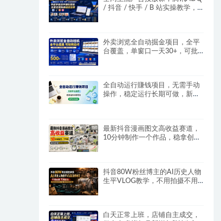
/ 抖音 / 快手 / B 站实操教学，
手把手教投手赚钱变现，全套变
现拆解稳定出单
外卖浏览全自动掘金项目，全平
台覆盖，单窗口一天30+，可批
量矩阵做，轻松日入500+
全自动运行賺钱项目，无需手动
操作，稳定运行长期可做，新手
副业首选
最新抖音漫画图文高收益赛道，
10分钟制作一个作品，稳拿创作
者伙伴计划收益
抖音80W粉丝博主的AI历史人物
生平VLOG教学，不用拍摄不用
露脸，AI帮你搞定，轻松解锁伙
伴计划+精选收益
白天正常上班，店铺自主成交，