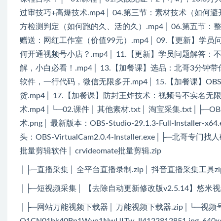
过审技巧+高爆技术.mp4│ 04.第三节：素材技术（如何避
方检测判定（如何跑的久、活的久）.mp4│ 06.第五节：整场开
赠送：网红工作室（价值99元）.mp4│ 09.【更新】学员
何开通视频号小店？.mp4│ 11.【更新】学员问题解答：
解，小白必看！.mp4│ 13.【加餐课】选品：北哥3分钟
软件，一行代码，微信无限多开.mp4│ 15.【加餐课】OB
货.mp4│ 17.【加餐课】防封王炸技术：视频号不实名无限
术.mp4│└─02.课件│ 其他素材.txt│ 淘宝采集.tx
术.png│ 最新版本：OBS-Studio-29.1.3-Full-Installer-x64
头：OBS-VirtualCam2.0.4-Installer.exe│├─北哥
批量剪辑软件│ crvideomate批量剪辑.zip
│├─直播采集│ 全平台直播录制.zip│ 抖音直播采集工具zi
│├─短视频采集│ 【去除自动更新修改版v2.5.14】悠米视频
│├─网站万能视频下载器│ 万能视频下载器.zip│└─视
O1CN01bk40Bn1Wvo1NwULTw_!!4122812851.jpg_640x64