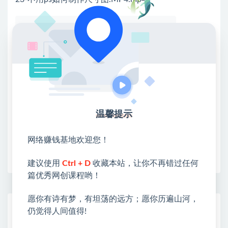
💖课程资料【免费】领取教程💖
①：点击右上角【
】三个点
②：选择【在浏览器打开】
③：点击右上方【登录】领取
限时活动：注册新用户赠送VIP
温馨提示
网络赚钱基地欢迎您！
收藏
海报
链接
建议使用
Ctrl + D
收藏本站，让你不再错过任何
篇优秀网创课程哟！
愿你有诗有梦，有坦荡的远方；愿你历遍山河，
网赚基地简介
仍觉得人间值得!
站长微信：无