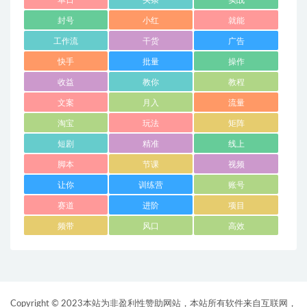
单日
头条
实战
封号
小红
就能
工作流
干货
广告
快手
批量
操作
收益
教你
教程
文案
月入
流量
淘宝
玩法
矩阵
短剧
精准
线上
脚本
节课
视频
让你
训练营
账号
赛道
进阶
项目
频带
风口
高效
Copyright © 2023本站为非盈利性赞助网站，本站所有软件来自互联网，