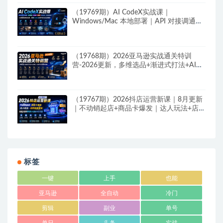
（19769期）AI CodeX实战课｜
Windows/Mac 本地部署｜API 对接调通｜
Skill 自制｜漫剧剪辑｜网站 VR 项目｜AI项
目落地全教程
（19768期）2026亚马逊实战通关特训
营-2026更新，多维选品+渐进式打法+AI应
用，从0到1打造盈利店铺
（19767期）2026抖店运营新课｜8月更新
｜不动销起店+商品卡爆发｜达人玩法+店群
批量复制｜轻松玩转抖音小店全域流量
标签
一键
上手
也能
亚马逊
全自动
冷门
剪辑
副业
单号