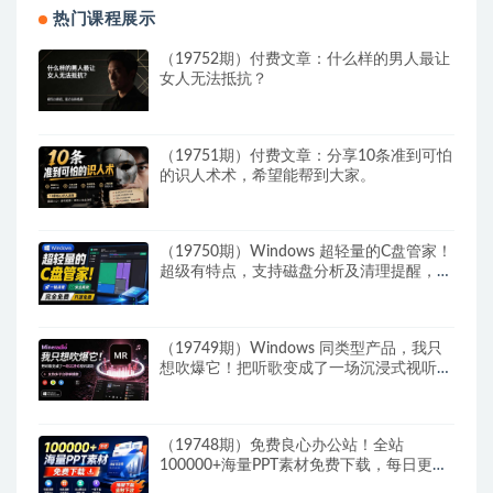
热门课程展示
（19752期）付费文章：什么样的男人最让
女人无法抵抗？
（19751期）付费文章：分享10条准到可怕
的识人术术，希望能帮到大家。
（19750期）Windows 超轻量的C盘管家！
超级有特点，支持磁盘分析及清理提醒，
2M大小体积，完全免费 C盘管家
（19749期）Windows 同类型产品，我只
想吹爆它！把听歌变成了一场沉浸式视听现
场，支持多平台歌单播放 Mineradio
（19748期）免费良心办公站！全站
100000+海量PPT素材免费下载，每日更
新，分类清晰，免注册登录下载 爱PPT网