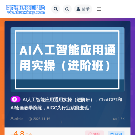
登录
全部
#
AI人工智能应用通用实操（进阶班），ChatGPT和
AI绘画教学演练，AIGC为行业赋能变现！
admin
2023-11-19
1.5K
4.8
收藏
签到