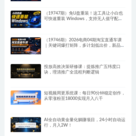
（19747期）免U盘重装！这工具让小白也
可快速重装 Windows，支持无人值守配
置，数据无忧 CmzPrep_Rev2
（19746期）2026电商04期淘宝直通车课
｜关键词爆打矩阵，多计划低出价，新品爆
款差异化投放实操教学
投放高效决策研修课：提炼推广五纬度口
诀，理清推广全流程判断逻辑
短视频周更系统课：每日90分钟稳定创作，
从零涨粉至18000实现月入八千
AI全自动黄金量化躺賺项目，24小时自动运
行，月入2W！