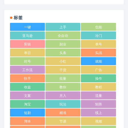
标签
一键
上手
也能
亚马逊
全自动
冷门
剪辑
副业
单号
单日
头条
实战
封号
小红
就能
工作流
干货
广告
快手
批量
操作
收益
教你
教程
文案
月入
流量
淘宝
玩法
矩阵
短剧
精准
线上
脚本
节课
视频