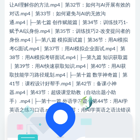
让Al理解你的方法.mp4│ 第32节：如何与Al开展有效的
对话.mp4│ 第33节：如何避免与Al的无效沟
通.mp4│├─第七篇 创作赋能篇│ 第34节：训练技巧1-
赋予Al以身份.mp4│ 第35节：训练技巧2-改变提问者的
身份.mp4│├─第八篇 模拟面试篇│ 第36节：用Al模拟
考G面试.mp4│ 第37节：用Al模拟企业面试.mp4│ 第
38节：用AI模拟考研面试.mp4│├─第九篇 知识获取篇
│ 第39节：用Al快速获取知识.mp4│ 第40节：用Al获
取技能学习路径规划.mp4│├─第十篇 数学神奇篇│ 第
41节：课程设计好帮手.mp4│ 第42节：备课小神
器.mp4│ 第43节：超级课堂助教（自动出题小助
手）.mp4│├─第十一篇 外语学习篇│ 第44节：用AI学
英语之练习口语.mp4│ 第45节：用AI学英语之语法错误
纠正.mp4│├─第十二篇 AI剪辑与AI绘画基础│ 第46
节：ChatGPT与mid结合轻松生成你脑海中的画
面.mp4│ 第47节：一键自动生成高质量视频的秘