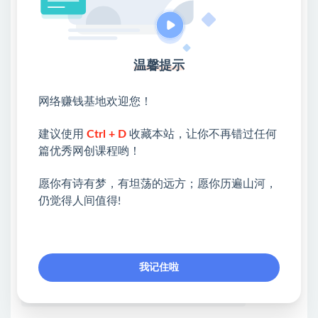
密.mp4│ 第48节：AI绘画mid基础操作之操作指令和设
置解析.mp4│ 第49节：AI绘画mid基础操作之图形基础
操作.mp4│ 第50节：AI绘画mid基础操作神器工具之图
温馨提示
片混合.mp4│ 第51节：AI绘画mid基础操作之天马行空
的秘密.mp4│ 第52节：AI绘画mid基础之图片比例的变
网络赚钱基地欢迎您！
化的实现及与艺术风格的关系.mp4│ 第53节：AI绘画
mid基础之图片质量怎么设定，会影响分辨率吗？.mp4
建议使用
Ctrl + D
收藏本站，让你不再错过任何
篇优秀网创课程哟！
💖课程资料【免费】领取教程💖
愿你有诗有梦，有坦荡的远方；愿你历遍山河，
①：点击右上角【
】三个点
仍觉得人间值得!
②：选择【在浏览器打开】
③：点击右上方【登录】领取
我记住啦
限时活动：注册新用户赠送VIP