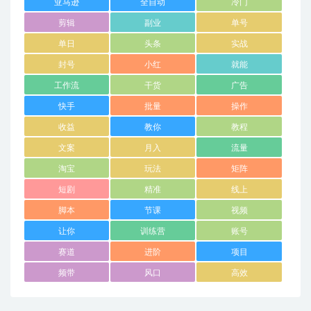
亚马逊
全自动
冷门
剪辑
副业
单号
单日
头条
实战
封号
小红
就能
工作流
干货
广告
快手
批量
操作
收益
教你
教程
文案
月入
流量
淘宝
玩法
矩阵
短剧
精准
线上
脚本
节课
视频
让你
训练营
账号
赛道
进阶
项目
频带
风口
高效