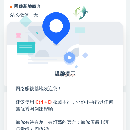
网赚基地简介
站长微信：无
❤本站：本站整合多方资源站，主要面向互联网创业
类&副业类，资源丰富 物超所值。
❤能助您：找项目 + 低成本创业 + 减少信息差 + 见识
各种项目 + 提升网创认知。
❤本站为众多团队提供了重要价值，也为众多创业者
开启网络之门，广受好评！
❤如果您也依存于互联网，欢迎加入本站会员，将尽
早为您提供丰盛价值。祝您前程似锦！
温馨提示
网络赚钱基地欢迎您！
热门课程展示
建议使用
Ctrl + D
收藏本站，让你不再错过任何
篇优秀网创课程哟！
CodeX从0到1实战课，吃透CodeX全功能，
零基础AI开发实战，从部署到高阶项目一键
落地
愿你有诗有梦，有坦荡的远方；愿你历遍山河，
仍觉得人间值得!