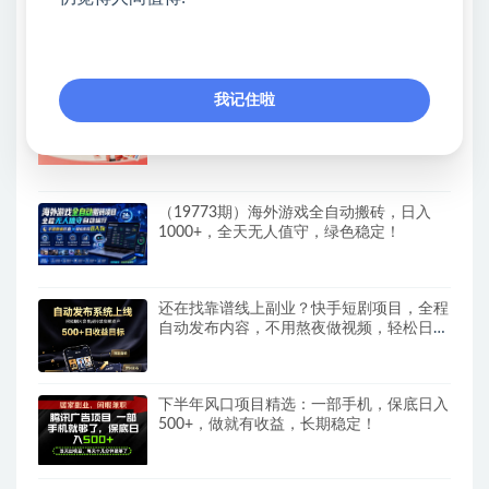
抖音90W粉丝博主亲授影视剧解说教学，
选剧选题+文案模板+AI指令+剪辑配音+封
面全流程变现，解锁精选独家收益
我记住啦
全自动番茄挂G玩法，日入300+，全程无需
人工，一台电脑即可开展
（19773期）海外游戏全自动搬砖，日入
1000+，全天无人值守，绿色稳定！
还在找靠谱线上副业？快手短剧项目，全程
自动发布内容，不用熬夜做视频，轻松日入
500+
下半年风口项目精选：一部手机，保底日入
500+，做就有收益，长期稳定！