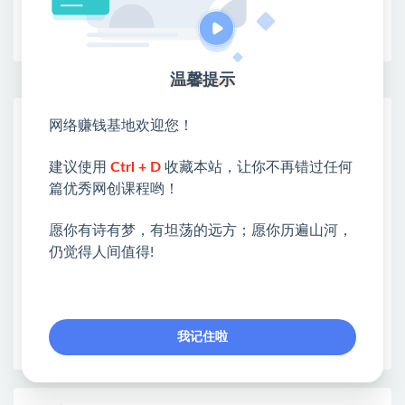
收藏
海报
链接
温馨提示
网赚基地简介
网络赚钱基地欢迎您！
站长微信：无
建议使用
Ctrl + D
收藏本站，让你不再错过任何
❤本站：本站整合多方资源站，主要面向互联网创业
篇优秀网创课程哟！
类&副业类，资源丰富 物超所值。
❤能助您：找项目 + 低成本创业 + 减少信息差 + 见识
愿你有诗有梦，有坦荡的远方；愿你历遍山河，
各种项目 + 提升网创认知。
仍觉得人间值得!
❤本站为众多团队提供了重要价值，也为众多创业者
开启网络之门，广受好评！
❤如果您也依存于互联网，欢迎加入本站会员，将尽
早为您提供丰盛价值。祝您前程似锦！
我记住啦