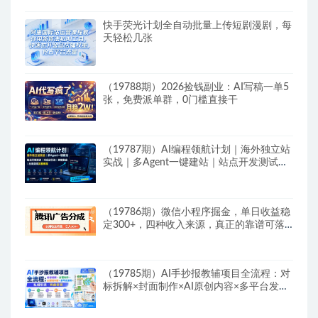
快手荧光计划全自动批量上传短剧漫剧，每
天轻松几张
（19788期）2026捡钱副业：AI写稿一单5
张，免费派单群，0门槛直接干
（19787期）AI编程领航计划｜海外独立站
实战｜多Agent一键建站｜站点开发测试｜
冷启动引流｜数据复盘｜出海变现完整教程
（19786期）微信小程序掘金，单日收益稳
定300+，四种收入来源，真正的靠谱可落
地项目
（19785期）AI手抄报教辅项目全流程：对
标拆解×封面制作×AI原创内容×多平台发布
×私域引流×网盘变现