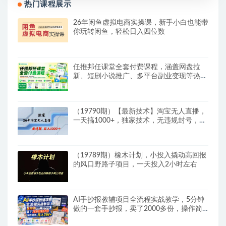
热门课程展示
26年闲鱼虚拟电商实操课，新手小白也能带
你玩转闲鱼，轻松日入四位数
任推邦任课堂全套付费课程，涵盖网盘拉
新、短剧小说推广、多平台副业变现等热门
赛道，零基础也能轻松上手实操
（19790期）【最新技术】淘宝无人直播，
一天搞1000+，独家技术，无违规封号，可
矩阵开播，长期稳定
（19789期）橡木计划，小投入撬动高回报
的风口野路子项目，一天投入2小时左右
AI手抄报教辅项目全流程实战教学，5分钟
做的一套手抄报，卖了2000多份，操作简
单，月入1W+