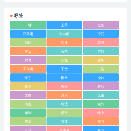
标签
一键
上手
也能
亚马逊
全自动
冷门
剪辑
副业
单号
单日
头条
实战
封号
小红
就能
工作流
干货
广告
快手
批量
操作
收益
教你
教程
文案
月入
流量
淘宝
玩法
矩阵
短剧
精准
线上
脚本
节课
视频
让你
训练营
账号