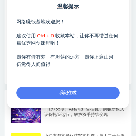
网赚基地简介
温馨提示
站长微信：无
❤本站：本站整合多方资源站，主要面向互联网创业
网络赚钱基地欢迎您！
类&副业类，资源丰富 物超所值。
❤能助您：找项目 + 低成本创业 + 减少信息差 + 见识
建议使用
Ctrl + D
收藏本站，让你不再错过任何
各种项目 + 提升网创认知。
篇优秀网创课程哟！
❤本站为众多团队提供了重要价值，也为众多创业者
开启网络之门，广受好评！
愿你有诗有梦，有坦荡的远方；愿你历遍山河，
❤如果您也依存于互联网，欢迎加入本站会员，将尽
仍觉得人间值得!
早为您提供丰盛价值。祝您前程似锦！
我记住啦
热门课程展示
（19755期）AI智能广告挂机，躺赚新模式
设备托管运行，解放双手持续变现
小红书图文量化获客实战课：单人二十台设