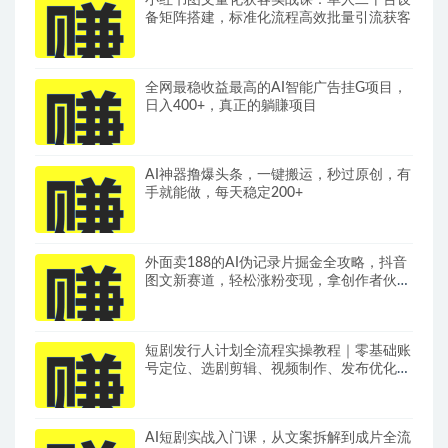
备矩阵搭建，标准化流程高效批量引流获客
全网最稳收益最高的AI智能广告挂G项目，
日入400+，真正的躺賺项目
AI神器撸爆头条，一键搬运，秒过原创，有
手就能做，每天稳定200+
外面卖188的AI伪记录片掘金全攻略，抖音
图文新赛道，轻松涨粉变现，拿创作者伙伴
计划收益【文档】
短剧发行人计划全流程实操教程｜零基础账
号定位、选剧剪辑、视频制作、发布优化一
站式出单变现课​
AI短剧实战入门课，从文案拆解到成片全流