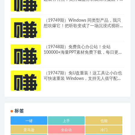
2M大小体积，完全免费 C盘管家
（19749期）Windows 同类型产品，我只
想吹爆它！把听歌变成了一场沉浸式视听现
场，支持多平台歌单播放 Mineradio
（19748期）免费良心办公站！全站
100000+海量PPT素材免费下载，每日更
新，分类清晰，免注册登录下载 爱PPT网
（19747期）免U盘重装！这工具让小白也
可快速重装 Windows，支持无人值守配
置，数据无忧 CmzPrep_Rev2
标签
一键
上手
也能
亚马逊
全自动
冷门