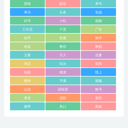
剪辑
副业
单号
单日
头条
实战
封号
小红
就能
工作流
干货
广告
快手
批量
操作
收益
教你
教程
文案
月入
流量
淘宝
玩法
矩阵
短剧
精准
线上
脚本
节课
视频
让你
训练营
账号
赛道
进阶
项目
频带
风口
高效